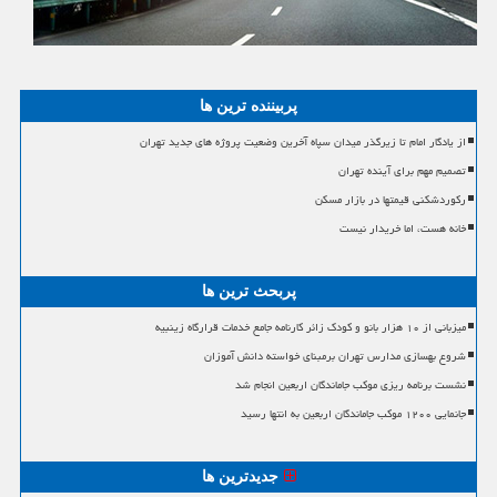
پربیننده ترین ها
از یادگار امام تا زیرگذر میدان سپاه آخرین وضعیت پروژه های جدید تهران
تصمیم مهم برای آینده تهران
رکوردشکنی قیمتها در بازار مسکن
خانه هست، اما خریدار نیست
پربحث ترین ها
میزبانی از ۱۰ هزار بانو و کودک زائر کارنامه جامع خدمات قرارگاه زینبیه
شروع بهسازی مدارس تهران برمبنای خواسته دانش آموزان
نشست برنامه ریزی موکب جاماندگان اربعین انجام شد
جانمایی ۱۲۰۰ موکب جاماندگان اربعین به انتها رسید
جدیدترین ها