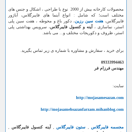
محصولات کارخانه بیش از 2000 نوع با طراحی ، اشکال و جنس های
مختلف است؛ که شامل : انواع آبنما های فایبرگلاس، آباژور
فایبرگلاس،
هفت سین رزین
، دکور باغ و محوطه ، هفت سین پلی
استر، نماسازی ،
آینه و کنسول فایبرگلاس
، سرویس بهداشتی پلی
استر، ظروف و دکوریجات مختلف و... می باشد.
برای خرید ، سفارش و مشاوره با شماره ی زیر تماس بگیرید.
09333994463
مهندس فرزام فر
سایت:
http://mojasamesazan.com
http://mojasamehsazanfarzam.mihanblog.com
مجسمه فایبرگلاس
,
ستون فایبرگلاس
,
آینه کنسول فایبرگلاس
,