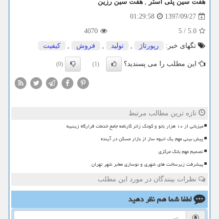
هفت سین پلی استر
,
هفت سین رزین
1397/09/27
01:29:58
4070
5
/
5.0
تگهای خبر:
رپورتاژ
,
تولید
,
فروش
,
كیفیت
این مطلب را می پسندید؟
(0)
(1)
تازه ترین مطالب مرتبط
میزبانی از ۱۰ هزار بانو و کودک زائر کارنامه جامع خدمات قرارگاه زینبیه
پیش بینی مهم یک انبوه ساز از بازار مسکن در آینده
تصمیم مهم بانک مرکزی
پیشرفت زیرساخت های شهری و نوسازی معابر شهر تهران
نظرات بینندگان در مورد این مطلب
لطفا شما هم
نظر دهید