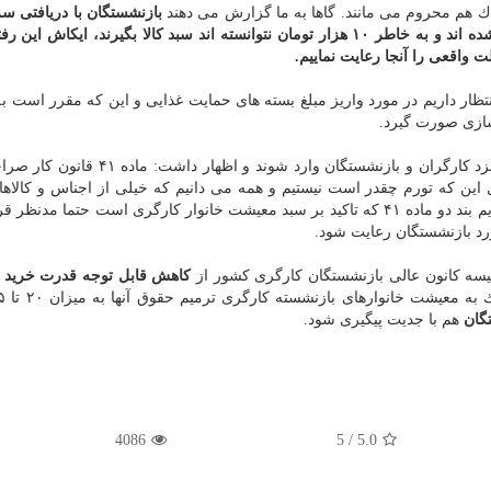
دك هم محروم می مانند. گاها به ما گزارش می دهند
بازنشستگان با دریافتی سه
و ۱۰ هزار تومان هم شامل دریافت بسته حمایت غذایی نشده اند و به خاطر ۱۰ هزار تومان نتوانسته اند سبد كالا بگیرند، ایكا
 واقعی را آنجا رعایت نماییم.
ظار داریم در مورد واریز مبلغ بسته های حمایت غذایی و این كه مقرر است 
سازی صورت گیرد.
وی در انتها از نمایندگان مجلس خواست تا به مبحث دستمزد كارگران و بازنشستگان وارد شوند
ین كه تورم چقدر است نیستیم و همه می دانیم كه خیلی از اجناس و كالاها 
دوبرابر گذشته و چهاربرابر شده است. ازاین رو انتظار داریم بند دو ماده ۴۱ كه تاكید بر سبد معیشت خانوار كارگری است حتما 
ئیسه كانون عالی بازنشستگان كارگری كشور از
كاهش قابل توجه قدرت خرید ك
گان
هم با جدیت پیگیری شود.
4086
5
/
5.0