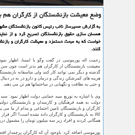
وضع معیشت بازنشستگان از كارگران هم ب
به گزارش مسیرساز نائب رئیس كانون بازنشستگان مشه
همسان سازی حقوق بازنشستگان تصریح كرد و از نمای
خواست كه به مبحث دستمزد و معیشت كارگران و بازنش
كنند.
رحمت اله پورموسی در گفت وگو با ایسنا، اظهار نمود
معیشت بازنشستگان از كارگران هم بدتر است چون سن وس
گذشته و دیگر نمی توانند كار كنند ولی متاسفانه بازنشستگ
هزینه های كمرشكن زندگی و درمان و دارو در به در دنبال 
و حتی به نظافت و نگهبانی در ساختمانها هم تن می دهند.
وی با اشاره به توزیع سبد حمایتی دولت اظهار نمود: سبد
دولت به همه فرهنگیان و كارمندان و بازنشستگان دولتی
كارگران و بازنشستگان تامین اجتماعی و مدام از ما می پ
كالا به بازنشستگان و كارگران داده نشده است؟ اگر قرار ب
همگانی كردند و افراد زیر سه میلیون تومان را مشمول دریا
پورموسی اضافه كرد: باوجود آن كه كارگران پرچمدار اقتص