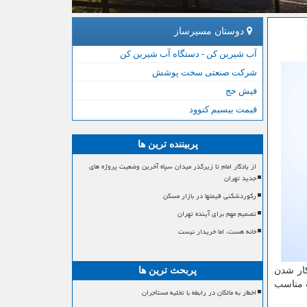
دوستان مسیرساز
آب شیرین کن - دستگاه آب شیرین کن
شرکت صنعتی سخت پوشش
فیش حج
قیمت بیسیم کنوود
پربیننده ترین ها
از یادگار امام تا زیرگذر میدان سپاه آخرین وضعیت پروژه های
جدید تهران
رکوردشکنی قیمتها در بازار مسکن
تصمیم مهم برای آینده تهران
خانه هست، اما خریدار نیست
د نیستند و بیكار شدن
پربحث ترین ها
ت مناسب
اخطار به مالکان در رابطه با تخلیه مستأجران