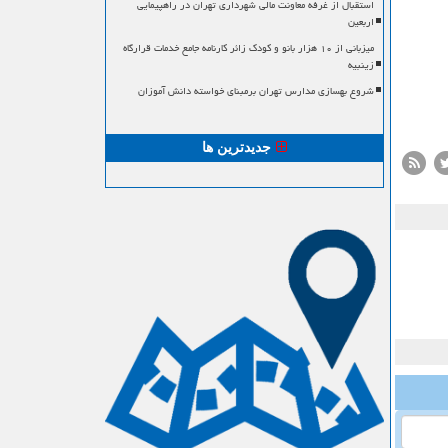
استقبال از غرفه معاونت مالی شهرداری تهران در راهپیمایی
اربعین
میزبانی از ۱۰ هزار بانو و کودک زائر کارنامه جامع خدمات قرارگاه
زینبیه
شروع بهسازی مدارس تهران برمبنای خواسته دانش آموزان
جدیدترین ها