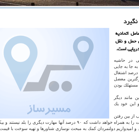
نگیرد
امل اتحادیه
 حمل و نقل
دریایی است.
ی در حاشیه
ه جا به جایی
۹ درصد مسافر در حوزه تعاون های كشور و اختصاص ۷۰ درصد اشتغال
مستهلك بودن
ن مانند دیگر
 این خود یك
از بین رفتن
۷۰ درصد اشتغال دریایی كه همه در مرزهای كشور ما است را به همراه خواهد داشت كه ۹۰ درصد آنها مهارت دیگری را بل
د و امیدواریم دولتمردان كمك به مبحث نوسازی شناورها و تهیه سوخت با قیم