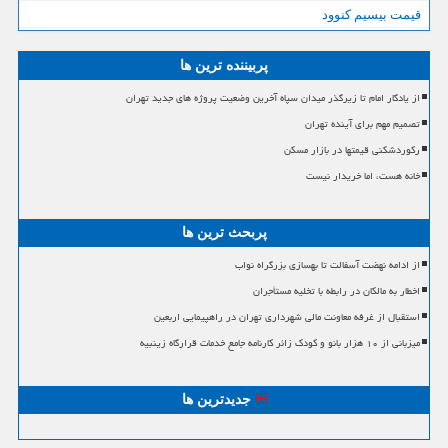
قیمت بیسیم کنوود
پربیننده ترین ها
از یادگار امام تا زیرگذر میدان سپاه آخرین وضعیت پروژه های جدید تهران
تصمیم مهم برای آینده تهران
رکوردشکنی قیمتها در بازار مسکن
خانه هست، اما خریدار نیست
پربحث ترین ها
از ادامه نهضت آسفالت تا بهسازی بزرگراه نواب
اخطار به مالکان در رابطه با تخلیه مستأجران
استقبال از غرفه معاونت مالی شهرداری تهران در راهپیمایی اربعین
میزبانی از ۱۰ هزار بانو و کودک زائر کارنامه جامع خدمات قرارگاه زینبیه
جدیدترین ها