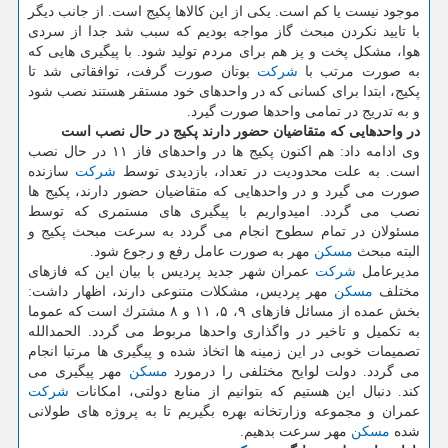
موجود نیست یا كم است. یكی از این كالاها پكیج است. از جانب دیگر
با تایید نكردن مبحث گاز مواجه بودیم كه سبب شد جدا از سردی
هوا، مشكل پخت و پز هم برای مردم تولید شود. با پیگیری هایی كه
به صورت مرتب با
شركت
بوتان صورت گرفت، توافقاتی شد تا
پكیج، ابتدا برای كسانی كه در واحدهای خود مستقر هستند نصب شود
و به تدریج در تمامی واحدها صورت گیرد.
در واحدهایی كه متقاضیان حضور دارند پكیج در حال نصب است
وی ادامه داد: هم اكنون پكیج ها در واحدهای فاز ۱۱ در حال نصب
است. به علت محدودیت در تعداد، بازدیدی توسط
شركت
سازنده
صورت می گیرد و در واحدهایی كه متقاضیان حضور دارند، پكیج ها
نصب می گردد. امیدواریم با پیگیری های مستمری كه توسط
مسئولان در تمام سطوح انجام می گردد به سرعت مبحث پكیج و
البته مبحث
مسكن
مهر به صورت عامل رفع و رجوع شود.
مدیرعامل
شركت
عمران شهر جدید پردیس با بیان این كه فازهای
مختلف
مسكن
مهر پردیس، مشكلات متنوعی دارند، اظهار داشت:
بخش عمده از مسائل فازهای ۹، ۵، ۱۱ و ۸ مشترك است كه عموما
به تكمیل و تاخیر در واگذاری واحدها مربوط می گردد. الحمدالله
تصمیمات خوبی در این زمینه ها اتخاذ شده و پیگیری ها مرتبا انجام
می گردد. دولت لوایح مختلفی را درمورد
مسكن
مهر پیگیری می
كند. دنبال این هستیم كه بتوانیم از منابع دولتی، امكانات
شركت
عمران و مجموعه وزارتخانه بهره بگیریم تا به پروژه های طولانی
شده
مسكن
مهر سرعت بدهیم.