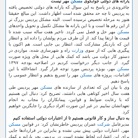
یارانه های دولتی جوابگوی
مسكن
مهر نیست
چاغروندی در پاسخ به این سوال كه یارانه های دولتی تخصیص یافته
به پردیس تا چه حد محقق شده است اظهار داشت: این مبالغ حقیقتا
هنوز به مرحله تخصیص نرسیده است. البته مشكل پردیس بزرگ تر
از این رقم ها است و با این یارانه ها مشكل تكمیل و تحویل واحدهای
مسكن
مهر حل و فصل نمی گردد. تاخیر هفت ساله سبب شده تا
قیمت ها ارتقا پیدا كند. از آن طرف مردم پولشان را داده اند و انتظار
این كه باردیگر مشاركت كنند، انتظار بی جایی است. هم اكنون با
پیگیری هایی كه از سوی
وزارت
راه و شهرسازی شده، مواردی در
دستور كار دولت می باشد كه كمك هایی از محل های ویژه صورت
گیرد. از جانب دیگر درخواست كردیم در اصلاحیه بودجه ۱۳۹۷
مسكن
مهر، بویژه پردیس مورد توجه قرار گیرد. انشاءالله با این
اقدامات، پروژه های
مسكن
مهر را تسریع بدهیم و انتظار عمومی را
پاسخ دهیم.
وی با بیان این كه تعدادی از سازنده های
مسكن
مهر پردیس طی
هفت سال اخیر كوتاهی هایی داشتند، تصریح كرد: دنبال این هستیم
كه با رعایت ضوابط و قوانین، پیمانكاران را مجاب به انجام
تعهداتشان نماییم. در غیر این صورت افراد دیگری را جایگزین خواهیم
كرد.
به دنبال ساز و كار قانونی هستیم تا از اعتبارات دولتی استفاده كنیم
مدیرعامل
شركت
عمران پردیس خاطرنشان كرد: در قوانین
مسكن
مهر، اعتبارات دولتی پیش بینی نشده و بنابراین در قراردادها جایی
برای این اعتبارات لحاظ نشده است. در پردیس بجز یارانه و كمك