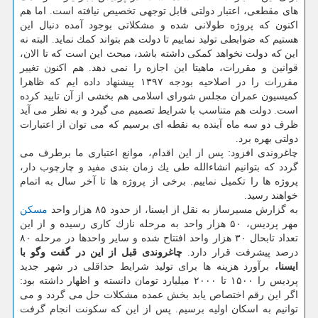
های مقطعی، اعتبار دولتی قابل توجهی تخصیص نیافته است. اما هم
اكنون كه پروژه طولانی شده و مشكلاتی بوجود آمده دنبال این
هستیم كه ضوابطی تولید نماییم تا دولت هم بتواند كمك نماید. البته نه
این كه دولت نخواهد كمكی داشته باشد، مبحث این است كه تا الان،
قوانین و مقررات، ماهیتا این اجازه را نمی دهد. هم اكنون تغییر
مقررات را در اصلاحیه بودجه ۱۳۹۷ پیشنهاد داده ایم كه ظاهرا
كمیسیون عمران مجلس شورای اسلامی هم بخشی از آن تایید كرده
است. دولت هم متناسب با شرایط تصمیم می گیرد و به نظر می آید
ظرف دو سه ماه آینده به نقطه ای برسیم كه می توان از اعتبارات
دولتی بهره برد.
چاغروندی افزود: پس از این اقدام، موانع اعتباری ما برطرف می
گردد كه بتوانیم انشاءالله طی یك زمان بندی مفید و چارچوب دار،
پروژه ها را تكمیل نماییم. برخی از پروژه ها تا آخر سال به اتمام
خواهند رسید.
به گزارش مسیرساز به نقل از ایسنا، از حدود ۸۵ هزار واحد
مسكن
مهر پردیس، ۵۰ هزار واحد به مرحله نازك كاری رسیده و از این
تعداد تابحال ۳۰ هزار واحد افتتاح شده و سایر واحدها در مرحله ۸۰
درصد پیشرفت قرار دارد.
چاغروندی قبل از این در گفت وگو با
ایسنا،
برآورد هزینه ها برای تولید شرایط حداقلی در شهر جدید
پردیس را ۱۵۰۰ تا ۲۰۰۰ میلیارد تومان دانسته و اظهار داشته بود:
اگر این رقم اختصاص یابد بخش عمده مشكلات حل می گردد و می
توانیم به اسكان اولیه برسیم. پس از این كه سكونت انجام گرفت