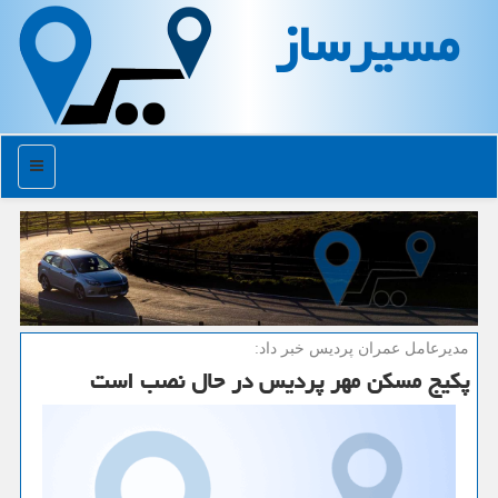
مسیرساز
منو
مدیرعامل عمران پردیس خبر داد:
پكیج مسكن مهر پردیس در حال نصب است