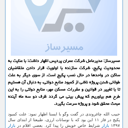
مسیرساز: مدیرعامل شركت عمران پردیس اظهار داشت: با عنایت به
محدودیت پكیج، شركت سازنده با اولویت قرار دادن متقاضیان
ساكن در واحدها در حال نصب پكیج است. از سوی دیگر به علت
طولانی شدن پروژه ناشی از كمبود منابع دولتی، به دنبال آن هستیم
تا با تغییر در قوانین و مقررات مسكن مهر، منابع دولتی را به این
طرح هم بیاوریم كه پیش بینی می گردد ظرف دو سه ماه آینده
مبحث محقق شود و پروژه سرعت بگیرد.
حبیب الله چاغروندی در گفت وگو با ایسنا اظهار نمود: علت كمبود
پكیج در فاز ۱۱ این بود كه با نوسانات ارزی، طبیعتا از ابتدای سال
۱۳۹۷
بازار
شرایط خاص خویش را پیدا كرد. بعضی اقلام در
بازار