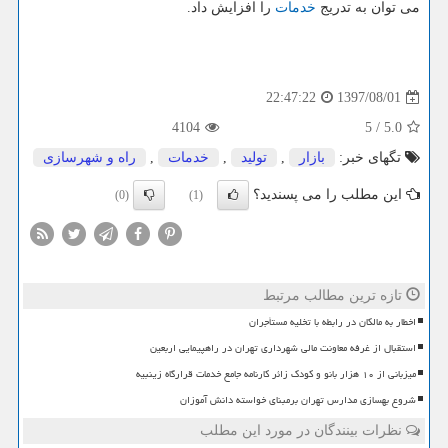
می توان به تدریج
خدمات
را افزایش داد.
1397/08/01
22:47:22
4104
5
/
5.0
تگهای خبر:
بازار
,
تولید
,
خدمات
,
راه و شهرسازی
این مطلب را می پسندید؟
(0)
(1)
تازه ترین مطالب مرتبط
اخطار به مالکان در رابطه با تخلیه مستأجران
استقبال از غرفه معاونت مالی شهرداری تهران در راهپیمایی اربعین
میزبانی از ۱۰ هزار بانو و کودک زائر کارنامه جامع خدمات قرارگاه زینبیه
شروع بهسازی مدارس تهران برمبنای خواسته دانش آموزان
نظرات بینندگان در مورد این مطلب