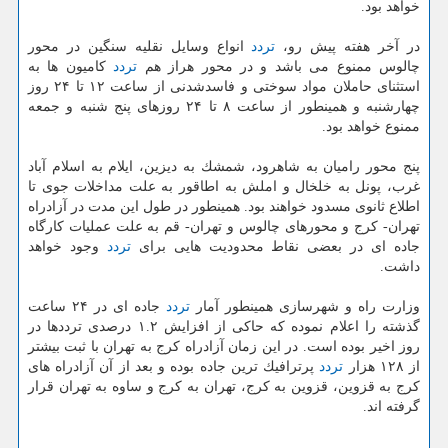
خواهد بود.
در آخر هفته پیش رو،
تردد
انواع وسایل نقلیه سنگین در محور
چالوس ممنوع می باشد و در محور هراز هم
تردد
كامیون ها به
استثنای حاملان مواد سوختی و فاسدشدنی از ساعت ۱۲ تا ۲۴ روز
چهارشنبه و همینطور از ساعت ۸ تا ۲۴ روزهای پنج شنبه و جمعه
ممنوع خواهد بود.
پنج محور رامیان به شاهرود، شمشك به دیزین، ایلام به اسلام آباد
غرب، پونل به خلخال و املش به اطاقور به علت مداخلات جوی تا
اطلاع ثانوی مسدود خواهند بود. همینطور در طول این مدت در آزادراه
تهران- كرج و محورهای چالوس و تهران- قم به علت عملیات كارگاه
جاده ای در بعضی نقاط محدودیت هایی برای
تردد
وجود خواهد
داشت.
وزارت راه و شهرسازی همینطور آمار
تردد
جاده ای در ۲۴ ساعت
گذشته را اعلام نموده كه حاكی از افزایش ۱.۲ درصدی ترددها در
روز اخیر بوده است. در این زمان آزادراه كرج به تهران با ثبت بیشتر
از ۱۲۸ هزار
تردد
پرترافیك ترین جاده بوده و بعد از آن آزادراه های
كرج به قزوین، قزوین به كرج، تهران به كرج و ساوه به تهران قرار
گرفته اند.