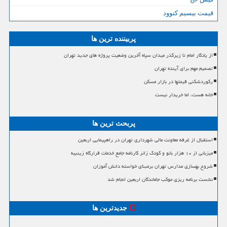
قیمت بیسیم کنوود
پربیننده ترین ها
از یادگار امام تا زیرگذر میدان سپاه آخرین وضعیت پروژه های جدید تهران
تصمیم مهم برای آینده تهران
رکوردشکنی قیمتها در بازار مسکن
خانه هست، اما خریدار نیست
پربحث ترین ها
استقبال از غرفه معاونت مالی شهرداری تهران در راهپیمایی اربعین
میزبانی از ۱۰ هزار بانو و کودک زائر کارنامه جامع خدمات قرارگاه زینبیه
شروع بهسازی مدارس تهران برمبنای خواسته دانش آموزان
نشست برنامه ریزی موکب جاماندگان اربعین انجام شد
جدیدترین ها