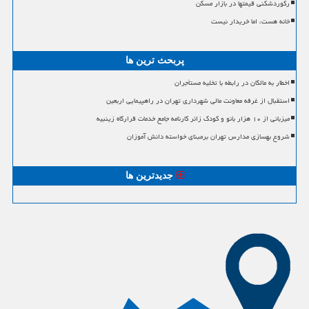
رکوردشکنی قیمتها در بازار مسکن
خانه هست، اما خریدار نیست
پربحث ترین ها
اخطار به مالکان در رابطه با تخلیه مستأجران
استقبال از غرفه معاونت مالی شهرداری تهران در راهپیمایی اربعین
میزبانی از ۱۰ هزار بانو و کودک زائر کارنامه جامع خدمات قرارگاه زینبیه
شروع بهسازی مدارس تهران برمبنای خواسته دانش آموزان
جدیدترین ها