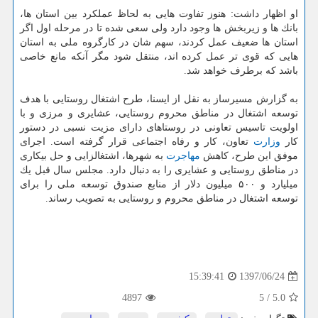
او اظهار داشت: هنوز تفاوت هایی به لحاظ عملكرد بین استان ها،
بانك ها و زیربخش ها وجود دارد ولی سعی شده تا در مرحله اول اگر
استان ها ضعیف عمل كردند، سهم شان در كارگروه ملی به استان
هایی كه قوی تر عمل كرده اند، منتقل شود مگر آنكه مانع خاصی
باشد كه برطرف خواهد شد.
به گزارش مسیرساز به نقل از ایسنا، طرح اشتغال روستایی با هدف
توسعه اشتغال در مناطق محروم روستایی، عشایری و مرزی و با
اولویت تاسیس تعاونی در روستاهای دارای مزیت نسبی در دستور
كار
وزارت
تعاون، كار و رفاه اجتماعی قرار گرفته است. اجرای
موفق این طرح، كاهش
مهاجرت
به شهرها، اشتغالزایی و حل بیكاری
در مناطق روستایی و عشایری را به دنبال دارد. مجلس سال قبل یك
میلیارد و ۵۰۰ میلیون دلار از منابع صندوق توسعه ملی را برای
توسعه اشتغال در مناطق محروم و روستایی به تصویب رساند.
1397/06/24
15:39:41
4897
5
/
5.0