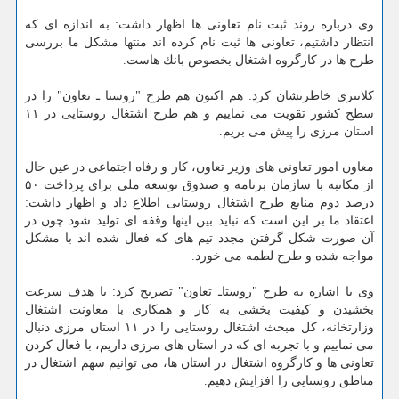
وی درباره روند ثبت نام تعاونی ها اظهار داشت: به اندازه ای كه
انتظار داشتیم، تعاونی ها ثبت نام كرده اند منتها مشكل ما بررسی
طرح ها در كارگروه اشتغال بخصوص بانك هاست.
كلانتری خاطرنشان كرد: هم اكنون هم طرح "روستا ـ تعاون" را در
سطح كشور تقویت می نماییم و هم طرح اشتغال روستایی در ۱۱
استان مرزی را پیش می بریم.
معاون امور تعاونی های وزیر تعاون، كار و رفاه اجتماعی در عین حال
از مكاتبه با سازمان برنامه و صندوق توسعه ملی برای پرداخت ۵۰
درصد دوم منابع طرح اشتغال روستایی اطلاع داد و اظهار داشت:
اعتقاد ما بر این است كه نباید بین اینها وقفه ای تولید شود چون در
آن صورت شكل گرفتن مجدد تیم های كه فعال شده اند با مشكل
مواجه شده و طرح لطمه می خورد.
وی با اشاره به طرح "روستاـ تعاون" تصریح كرد: با هدف سرعت
بخشیدن و كیفیت بخشی به كار و همكاری با معاونت اشتغال
وزارتخانه، كل مبحث اشتغال روستایی را در ۱۱ استان مرزی دنبال
می نماییم و با تجربه ای كه در استان های مرزی داریم، با فعال كردن
تعاونی ها و كارگروه اشتغال در استان ها، می توانیم سهم اشتغال در
مناطق روستایی را افزایش دهیم.