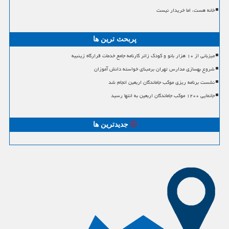
خانه هست، اما خریدار نیست
پربحث ترین ها
میزبانی از ۱۰ هزار بانو و کودک زائر کارنامه جامع خدمات قرارگاه زینبیه
شروع بهسازی مدارس تهران برمبنای خواسته دانش آموزان
نشست برنامه ریزی موکب جاماندگان اربعین انجام شد
جانمایی ۱۲۰۰ موکب جاماندگان اربعین به انتها رسید
جدیدترین ها