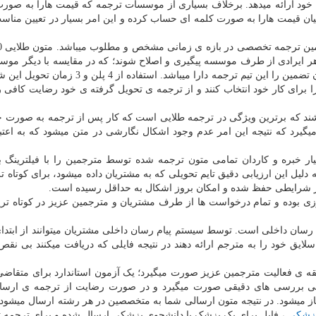
 خود ارائه می­دهد. برخلاف بسیاری از موسسات ترجمه که قیمت هارا به صو
انیان قیمت هارا به صورت کلمه ای حساب کرده و این امر بسیار در تعیین منا
صورت وجود هر ایرادی از طرف موسسه پیگیری و اصلاح شوند؛ که در مقایسه با دیگر م
تضمین کارهایشان 24 ساعت می­باشد به جرعت بهترین زمان تضمین را این تیم ترجمه دارا می­باشد. است
 برای کار خود انتخاب کنند و از ترجمه ی تحویل گرفته ی خود رضایت کافی ر
اشند که برترین ویژگی در ترجمه طلایی است که کار پس از ترجمه به صورت 
گیرد که نتیجه این امر عدم وجود اشکال نگارشی در متن می­شود که به اعتبا
ر خبره و کاردان تمامی متون ترجمه شده توسط مترجمین را با فیلترینگ با
به دلیل این ارزیابی دقیق تایم تحویلی که به مشتریان داده می­شود، برای کوتاه 
ی بوده و تمام درخواست ها از طرف مشتریان و مترجمین عزیز در کوتاه تر
سان داخلی است. توسط سیستم پیام رسان داخلی مشتریان می­توانند از ابتد
لایق خود را به مترجم ارائه دهند در نتیجه فایلی که دریافت می­کنند بی نقص
 ی فعالیت مترجمین عزیز صورت میگیرد؛ یک آزمون استاندارد برای متقاض
بی بررسی های دقیقی صورت میگیرد و در صورت رضایت از ترجمه ی ارسا
 می­شود. در نتیجه متون ارسالی شما به متخصصین در هر رشته ارسال می­شود
پزشکی
، فایل برای یک پزشک یا دانشجوی پزشکی ارسال شده و برای ترجمه