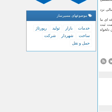
الی نزد
موضوعهای مسیرساز
ه ای ما
مت ثبت
خدمات
بازار
تولید
رپورتاژ
 پلن دلخواه
ساخت
شهردار
شركت
حمل و نقل