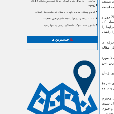
میزبانی از ۱۰ هزار بانو و کودک زائر کارنامه جامع خدمات قرارگاه
رت صفحه
زینبیه
سب قیمت
شروع بهسازی مدارس تهران برمبنای خواسته دانش آموزان
از دیگر ویژگی های موسسه ترجمه تخصصی ایرانیان، تضمین ترجمه تخصصی در بازه ی زمانی مشخص و مطلوب می­باشد. متون طلایی 20 روز و
نشست برنامه ریزی موکب جاماندگان اربعین انجام شد
وسسات که
جانمایی ۱۲۰۰ موکب جاماندگان اربعین به انتها رسید
فاده از 4 پلن و 3 زمان تحویل این شرایط را
ا داشته
جدیدترین ها
حرفه ای
ر مقاله
لا مورد
ترین متن
ین زمان
ای شروع
 و جامع
ی محترم
ل شده،
 و جلوی
 تخصصی