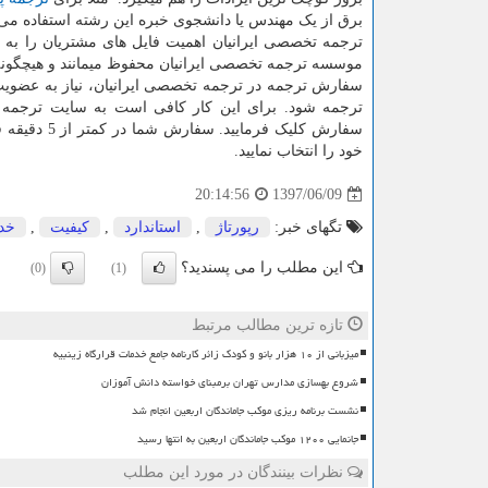
برق از یک مهندس یا دانشجوی خبره این رشته استفاده می 
ترجمه تخصصی ایرانیان اهمیت فایل های مشتریان را به خ
موسسه ترجمه تخصصی ایرانیان محفوظ می­مانند و هیچگونه
سفارش ترجمه در ترجمه تخصصی ایرانیان، نیاز به عضویت ن
ترجمه شود. برای این کار کافی است به سایت ترجمه ا
سفارش کلیک 
خود را انتخاب نمایید.
1397/06/09
20:14:56
تگهای خبر:
رپورتاژ
,
استاندارد
,
كیفیت
,
خد
این مطلب را می پسندید؟
(0)
(1)
تازه ترین مطالب مرتبط
میزبانی از ۱۰ هزار بانو و کودک زائر کارنامه جامع خدمات قرارگاه زینبیه
شروع بهسازی مدارس تهران برمبنای خواسته دانش آموزان
نشست برنامه ریزی موکب جاماندگان اربعین انجام شد
جانمایی ۱۲۰۰ موکب جاماندگان اربعین به انتها رسید
نظرات بینندگان در مورد این مطلب