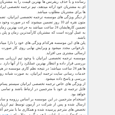
رسانده و با حذف ریفرنس ها بهترین قیمت را به مشتریان
ای به مشتریان خود ارائه می­دهند، تیم ترجمه تخصصی ایر
ها برای مشتریان مطلوب می­باشد.
متون نقره ای 10 روز تضمین می­شوند که در 
به عمل آورده است که مشتریان کارآمدترین زمان و پلن را
باشند.
پلن های این موسسه هرکدام ویژگی های خود را دارا می­ب
بازخوانی مجدد می­شود و ویرایش نهایی روی کار صورت می­
ارسالی مشتری می افزاید.
موسسه ترجمه تخصصی ایرانیان با وجود تیم ارزیابی بسیا
بررسی قرار داده و انتظار بهترین عملکرد را از آن­ها دارد. 
ها هم 24 ساعت می­باشد؛ در نتیجه نظم کاری موسسه در هر شرایطی حفظ شده و امکان بروز اشکال به حداقل رسیده است.
خدمات رسانی سایت ترجمه ایرانیان، به صورت شبانه روز
بررسی و پاسخ داده می­شود.
از ویژگی های خاص ترجمه تخصصی ایرانیان سیستم پسام ر
فایل ترجمه ی خود با مترجمین در ارتباط باشند و تمامی س
خواهد بود.
استخدام مترجمین در این موسسه بر اساس رزومه و سابقه
ارسال شده و پس از شرکت در آزمون توسط تیم ارزیا
تخصص های مترجم پرسیده شده و همکاری ما با مترجم آغاز
بروز کوچک ترین ایرادات را هم می­گیرد. مثلا برای
ترجمه 