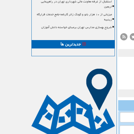
استقبال از غرفه معاونت مالی شهرداری تهران در راهپیمایی
اربعین
میزبانی از ۱۰ هزار بانو و کودک زائر کارنامه جامع خدمات قرارگاه
زینبیه
شروع بهسازی مدارس تهران برمبنای خواسته دانش آموزان
جدیدترین ها