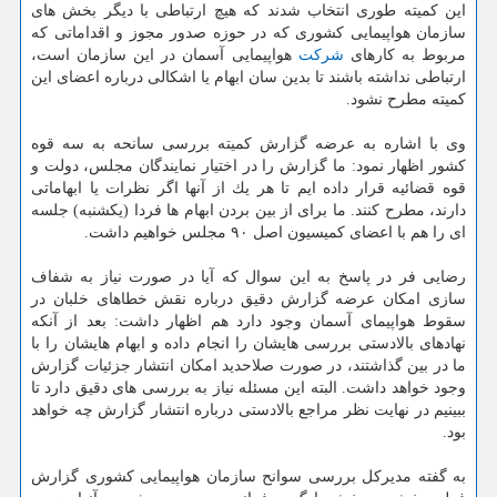
این كمیته طوری انتخاب شدند كه هیچ ارتباطی با دیگر بخش های
سازمان هواپیمایی كشوری كه در حوزه صدور مجوز و اقداماتی كه
مربوط به كارهای
شركت
هواپیمایی آسمان در این سازمان است،
ارتباطی نداشته باشند تا بدین سان ابهام یا اشكالی درباره اعضای این
كمیته مطرح نشود.
وی با اشاره به عرضه گزارش كمیته بررسی سانحه به سه قوه
كشور اظهار نمود: ما گزارش را در اختیار نمایندگان مجلس، دولت و
قوه قضائیه قرار داده ایم تا هر یك از آنها اگر نظرات یا ابهاماتی
دارند، مطرح كنند. ما برای از بین بردن ابهام ها فردا (یكشنبه) جلسه
ای را هم با اعضای كمیسیون اصل ۹۰ مجلس خواهیم داشت.
رضایی فر در پاسخ به این سوال كه آیا در صورت نیاز به شفاف
سازی امكان عرضه گزارش دقیق درباره نقش خطاهای خلبان در
سقوط هواپیمای آسمان وجود دارد هم اظهار داشت: بعد از آنكه
نهادهای بالادستی بررسی هایشان را انجام داده و ابهام هایشان را با
ما در بین گذاشتند، در صورت صلاحدید امكان انتشار جزئیات گزارش
وجود خواهد داشت. البته این مسئله نیاز به بررسی های دقیق دارد تا
ببینیم در نهایت نظر مراجع بالادستی درباره انتشار گزارش چه خواهد
بود.
به گفته مدیركل بررسی سوانح سازمان هواپیمایی كشوری گزارش