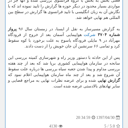
فعلی بخش به بخش با گروه فرانسوی بررسی شده و آنها جز در
مواردی بسیار محدود در دیگر حوزه ها گزارش را تایید نموده اند كه با
نگارش آن به زبان انگلیسی با تایید فرانسوی ها گزارش در سطح بین
المللی هم نهایی خواهد شد.
به گزارش مسیرساز به نقل از ایسنا، در زمستان سال ۹۶
پرواز
شماره ۳۷۰۴
شركت
هواپیمایی آسمان بعد از خروج از فرودگاه
مهرآباد در ۹ مایلی فرودگاه یاسوج به علت برخورد با كوه سقوط
كرد و تمامی ۶۶ سرنشین آن جان خویش را از دست دادند.
پس از این حادثه با دستور وزیر راه و شهرسازی كمیته بررسی این
سانحه در سازمان هواپیمایی كشوری برپا شد كه بعد از چند هفته
بررسی مداوم و پیدا شدن جعبه سیاه بررسی ها درباره علت سقوط
آن شروع شد و بعد از چند ماه سازمان هواپیمایی اعلام نمود كه
گزارش نهایی
شده و برای عرضه نظرات نهایی به مراجع قضایی و
سایر نهادهای بالادستی عرضه شده است.
1397/04/30
20:34:59
4130
5
/
5.0