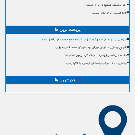
رکوردشکنی قیمتها در بازار مسکن
خانه هست، اما خریدار نیست
پربحث ترین ها
میزبانی از ۱۰ هزار بانو و کودک زائر کارنامه جامع خدمات قرارگاه زینبیه
شروع بهسازی مدارس تهران برمبنای خواسته دانش آموزان
نشست برنامه ریزی موکب جاماندگان اربعین انجام شد
جانمایی ۱۲۰۰ موکب جاماندگان اربعین به انتها رسید
جدیدترین ها