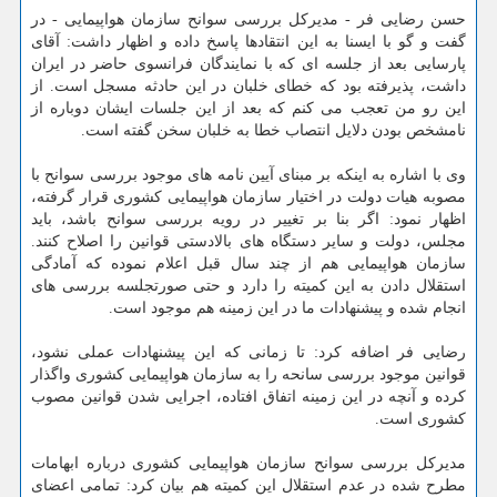
حسن رضایی فر - مدیركل بررسی سوانح سازمان هواپیمایی - در
گفت و گو با ایسنا به این انتقادها پاسخ داده و اظهار داشت: آقای
پارسایی بعد از جلسه ای كه با نمایندگان فرانسوی حاضر در ایران
داشت، پذیرفته بود كه خطای خلبان در این حادثه مسجل است. از
این رو من تعجب می كنم كه بعد از این جلسات ایشان دوباره از
نامشخص بودن دلایل انتصاب خطا به خلبان سخن گفته است.
وی با اشاره به اینكه بر مبنای آیین نامه های موجود بررسی سوانح با
مصوبه هیات دولت در اختیار سازمان هواپیمایی كشوری قرار گرفته،
اظهار نمود: اگر بنا بر تغییر در رویه بررسی سوانح باشد، باید
مجلس، دولت و سایر دستگاه های بالادستی قوانین را اصلاح كنند.
سازمان هواپیمایی هم از چند سال قبل اعلام نموده كه آمادگی
استقلال دادن به این كمیته را دارد و حتی صورتجلسه بررسی های
انجام شده و پیشنهادات ما در این زمینه هم موجود است.
رضایی فر اضافه كرد: تا زمانی كه این پیشنهادات عملی نشود،
قوانین موجود بررسی سانحه را به سازمان هواپیمایی كشوری واگذار
كرده و آنچه در این زمینه اتفاق افتاده، اجرایی شدن قوانین مصوب
كشوری است.
مدیركل بررسی سوانح سازمان هواپیمایی كشوری درباره ابهامات
مطرح شده در عدم استقلال این كمیته هم بیان كرد: تمامی اعضای