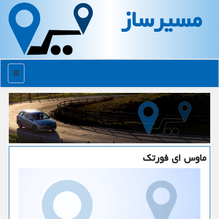
مسیرساز
منو
ماوس ای فورتك