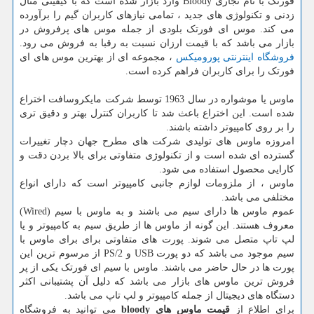
فورتک با نام تجاری
Bloody
وارد بازار شده است که با کیفیتی مثال
زدنی و تکنولوژی های جدید ، تمامی نیازهای کاربران گیم را برآورده
می کند. موس ای فورتک بلودی از جمله موس های پرفروش در
بازار می باشد که با قیمت ارزان نسبت به رقبا به فروش می رود.
فروشگاه اینترنتی پورومیکس
، مجموعه ای از بهترین موس های ای
فورتک را برای کاربران فراهم کرده است.
ماوس یا موشواره در سال 1963 توسط شرکت مایکروسافت اختراع
شده است. این اختراع باعث شد تا کاربران کنترل بهتر و دقیق تری
را بر روی کامپیوتر داشته باشند.
امروزه ماوس های تولیدی شرکت های مطرح جهان دچار تغییرات
گسترده ای شده است و از تکنولوژی متفاوتی برای بالا بردن دقت و
کارایی محصول استفاده می شود.
ماوس ، از ملزومات لوازم جانبی کامپیوتر است که دارای انواع
مختلفی می باشد.
عموم ماوس ها دارای سیم می باشند و به ماوس با سیم (
Wired
)
معروف هستند. این گونه از ماوس ها از طریق سیم به کامپیوتر و یا
لپ تاپ متصل می شوند. پورت های متفاوتی برای برای ماوس با
سیم موجود می باشد که دو پورت
USB
و
PS/2
از مرسوم ترین این
پورت ها در حال حاضر می باشند. ماوس با سیم ای فورتک یکی از پر
فروش ترین ماوس های بازار می باشد که دلیل آن پشتیبانی اکثر
دستگاه های دیجیتال از جمله کامپیوتر و لپ تاپ می باشد.
برای اطلاع از
قیمت ماوس های
bloody
می توانید به فروشگاه