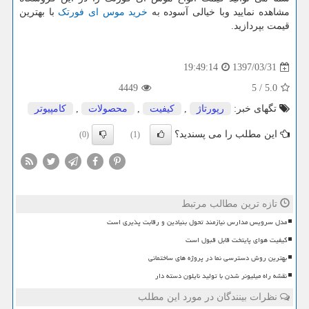
مشاهده نمایید وبا خیالی آسوده به
خرید موس ای فورتک
با بهترین
قیمت بپردازید.
1397/03/31
19:49:14
4449
5
/
5.0
تگهای خبر:
رپورتاژ
,
كیفیت
,
محصولات
,
كامپیوتر
این مطلب را می پسندید؟
(0)
(1)
تازه ترین مطالب مرتبط
مدل سرویس مدارس نیازمند تحول بنیادین و رقابت پذیری است
کیفیت هوای پایتخت قابل قبول است
بهترین روش دسترسی نما در پروژه های ساختمانی
نقشه راه میلیونر شدن با تولید نایلون دسته دار
نظرات بینندگان در مورد این مطلب