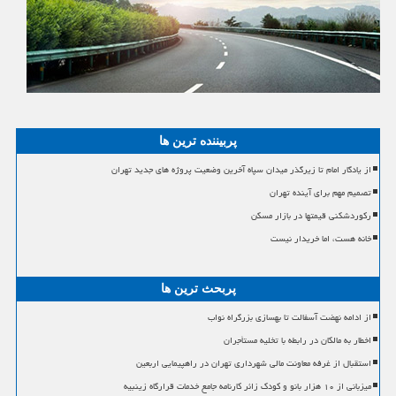
پربیننده ترین ها
از یادگار امام تا زیرگذر میدان سپاه آخرین وضعیت پروژه های جدید تهران
تصمیم مهم برای آینده تهران
رکوردشکنی قیمتها در بازار مسکن
خانه هست، اما خریدار نیست
پربحث ترین ها
از ادامه نهضت آسفالت تا بهسازی بزرگراه نواب
اخطار به مالکان در رابطه با تخلیه مستأجران
استقبال از غرفه معاونت مالی شهرداری تهران در راهپیمایی اربعین
میزبانی از ۱۰ هزار بانو و کودک زائر کارنامه جامع خدمات قرارگاه زینبیه