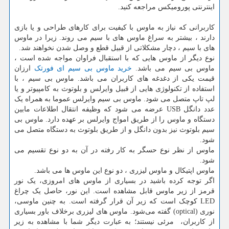
اینترنتی پورومیکس مراجعه کنید.
کاربرانی که نیاز به ماوس با کیفیت برای کارهای طراحی و یا بازی
دارند ، بیشتر به سراغ ماوس های با سیم می روند. زیرا در ماوس
های با سیم ، دچار مشکلاتی از قبیل قطع و وصل شدن نخواهند شد.
نوع دیگر از ماوس هایی که با استقبال فراوان مواجه شده است ،
ماوس بی سیم می باشد.
خرید ماوس بی سیم ای فورتک
ارزان
قیمت یکی از دغدغه های کاربران می باشد. ماوس بی سیم ، با
استفاده از تکنولوژی هایی از قبیل وایرلس و بلوتوث به کامپیوتر و یا
لپ تاپ متصل می شود. ماوس بی سیم وایرلس عموما به همراه یک
عدد دانگل
USB
عرضه می شود که وظیفه انتقال اطلاعات مابین
دستگاه و ماوس را از طریق امواج وایرلس بر عهده دارد. ماوس بی
سیم بلوتوث نیز بدون دانگل و از طریق بلوتوث به دستگاه متصل می
شود.
ماوس از نظر نوع حسگر به کار رفته در آن به دو نوع تقسیم می
شود.
ماوس اپتیکال و ماوس لیزری ، دو نوع این ماوس ها می باشد.
اگر توجه کرده باشید در بسیاری از ماوس های امروزی، یک نور
قرمز از زیر ماوس قابل مشاهده است. این نور، حاصل یک چراغ
LED
کوچک است که زیر آن قرار گرفته است. به چنین ماوسی،
نوری (
optical
) گفته می‌شود. ماوس های لیزری برخلاف باور بسیاری
از کاربران، مرئی نیستند؛ به عبارت دیگر شما با مشاهده به زیر