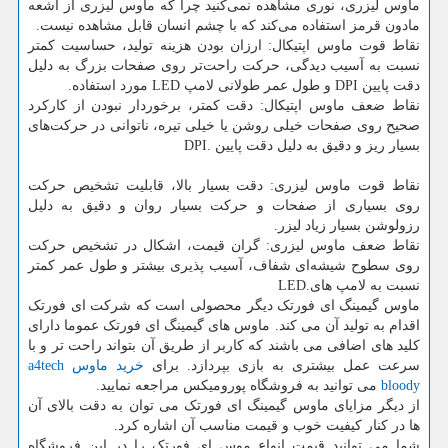
ماوس لیزری، نوری مشاهده نمی‌کنید چرا که ماوس لیزری از اشعه
مادون قرمز استفاده می‌کند که با چشم انسان قابل مشاهده نیست.
نقاط قوت ماوس اپتیکال: ارزان بودن هزینه تولید، حساسیت کمتر
نسبت به آسیب دیدگی، حرکت راحت‌تر روی صفحات بزرگ به دلیل
دقت پایین
DPI
و طول عمر طولانی لامپ
LED
مورد استفاده
.
نقاط ضعف ماوس اپتیکال: دقت کمتر، برخوردار نبودن از کارکرد
صحیح روی صفحات خیلی روشن یا خیلی تیره، ناتوانی در حرکت‌های
بسیار ریز و دقیق به دلیل دقت پایین
DPI.
نقاط قوت ماوس لیزری: دقت بسیار بالا، قابلیت تشخیص حرکت
روی بسیاری از صفحات و حرکت بسیار روان و دقیق به دلیل
رزولوشن بسیار زیاد لیزر
.
نقاط ضعف ماوس لیزری: گران قیمت، اشکال در تشخیص حرکت
روی سطوح شیشه‌ای شفاف، آسیب پذیری بیشتر و طول عمر کمتر
نسبت به لامپ های
LED.
ماوس گیمینگ ای فورتک دیگر محصولی است که شرکت ای فورتک
اقدام به تولید آن می کند. ماوس های گیمینگ ای فورتک عموما دارای
کلید های اضافی می باشند که کاربر از طریق آن بتواند راحت تر و با
سرعت عمل بیشتری به بازی بپردازد. برای
خرید ماوس
a4tech
bloody
می توانید به فروشگاه پورومیکس مراجعه نمایید.
از دیگر مزایای ماوس گیمینگ ای فورتک می توان به دقت بالای آن
ها در کنار کیفیت خوب و قیمت مناسب آن اشاره کرد.
شما می توانید قیمت انواع موس ای فورتک را در این فروشگاه