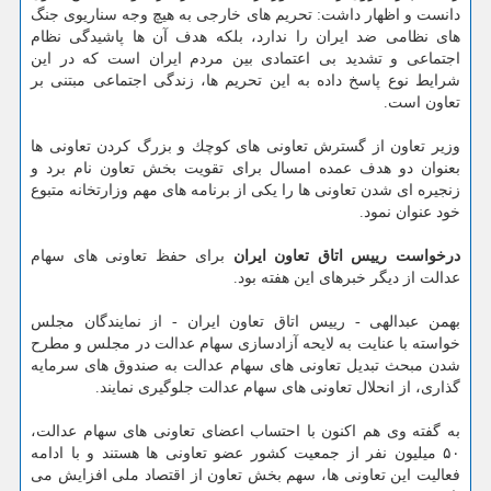
دانست و اظهار داشت: تحریم های خارجی به هیچ وجه سناریوی جنگ
های نظامی ضد ایران را ندارد، بلكه هدف آن ها پاشیدگی نظام
اجتماعی و تشدید بی اعتمادی بین مردم ایران است كه در این
شرایط نوع پاسخ داده به این تحریم ها، زندگی اجتماعی مبتنی بر
تعاون است.
وزیر تعاون از گسترش تعاونی های كوچك و بزرگ كردن تعاونی ها
بعنوان دو هدف عمده امسال برای تقویت بخش تعاون نام برد و
زنجیره ای شدن تعاونی ها را یكی از برنامه های مهم وزارتخانه متبوع
خود عنوان نمود.
درخواست رییس اتاق تعاون ایران
برای حفظ تعاونی های سهام
عدالت از دیگر خبرهای این هفته بود.
بهمن عبدالهی - رییس اتاق تعاون ایران - از نمایندگان مجلس
خواسته با عنایت به لایحه آزادسازی سهام عدالت در مجلس و مطرح
شدن مبحث تبدیل تعاونی های سهام عدالت به صندوق های سرمایه
گذاری، از انحلال تعاونی های سهام عدالت جلوگیری نمایند.
به گفته وی هم اكنون با احتساب اعضای تعاونی های سهام عدالت،
۵۰ میلیون نفر از جمعیت كشور عضو تعاونی ها هستند و با ادامه
فعالیت این تعاونی ها، سهم بخش تعاون از اقتصاد ملی افزایش می