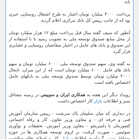
یابد.
پرداخت ۳۰۰۰ میلیارد تومان اعتبار به طرح اشتغال روستایی
خبری
بود كه از جانب رییس كل بانك مركزی اعلام گردید.
آنطور كه سیف گفته سال قبل پرداخت مبلغ ۱۲ هزار میلیارد تومان
از محل منابع صندوق توسعه ملی به تصویب رسید تا با استفاده از
این صندوق و بانك های عامل در اختیار متقاضیان روستایی و عشایری
قرار گیرد.
به گفته وی، سهم صندوق توسعه ملی ۶۰۰۰ میلیارد تومان و سهم
بانك های عامل ۶۰۰۰ میلیارد تومان است كه از این میزان، تابحال
۳۰۰۰ میلیارد تومان توسط صندوق توسعه ملی به بانكهای عامل
اختصاص یافته است.
رویداد دیگر این هفته به
همكاری ایران و سوییس
در زمینه مشاغل
سبز و اطلاعات
بازار
كار اختصاص داشت.
در دیداری كه میان سلیمان پاك سرشت - رییس سازمان آموزش
فنی و حرفه ای - و معاون وزیر تعاون، كار و رفاه اجتماعی
كشورمان با دلمبریجو - معاون وزیر آموزش، تحقیقات و نوآوری
سوئیس - صورت گرفت، بر لزوم توسعه همكاری ها در حوزه
مشاغل سبز، گردآوری اطلاعات
بازار
كار و اصلاح نظام صلاحیت