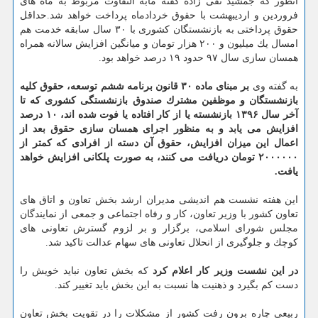
آنطور كه جمشید تقی زاده گفته مابه التفاوت مربوط به ماه های
فروردین و اردیبهشت با حقوق خردادماه پرداخت خواهد شد.حداقل
حقوق پرداختی به بازنشستگان كشوری با ۳۰ سال سابقه خدمت هم
امسال یك میلیون و ۲۰۰ هزار تومان و میانگین افزایش سالانه همراه
همسان سازی سال ۹۷ حدود ۱۹ درصد خواهد بود.
به گفته وی
بر مبنای ماده ۳۰ قانون برنامه ششم توسعه، حقوق كلیه
بازنشستگان و موظفین مشترك صندوق بازنشستگی كشوری كه تا
آخر سال ۱۳۹۶ بازنشسته یا از كار افتاده یا فوت شده اند، ۱۰ درصد
افزایش می یابد و به منظور اجرای همسان سازی حقوق بعد از
اعمال این میزان افزایش، حقوق آن دسته از افرادی كه كمتر از
۲۰۰۰۰۰۰ تومان دریافت می كنند، به صورت پلكانی افزایش خواهد
یافت.
این هفته نشست هم اندیشی مدیران ارشد بخش تعاون و اتاق های
تعاون كشور با وزیر تعاون، كار و رفاه اجتماعی و جمعی از نمایندگان
مجلس شورای اسلامی، برگزار و بر لزوم گسترش تعاونی های
كوچك و جلوگیری از انحلال تعاونی های سهام عدالت تاكید شد.
در این نشست وزیر كار اعلام كرد
كه بخش تعاون نباید خویش را
دست كم بگیرد و ذهنیت ها نسبت به این بخش باید تغییر كند.
ربیعی چاره برون رفت كشور از مشكلات را در تقویت بخش تعاون