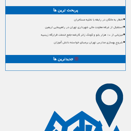
پربحث ترین ها
اخطار به مالکان در رابطه با تخلیه مستأجران
استقبال از غرفه معاونت مالی شهرداری تهران در راهپیمایی اربعین
میزبانی از ۱۰ هزار بانو و کودک زائر کارنامه جامع خدمات قرارگاه زینبیه
شروع بهسازی مدارس تهران برمبنای خواسته دانش آموزان
جدیدترین ها