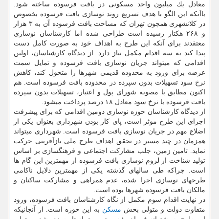
معادل یك میلیون واحد مسكونی در بافت فرسوده ساخته شود.
باآنكه این الگو با هدف تسریع روند نوسازی بافت فرسوده بخصوص
در كلانشهری همچون تهران كه مساحت بافت فرسوده آن به ۳ هزار
و ۲۶۸ هكتار رسیده است طراحی شده اما كارشناسان نوسازی
معتقدند برای آنكه این طرح به اهداف خود به صورت كامل دست
پیدا كند به سه اقدام مكمل نیاز دارد. از دیدگاه كارشناسان، اولین
اقدامی كه می­تواند جریان نوسازی بافت فرسوده و تمایل سمت
عرضه برای ورود به محدوده قدیمی شهرها را متحول كند، كاهش
نرخ سود تسهیلات بدون سپرده در محدوده بافت فرسوده است. هم
اكنون مطابق با مصوبه شورای پول و اعتبار، تسهیلات بدون سپرده
بافت فرسوده با نرخ سود معادل ۱۸ درصد پرداخت می­شود.
از دیدگاه كارشناسان حوزه نوسازی دومین اقدامی كه برای پیشرفت
اجرای این طرح موثر است، پای كار بودن شهرداری بعنوان یكی از
اضلاع مهم در جریان نوسازی بافت فرسوده است. شهرداری می­تواند
همزمان در چند مسیر در تحقق اهداف طرح ملی بازآفرینی حركت
نماید. تامین زمین، جلب مشاركت اجتماعی و فرهنگ­سازی بر اساس
تولید شناخت از لزوم نوسازی بافت فرسوده از مهم­ترین این گام ها
است. چراكه طی سال­های گذشته یكی از مهم­ترین دلایل ناكامی
طرح­های نوسازی اجرا شده، عدم همراهی و مشاركت ساكنان و
مالكان بافت فرسوده شهرها بوده است.
در نهایت اقدام سوم مكمل از نگاه كارشناسان بافت فرسوده، ورود
متفاوت دولت و متولی بخش
مسكن
به این حوزه است. از آنجائیكه