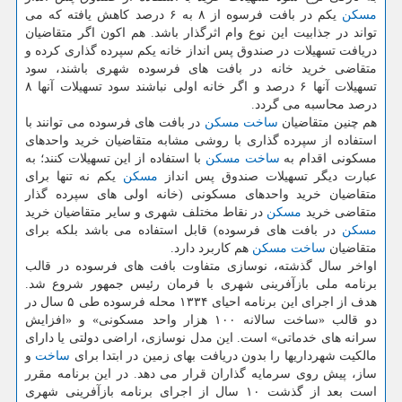
مسكن
یكم در بافت فرسوه از ۸ به ۶ درصد كاهش یافته كه می
تواند در جذابیت این نوع وام اثرگذار باشد. هم اكون اگر متقاضیان
دریافت تسهیلات در صندوق پس انداز خانه یكم سپرده گذاری كرده و
متقاضی خرید خانه در بافت های فرسوده شهری باشند، سود
تسهیلات آنها ۶ درصد و اگر خانه اولی نباشند سود تسهیلات آنها ۸
درصد محاسبه می گردد.
هم چنین متقاضیان
ساخت
مسكن
در بافت های فرسوده می توانند با
استفاده از سپرده گذاری با روشی مشابه متقاضیان خرید واحدهای
مسكونی اقدام به
ساخت
مسكن
با استفاده از این تسهیلات كنند؛ به
عبارت دیگر تسهیلات صندوق پس انداز
مسكن
یكم نه تنها برای
متقاضیان خرید واحدهای مسكونی (خانه اولی های سپرده گذار
متقاضی خرید
مسكن
در نقاط مختلف شهری و سایر متقاضیان خرید
مسكن
در بافت های فرسوده) قابل استفاده می باشد بلكه برای
متقاضیان
ساخت
مسكن
هم كاربرد دارد.
اواخر سال گذشته، نوسازی متفاوت بافت های فرسوده در قالب
برنامه ملی بازآفرینی شهری با فرمان رئیس جمهور شروع شد.
هدف از اجرای این برنامه احیای ۱۳۳۴ محله فرسوده طی ۵ سال در
دو قالب «ساخت سالانه ۱۰۰ هزار واحد مسكونی» و «افزایش
سرانه های خدماتی» است. این مدل نوسازی، اراضی دولتی یا دارای
مالكیت شهرداری­ها را بدون دریافت بهای زمین در ابتدا برای
ساخت
و
ساز، پیش روی سرمایه گذاران قرار می دهد. در این برنامه مقرر
است بعد از گذشت ۱۰ سال از اجرای برنامه بازآفرینی شهری