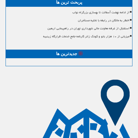
پربحث ترین ها
از ادامه نهضت آسفالت تا بهسازی بزرگراه نواب
اخطار به مالکان در رابطه با تخلیه مستأجران
استقبال از غرفه معاونت مالی شهرداری تهران در راهپیمایی اربعین
میزبانی از ۱۰ هزار بانو و کودک زائر کارنامه جامع خدمات قرارگاه زینبیه
جدیدترین ها