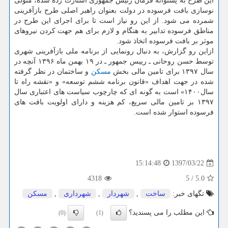
این طرح به پشتوانه فرمان رئیس جمهوری استارت زده شده، متولی
نوسازی بافت فرسوده در دولت بعنوان راهبر اصلی طرح بازآفرینی
شمرده می ­شود. از این رو نیاز است تا برای اجرای این طرح در
مناطق فرسوده تدابیر به هنگام و لازم برای هم­ جهت كردن نیروهای
موثر بر بافت فرسوده اتخاذ شود.
ازاین رو گزارش، به دنبال رونمایی از برنامه ملی بازآفرینی شهری
توسط حسن روحانی ـ رییس جمهور ـ در ۱۹ بهمن ماه ۱۳۹۶ آنچه در
سال ۱۳۹۷ برای تامین مالی بخش
مسكن
و ساختمان در نظر گرفته
شده در جهت اهداف «قانون برنامه ششم توسعه» و «نقشه راه تا
سال۱۴۰۰» است به گونه ای كه چارچوب سیاست های اعتباری سال
۱۳۹۷ بر تامین مالی سریع، كم هزینه و دارای اولویت بافت های
فرسوده استوار شده است.
1397/03/22
15:14:48
4318
5
/
5.0
تگهای خبر:
ساخت
,
شهردار
,
شهرداری
,
مسكن
این مطلب را می پسندید؟
(0)
(1)