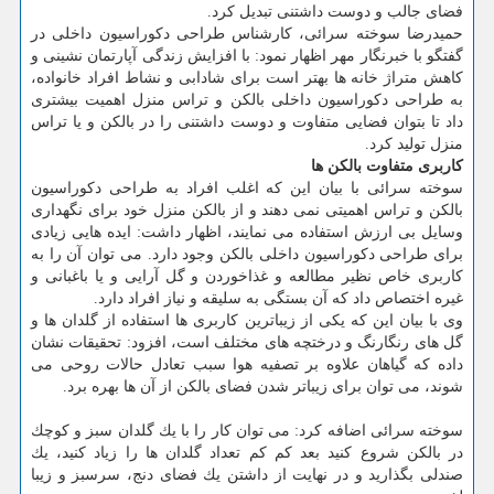
فضای جالب و دوست داشتنی تبدیل كرد.
حمیدرضا سوخته سرائی، كارشناس طراحی دكوراسیون داخلی در
گفتگو با خبرنگار مهر اظهار نمود: با افزایش زندگی آپارتمان نشینی و
كاهش متراژ خانه ها بهتر است برای شادابی و نشاط افراد خانواده،
به طراحی دكوراسیون داخلی بالكن و تراس منزل اهمیت بیشتری
داد تا بتوان فضایی متفاوت و دوست داشتنی را در بالكن و یا تراس
منزل تولید كرد.
كاربری متفاوت بالكن ها
سوخته سرائی با بیان این كه اغلب افراد به طراحی دكوراسیون
بالكن و تراس اهمیتی نمی دهند و از بالكن منزل خود برای نگهداری
وسایل بی ارزش استفاده می نمایند، اظهار داشت: ایده هایی زیادی
برای طراحی دكوراسیون داخلی بالكن وجود دارد. می توان آن را به
كاربری خاص نظیر مطالعه و غذاخوردن و گل آرایی و یا باغبانی و
غیره اختصاص داد كه آن بستگی به سلیقه و نیاز افراد دارد.
وی با بیان این كه یكی از زیباترین كاربری ها استفاده از گلدان ها و
گل های رنگارنگ و درختچه های مختلف است، افزود: تحقیقات نشان
داده كه گیاهان علاوه بر تصفیه هوا سبب تعادل حالات روحی می
شوند، می توان برای زیباتر شدن فضای بالكن از آن ها بهره برد.
سوخته سرائی اضافه كرد: می توان كار را با یك گلدان سبز و كوچك
در بالكن شروع كنید بعد كم كم تعداد گلدان ها را زیاد كنید، یك
صندلی بگذارید و در نهایت از داشتن یك فضای دنج، سرسبز و زیبا