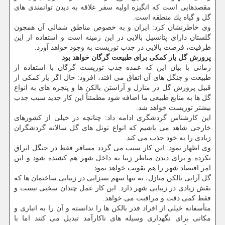
مقصدهایی است كه انگیزه اولیه سفر علاقه به دیدن توانمندی های
گل و گیاه یك منطقه است.
وی خاطرنشان كرد: ایران و به خصوص مناطق شمالی آن همچون
گلستان دارای پتانسیل بالایی در این زمینه است و استفاده از این
ظرفیت، فرصت بالایی در جذب توریست به وجود خواهد آورد.
پرورش گل یار كمكی برای طبیعت گرگان خواهد بود
زمانی با بیان این كه عمده جذب توریست گرگان با استفاده از
طبیعت و جنگل های آن اتفاق می افتد، افزود: حال اگر یار كمكی از
قبیل پرورش گل در منازل و آراستن بالكن ها و پنجره های به انواع
گل ها به منابع طبیعی ما اضافه شود مطمئناً این كار جدید سبب جذب
بیشتر توریست خواهد شد.
این كارشناس گردشگری ادامه داد: چنانچه در خیلی از كشورهای
خارجی شاهد می باشیم كه انواع تونل های گل سالانه گردشگران
زیادی را به خود جذب می كند.
وی اظهار نمود: این كار سبب می گردد مسافر فقط در جنگل اتراق
نكرده و برای دیدن مناظر زیبا به داخل شهر هم كشیده شود و این
امر اقتصاد شهر را هم تقویت خواهد نمود.
گل آرایی بالكن منازل، نه تنها سهم بسزایی در زیبایی ساختمان ها كه
نقش زیادی در زیبایی شهر دارد. این كار عمل چندان سختی نیست و
فقط كمی دقت و مراقبت می خواهد.
متأسفانه خیلی از افراد قدر بالكن ها را ندانسته و آن را به انباری و
مكانی برای نگهداری وسیله های ناكارآمد تبدیل می كنند اما با