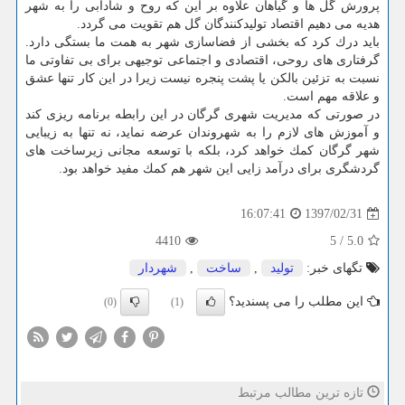
پرورش گل ها و گیاهان علاوه بر این كه روح و شادابی را به شهر
هدیه می دهیم اقتصاد تولیدكنندگان گل هم تقویت می گردد.
باید درك كرد كه بخشی از فضاسازی شهر به همت ما بستگی دارد.
گرفتاری های روحی، اقتصادی و اجتماعی توجیهی برای بی تفاوتی ما
نسبت به تزئین بالكن یا پشت پنجره نیست زیرا در این كار تنها عشق
و علاقه مهم است.
در صورتی كه مدیریت شهری گرگان در این رابطه برنامه ریزی كند
و آموزش های لازم را به شهروندان عرضه نماید، نه تنها به زیبایی
شهر گرگان كمك خواهد كرد، بلكه با توسعه مجانی زیرساخت های
گردشگری برای درآمد زایی این شهر هم كمك مفید خواهد بود.
1397/02/31
16:07:41
4410
5
/
5.0
تگهای خبر:
تولید
,
ساخت
,
شهردار
این مطلب را می پسندید؟
(0)
(1)
تازه ترین مطالب مرتبط