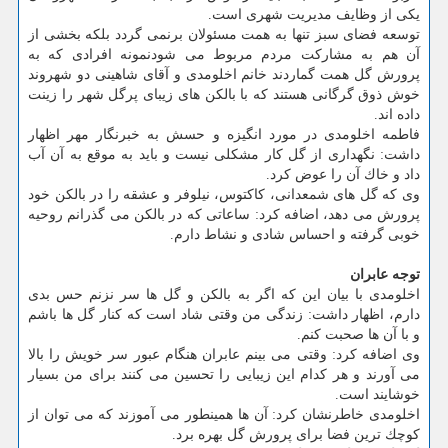
یكی از وظایف مدیریت شهری است.
توسعه فضای سبز تنها به همت مسئولان برنمی گردد بلكه بخشی از
آن هم به مشاركت مردم مربوط می شودنمونه افرادی كه به
پرورش گل همت گماردند خانم اخلومدی و آقای شاهینی دو شهروند
خوش ذوق گرگانی هستند كه با بالكن های زیبای پرگل شهر را زینت
داده اند.
فاطمه اخلومدی در مورد انگیزه و حسش به خبرنگار مهر اظهار
داشت: نگهداری از گل كار مشكلی نیست و باید به موقع به آن آب
داد و خاك آن را عوض كرد.
وی كه گل های شمعدانی، كاكتوس، نیلوفر و عشقه را در بالكن خود
پرورش می دهد، اضافه كرد: ساعاتی كه در بالكن می گذرانم روحیه
خوبی گرفته و احساس شادی و نشاط دارم.
توجه عابران
اخلومدی با بیان این كه اگر به بالكن و گل ها سر نزنم حس بدی
دارم، اظهار داشت: زندگی من وقتی شاد است كه كنار گل ها باشم
و با آن ها صحبت كنم.
وی اضافه كرد: وقتی می بینم عابران هنگام عبور سر خویش را بالا
می آورند و هر كدام این زیبایی را تحسین می كنند برای من بسیار
خوشایند است.
اخلومدی خاطرنشان كرد: آن ها همینطور می آموزند كه می توان از
كوچك ترین فضا برای پرورش گل بهره برد.