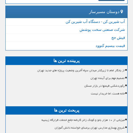
دوستان مسیرساز
آب شیرین کن - دستگاه آب شیرین کن
شرکت صنعتی سخت پوشش
فیش حج
قیمت بیسیم کنوود
پربیننده ترین ها
از یادگار امام تا زیرگذر میدان سپاه آخرین وضعیت پروژه های جدید تهران
تصمیم مهم برای آینده تهران
رکوردشکنی قیمتها در بازار مسکن
خانه هست، اما خریدار نیست
پربحث ترین ها
میزبانی از ۱۰ هزار بانو و کودک زائر کارنامه جامع خدمات قرارگاه زینبیه
شروع بهسازی مدارس تهران برمبنای خواسته دانش آموزان