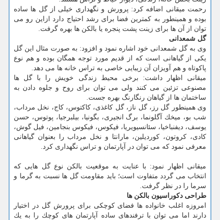
رحمت میقانی اضافه كرد: پرورش و نگهداری خیلی از گل ها ساده
بوده و همینطور به كمترین فضا برای رشد احتیاج دارد ازاین رو می
توان از آن ها برای زینت پشت پنجره یا بالكن ها بهره گرفت.
گل شمعدانی
وی به گل شمعدانی خود اشاره نمود و افزود: به صورت مثال این گل
یكی از گیاهانی است كه از قدیم مورد توجه همگان بوده و هم نوع
پاكوتاه و هم آویزان آن زیبایی خاصی به تراس خانه ها می دهد.
میقانی اظهار داشت: برخی محیط زندگی خویش را با گل ها
مصنوعی تزئین می كنند ولی می توان برای روح و جلوه دادن به
ساختمان ها از گیاهان رنگارنگ بهره جست.
وی همینطور گل رز، گل ناز، گل كاغذی، كاكتوس، كاج، نخل مرداب،
شب بو، میخك آگلونما، برگ انجیری، بگونیا، بیلبرجیا، پوتوس، حسن
یوسف، دیفنباخیا، سئانسیویریا، فیكوس، فیكوس بنجامین، فیل گوش،
كادی، كروتون، كوردیلین، مارانتا و نخل مرداب را بعنوان گیاهانی
معرفی نمود كه می توان در آپارتمان و تراس نگهداری كرد.
میقانی اظهار نمود: با عنایت به موقعیت بالكن نوع گل هایی كه
انتخاب می گردد متفاوت است؛ باید مقاومت گل ها نسبت به گرما و
سرما را در نظر گرفت.
طراحی دكوراسیون بالكن ها
امروزه اغلب خانواده ها فضای كوچكی برای پرورش گل در اختیار
دارند اما می توان با ترفندهای ساده آپارتمان های كوچك را به یك