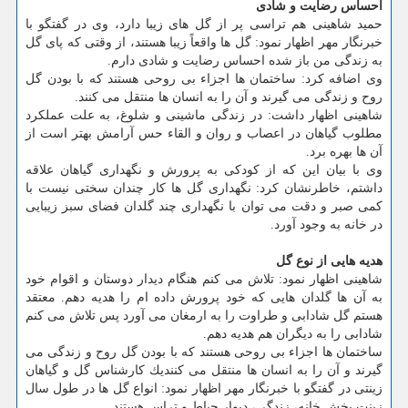
احساس رضایت و شادی
حمید شاهینی هم تراسی پر از گل های زیبا دارد، وی در گفتگو با
خبرنگار مهر اظهار نمود: گل ها واقعاً زیبا هستند، از وقتی كه پای گل
به زندگی من باز شده احساس رضایت و شادی دارم.
وی اضافه كرد: ساختمان ها اجزاء بی روحی هستند كه با بودن گل
روح و زندگی می گیرند و آن را به انسان ها منتقل می كنند.
شاهینی اظهار داشت: در زندگی ماشینی و شلوغ، به علت عملكرد
مطلوب گیاهان در اعصاب و روان و القاء حس آرامش بهتر است از
آن ها بهره برد.
وی با بیان این كه از كودكی به پرورش و نگهداری گیاهان علاقه
داشتم، خاطرنشان كرد: نگهداری گل ها كار چندان سختی نیست با
كمی صبر و دقت می توان با نگهداری چند گلدان فضای سبز زیبایی
در خانه به وجود آورد.
هدیه هایی از نوع گل
شاهینی اظهار نمود: تلاش می كنم هنگام دیدار دوستان و اقوام خود
به آن ها گلدان هایی كه خود پرورش داده ام را هدیه دهم. معتقد
هستم گل شادابی و طراوت را به ارمغان می آورد پس تلاش می كنم
شادابی را به دیگران هم هدیه دهم.
ساختمان ها اجزاء بی روحی هستند كه با بودن گل روح و زندگی می
گیرند و آن را به انسان ها منتقل می كنندیك كارشناس گل و گیاهان
زینتی در گفتگو با خبرنگار مهر اظهار نمود: انواع گل ها در طول سال
زینت بخش خانه، زندگی، دیوار حیاط و تراس هستند.