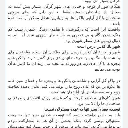
گرگان بسیار می بینیم.
هنگام عبور از كوچه و خیابان های شهر گرگان بسیار پیش آمده كه
مقابل یك ساختمان بایستید فقط به این دلیل كه نمای بیرونی
ساختمان با گل آرایی بالكن ها، به زیباترین شكل ممكن آراسته شده
باشد.
واقعیت این است كه درگیرشدن با هیاهوی زندگی شهری سبب كم
رنگ شدن نگاه و بی توجهی به جاذبه های شهری شده اما باید به
دنبال زیبایی های منظر شهری بود.
شهر یك كلاس درس است
شهر و اجزاء آن كلاس درسی برای ساكنان آن است، ساختمان های
بنا شده با سنگ و بتن حرف های زیادی برای گفتن دارند؛ بالكن ها و
پنجره ها با گل های زیبا هر روز به ما لبخند می زنند اما ما كمتر به آن
توجه می نماییم.
در واقع گل آرایی و شادمانی بالكن ها و پنجره ها و فضای سبز خانه
ها علاوه بر این كه غذای روح ما را تولید می كنند، نشان دهنده لطافت
روح و سلیقه صاحبان آن آپارتمان هم است.
همین كارهای به ظاهر كوچك و كم هزینه ارزش اقتصادی و موقعیتی
ساختمان ها را بالا می برد.
توسعه فضای سبز تنها به عهده مسئولان نیست
باید به خاطر داشته باشیم كه توسعه فضای سبز تنها به همت
مسئولان برنمی گردد بلكه بخشی از آن هم به مشاركت مردم
مربوط می گردد. البته نباید فراموش كرد جلب مشاركت شهروندان