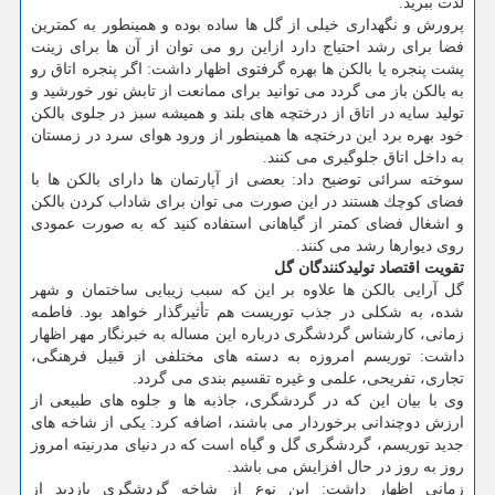
لذت ببرید.
پرورش و نگهداری خیلی از گل ها ساده بوده و همینطور به كمترین
فضا برای رشد احتیاج دارد ازاین رو می توان از آن ها برای زینت
پشت پنجره یا بالكن ها بهره گرفتوی اظهار داشت: اگر پنجره اتاق رو
به بالكن باز می گردد می توانید برای ممانعت از تابش نور خورشید و
تولید سایه در اتاق از درختچه های بلند و همیشه سبز در جلوی بالكن
خود بهره برد این درختچه ها همینطور از ورود هوای سرد در زمستان
به داخل اتاق جلوگیری می كنند.
سوخته سرائی توضیح داد: بعضی از آپارتمان ها دارای بالكن ها با
فضای كوچك هستند در این صورت می توان برای شاداب كردن بالكن
و اشغال فضای كمتر از گیاهانی استفاده كنید كه به صورت عمودی
روی دیوارها رشد می كنند.
تقویت اقتصاد تولیدكنندگان گل
گل آرایی بالكن ها علاوه بر این كه سبب زیبایی ساختمان و شهر
شده، به شكلی در جذب توریست هم تأثیرگذار خواهد بود. فاطمه
زمانی، كارشناس گردشگری درباره این مساله به خبرنگار مهر اظهار
داشت: توریسم امروزه به دسته های مختلفی از قبیل فرهنگی،
تجاری، تفریحی، علمی و غیره تقسیم بندی می گردد.
وی با بیان این كه در گردشگری، جاذبه ها و جلوه های طبیعی از
ارزش دوچندانی برخوردار می باشند، اضافه كرد: یكی از شاخه های
جدید توریسم، گردشگری گل و گیاه است كه در دنیای مدرنیته امروز
روز به روز در حال افزایش می باشد.
زمانی اظهار داشت: این نوع از شاخه گردشگری بازدید از