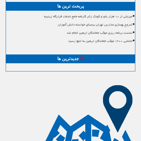
پربحث ترین ها
میزبانی از ۱۰ هزار بانو و کودک زائر کارنامه جامع خدمات قرارگاه زینبیه
شروع بهسازی مدارس تهران برمبنای خواسته دانش آموزان
نشست برنامه ریزی موکب جاماندگان اربعین انجام شد
جانمایی ۱۲۰۰ موکب جاماندگان اربعین به انتها رسید
جدیدترین ها