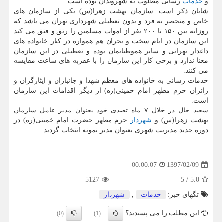
و
خدمات
رسانی مطلوب به شهروندان بوده است.
شایان ذكر است: سازمان بهشت زهرا(س) یكی از سازمان های
خاص و منحصر به فرد و بدون تعطیلی شهرداری تهران می باشد كه
روزانه بین ۱۵۰ تا ۲۰۰ نفر از اموات مسلمین را رتق و فتق می كند
این سازمان در ایام سخت و بحران هم همواره در كنار خانواده های
داغدار تهرانی و سایر هموطنانمان بوده و تعطیلی در این سازمان
معنا ندارد و برخی كار این سازمان را با عقربه های ساعت مقایسه
می كنند.
خدمات رسانی به خانواده های معظم شهدا و جانبازان و ایثارگران و
زائران حرم مطهر امام خمینی(ره) از دیگر اقدامات این سازمان
است.
سعید خال در خلال ۷ ماه تصدی خود بعنوان مدیر عامل سازمان
بهشت زهرا(س) و
شهردار
حرم مطهر حضرت امام خمینی(ره) در
دوره جدید مدیریت شهری بعنوان مدیر نمونه انتخاب گردید.
1397/02/09
00:00:07
5127
5
/
5.0
تگهای خبر:
خدمات
,
شهردار
این مطلب را می پسندید؟
(0)
(1)