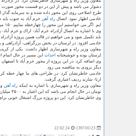
معاون وزیر راه و شهرسازی خاطرنشان كرد: در آزادراه 
دشوار می باشد و پیش از این در دو قسمت محور صورت گ
طرح اصلاحی روی این محور داده شده و به سرمایه گذار اب
خادمی اظهار نمود: اتصال
راه آهن
خرم آباد به جنوب باید 
ایم. اگر می خواستیم این محور را چهارخطه نماییم ۱۵۰ میلیارد تومان باید هزینه نماییم تا
وی با اشاره به اتصال آزادراه خرم آباد- اراك و خرم آباد- 
باید تكمیل شود و می خواهیم در قالب همین پروژه آزادراه خ
خادمی افزود: در لرستان در بخش بزرگراهی، آزادراهی و ر
معاون وزیر راه و شهرسازی اظهار داشت: یكی از كرید
لرستان بوده و خوشبختانه
احداث
این مسیر در حال اتمام 
دیگر بزودی به مناقصه می رود.
خادمی خاطرنشان كرد: در طراحی های ما چهار خطه كردن 
ازنا- شازند ردیف اعتباری گرفت.
معاون وزیر راه و شهرسازی با اشاره به اینكه
راه آهن
تومان در حال انجام می باشد كه این اعتبار به ۳۵۰۰ میلیارد تومان هم می رسد.
وی خاطرنشان كرد: این دو پروژه بزرگ اشتغال خوبی برای 
1397/01/23
22:02:24