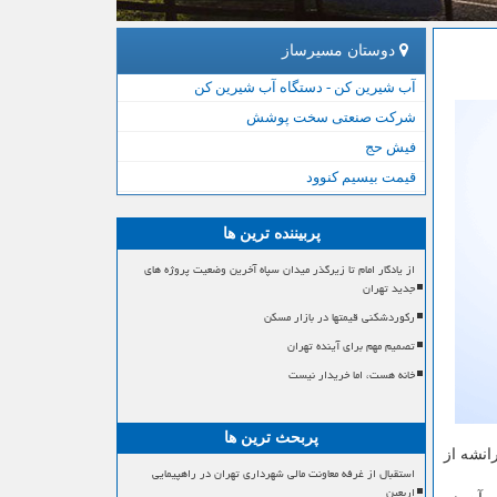
دوستان مسیرساز
آب شیرین کن - دستگاه آب شیرین کن
شرکت صنعتی سخت پوشش
فیش حج
قیمت بیسیم کنوود
پربیننده ترین ها
از یادگار امام تا زیرگذر میدان سپاه آخرین وضعیت پروژه های
جدید تهران
رکوردشکنی قیمتها در بازار مسکن
تصمیم مهم برای آینده تهران
خانه هست، اما خریدار نیست
پربحث ترین ها
انشه از
استقبال از غرفه معاونت مالی شهرداری تهران در راهپیمایی
اربعین