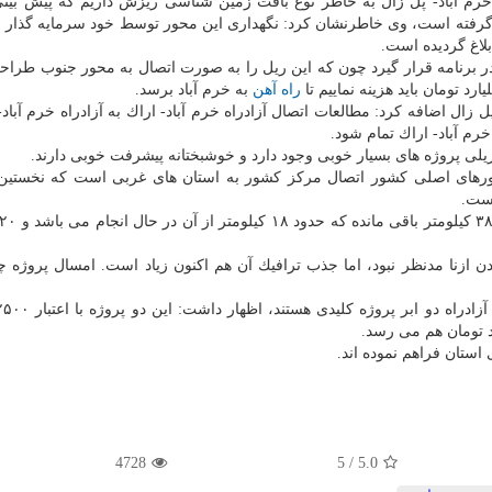
خرم آباد- پل زال به خاطر نوع بافت زمین شناسی ریزش داریم كه پیش بین
رفته است، وی خاطرنشان كرد: نگهداری این محور توسط خود سرمایه گذار 
لاغ گردیده است.
در برنامه قرار گیرد چون كه این ریل را به صورت اتصال به محور جنوب طراح
راه آهن
به خرم آباد برسد.
پل زال اضافه كرد: مطالعات اتصال آزادراه خرم آباد- اراك به آزادراه خرم آباد-
رم آباد- اراك تمام شود.
یلی پروژه های بسیار خوبی وجود دارد و خوشبختانه پیشرفت خوبی دارند.
ورهای اصلی كشور اتصال مركز كشور به استان های غربی است كه نخستین 
است.
ازنا مدنظر نبود، اما جذب ترافیك آن هم اكنون زیاد است. امسال پروژه 
استان فراهم نموده اند.
4728
5
/
5.0