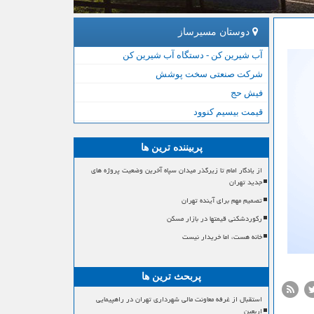
دوستان مسیرساز
آب شیرین کن - دستگاه آب شیرین کن
شرکت صنعتی سخت پوشش
فیش حج
قیمت بیسیم کنوود
پربیننده ترین ها
از یادگار امام تا زیرگذر میدان سپاه آخرین وضعیت پروژه های
جدید تهران
تصمیم مهم برای آینده تهران
رکوردشکنی قیمتها در بازار مسکن
خانه هست، اما خریدار نیست
پربحث ترین ها
استقبال از غرفه معاونت مالی شهرداری تهران در راهپیمایی
اربعین