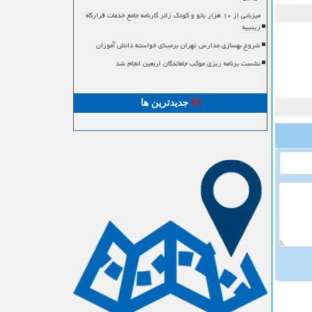
میزبانی از ۱۰ هزار بانو و کودک زائر کارنامه جامع خدمات قرارگاه
زینبیه
شروع بهسازی مدارس تهران برمبنای خواسته دانش آموزان
نشست برنامه ریزی موکب جاماندگان اربعین انجام شد
جدیدترین ها