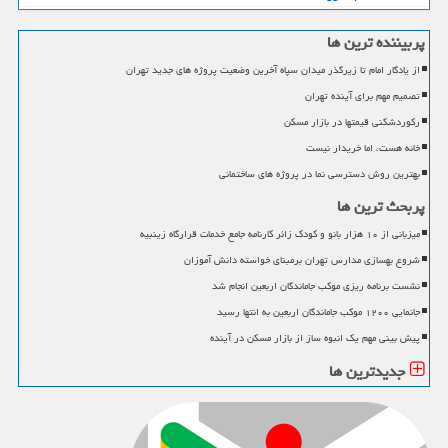
پربیننده ترین ها
از یادگار امام تا زیرگذر میدان سپاه آخرین وضعیت پروژه های جدید تهران
تصمیم مهم برای آینده تهران
رکوردشکنی قیمتها در بازار مسکن
خانه هست، اما خریدار نیست
بهترین روش دسترسی نما در پروژه های ساختمانی
پربحث ترین ها
میزبانی از ۱۰ هزار بانو و کودک زائر کارنامه جامع خدمات قرارگاه زینبیه
شروع بهسازی مدارس تهران برمبنای خواسته دانش آموزان
نشست برنامه ریزی موکب جاماندگان اربعین انجام شد
جانمایی ۱۲۰۰ موکب جاماندگان اربعین به انتها رسید
پیش بینی مهم یک انبوه ساز از بازار مسکن در آینده
جدیدترین ها