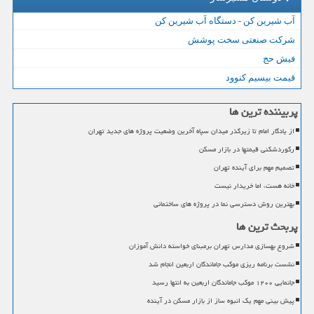
آب شیرین کن - دستگاه آب شیرین کن
شرکت صنعتی سخت پوشش
فیش حج
قیمت بیسیم کنوود
پربیننده ترین ها
از یادگار امام تا زیرگذر میدان سپاه آخرین وضعیت پروژه های جدید تهران
رکوردشکنی قیمتها در بازار مسکن
تصمیم مهم برای آینده تهران
خانه هست، اما خریدار نیست
بهترین روش دسترسی نما در پروژه های ساختمانی
پربحث ترین ها
شروع بهسازی مدارس تهران برمبنای خواسته دانش آموزان
نشست برنامه ریزی موکب جاماندگان اربعین انجام شد
جانمایی ۱۲۰۰ موکب جاماندگان اربعین به انتها رسید
پیش بینی مهم یک انبوه ساز از بازار مسکن در آینده