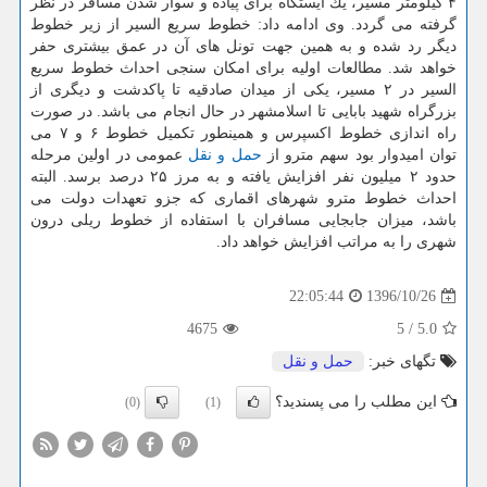
۴ كیلومتر مسیر، یك ایستگاه برای پیاده و سوار شدن مسافر در نظر
گرفته می گردد. وی ادامه داد: خطوط سریع السیر از زیر خطوط
دیگر رد شده و به همین جهت تونل های آن در عمق بیشتری حفر
خواهد شد. مطالعات اولیه برای امكان سنجی احداث خطوط سریع
السیر در ۲ مسیر، یكی از میدان صادقیه تا پاكدشت و دیگری از
بزرگراه شهید بابایی تا اسلامشهر در حال انجام می باشد. در صورت
راه اندازی خطوط اكسپرس و همینطور تكمیل خطوط ۶ و ۷ می
توان امیدوار بود سهم مترو از
حمل و نقل
عمومی در اولین مرحله
حدود ۲ میلیون نفر افزایش یافته و به مرز ۲۵ درصد برسد. البته
احداث خطوط مترو شهرهای اقماری كه جزو تعهدات دولت می
باشد، میزان جابجایی مسافران با استفاده از خطوط ریلی درون
شهری را به مراتب افزایش خواهد داد.
1396/10/26
22:05:44
4675
5
/
5.0
تگهای خبر:
حمل و نقل
این مطلب را می پسندید؟
(0)
(1)