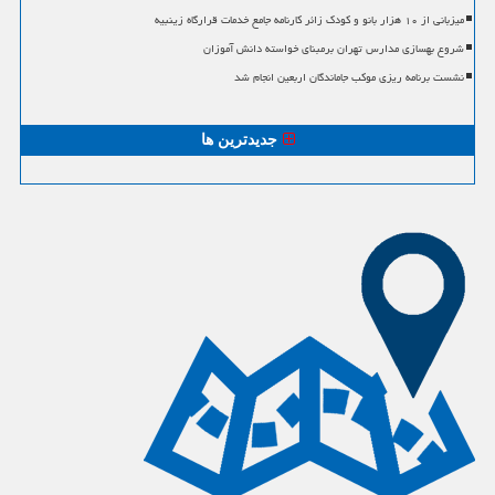
میزبانی از ۱۰ هزار بانو و کودک زائر کارنامه جامع خدمات قرارگاه زینبیه
شروع بهسازی مدارس تهران برمبنای خواسته دانش آموزان
نشست برنامه ریزی موکب جاماندگان اربعین انجام شد
جدیدترین ها