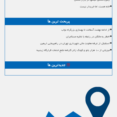
خانه هست، اما خریدار نیست
پربحث ترین ها
از ادامه نهضت آسفالت تا بهسازی بزرگراه نواب
اخطار به مالکان در رابطه با تخلیه مستأجران
استقبال از غرفه معاونت مالی شهرداری تهران در راهپیمایی اربعین
میزبانی از ۱۰ هزار بانو و کودک زائر کارنامه جامع خدمات قرارگاه زینبیه
جدیدترین ها