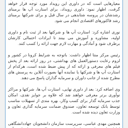
معیارهایی است که در داوری این رویداد مورد توجه قرار خواهد
گرفت، اظهار نمود: داوری رویداد، برای استارت آپ ها برمبنای
رشدشان در پروسه شتابدهی در سال قبل و برای شرکتها برمبنای
رشد فاکتورهای اقتصادی انجام می شود.
نوری اشاره کرد: استارت آپ ها و شرکتها بعد از ثبت نام و داوری
اولیه، مشاوره و آموزش می بینند تا ایرادات احتمالی کارشان
برطرف شود و آمادگی و مهارت لازم جهت ارائه را کسب کنند.
رئیس مرکز منتا اظهار داشت: باتوجه به شرایط کرونا در کشور و
لزوم رعایت دستورالعمل های بهداشتی، در روز ارائه بعد از پخش
فیلم های معرفی و ارائه که از پیش ضبط شده است، هرکدام از
استارت آپ ها و شرکتها یا نماینده آنها بصورت آنلاین به پرسش های
مطرح شده از جانب داوران و سرمایه گذاران پاسخ می دهند.
وی اضافه کرد: بعد از داوری نهایی، استارت آپ ها، شرکتها و مراکز
نوآوری برتر معرفی خواهند شد که علاوه بر جوایز نقدی، امکان
جذب سرمایه گذار برای کسب وکار، بهره مندی از تسهیلات مناسب
توسط بانک توسعه تعاون، صندوق ضمانت سرمایه گذاری تعاون و
وزارت تعاون دیده شده است.
همچنین مهدی عباسی، سرپرست سازمان دانشجویان جهاددانشگاهی