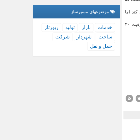
موضوعهای مسیرساز
کند اما
وی درباره مینی پالایشگاه پلدختر با ظرفیت پنج هزار بشکه نفت، اظهار نمود: فاز اول آن دهه فجر ۹۹ به بهره برداری رسید و باید تا ظرفیت ۳۰
خدمات
بازار
تولید
رپورتاژ
ساخت
شهردار
شركت
حمل و نقل