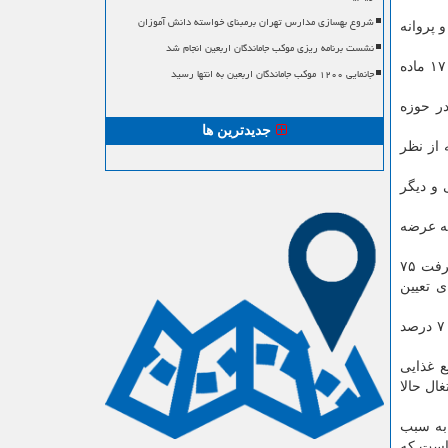
شروع بهسازی مدارس تهران برمبنای خواسته دانش آموزان
ده معدنی شناسایی شده و پروانه
نشست برنامه ریزی موکب جاماندگان اربعین انجام شد
شیخ مرادی با اشاره به وجود ۱۷۰ معدن در لرستان، بیان کرد: استخراج واقعی معادن استان در ۹ ماهه سال قبل ۴ میلیون و ۴۵۳ تن با ۱۷ ماده
جانمایی ۱۲۰۰ موکب جاماندگان اربعین به انتها رسید
ست، عنوان کرد: ۵۳ هزار و ۲۹۲ واحد صنفی در حوزه
جدیدترین ها
 هزار تن در سال ۹۶ به ۱۷۸ هزار تن در ۹ ماهه ۹۹ رسید که از نظر
و دیگر
مهارت دارند و ۱۳ هزار نفر برای بیمه عرضه
صمت هم اشاره نمود و اضافه کرد: فولاد و ذوب آهن با ظرفیت ۱.۲ میلیون تن، پیشرفت ۷۵
د برای تعیین
شیخ مرادی اشاره کرد: داروسازی بایر افلاک در دو فاز دامی و انسانی با تولید ۵۰۰ قلم دارو از دیگر طرح های مهم استان است که ۷۰ درصد
ع غذایی
ن با یک هزار نفر اشتغال حالا
به سبب
قه لاستیک در حال اجراست که