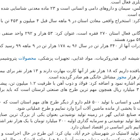
وی افزود: عمده تولیدات صنایع لرستان پلی اتیلین، فروسیلس، سیمان و داروهای دامی و انسانی است و ۲۳ ما
معاون صمت لرستان با اعلان اینکه تعداد کارت های بازرگانی فعال استان ۲۷۰ فقره ا
وی افزود: ۵۵ بنگاه صادراتی در لرستان فعال است و صادرات آنها از ۳۴۰
یشه ای، هیدروکربنات، مواد غذایی، تجهیزات پزشکی،
محصولات
پتروشیمی 
معاون صمت لرستان اشاره کرد: در حوزه فرش ۲۳ هزار بافنده داریم که ۱۸ هزار نفر از آنها کارت 
مجوز
مشاغل خانگی هم صادر گردیده است.
درصد و ۱۸۶ میلیون دلار سرمایه گذاری و با تسهیلات ۳۰۰ میلیارد ریال همچون مهم ترین طرح های صنعتی لرستان است که بای
ا بخشی از مانده ماشین آلات آنرا وارد نماییم و طرح عملیاتی شود.
نایع غذایی گهر در زمینه تولید نوشیدنی بعنوان یکی از بزرگ ترین صنای
خاورمیانه با بیشتر از ۲۵۰ لیتر آب، افزود: این طرح با ۱۸ خط تولید نوشیدنی و سرمایه گذاری اولیه ۳۰۰ میلیارد توما
یم تاثیر اساسی در اقتصاد استان دارد.
د لاستیک در شهرستان خرم آباد، بیان کرد: این طرح در حال اجراست و 
محدودیت های تحریمی، اصل طرح با تولید ۵۰ هزار حلقه لاستیک مسکوت مانده و تولید محدود آن با ۶۰۰ هزار حل