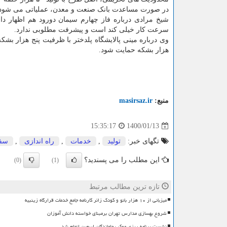
در صورت مساعدت بانک صنعت و معدن، عملیاتی می شود.
شیخ مرادی درباره فاز چهارم سیمان دورود هم اظهار دا
سرعت کار خیلی کند است و پیشرفت مطلوبی ندارد.
هزار بشکه حمایت شود.
منبع:
masirsaz.ir
1400/01/13
15:35:17
تگهای خبر:
تولید
,
خدمات
,
راه اندازی
,
سف
این مطلب را می پسندید؟
(0)
(1)
تازه ترین مطالب مرتبط
میزبانی از ۱۰ هزار بانو و کودک زائر کارنامه جامع خدمات قرارگاه زینبیه
شروع بهسازی مدارس تهران برمبنای خواسته دانش آموزان
نشست برنامه ریزی موکب جاماندگان اربعین انجام شد