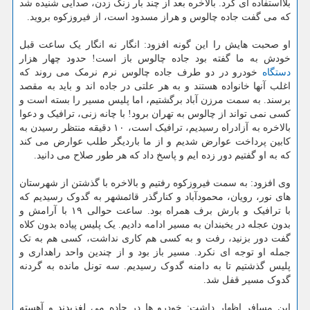
بلااستفاده ای کرد. بالاخره بعد از چند بار زنگ زدن، صدایی شنیده شد
که می گفت جاده چالوس و هراز مسدود است، از فیروزکوه بروید.
او صحبت هایش را این گونه افزود: انگار نه انگار یک ساعت قبل
خودش به ما گفته بود جاده چالوس باز است! حدود چهار هزار
دستگاه
خودرو در دو طرف جاده چالوس نرم نرمک می روند که
اغلب آنها خانواده هستند و به هر علتی در جاده اند و باید به مقصد
برسند. به سمت مرزن آباد برگشتیم، اما پلیس مسیر را بسته است و
کسی نمی تواند از چالوس به تهران برود! با چانه زنی، ترافیک و دعوا
بالاخره به آزادراه رسیدیم، ترافیک است، ۱۰ دقیقه منتظر رسیدن به
کابین پرداخت عوارض شدیم و از ما باردیگر طلب عوارض می کند
که به او گفتیم دور زده ایم و پاسخ داد که هر طور صلاح می دانید.
وی افزود: به سمت فیروزکوه رفتیم و بالاخره با گذشتن از شهرستان
های نور، رویان، محمودآباد و کنارگذر قائمشهر به گدوک رسیدیم که
با ترافیک و بارش برف همراه بود. ساعت حوالی ۱۹ با آرامش و
بدون عجله در یخبندان به مسیر ادامه دادیم. یک پلیس پیاده بدون کلاه
گفت دور بزنید، رفت و به کسی هم کاری نداشت، کسی هم به تک
جمله او توجه ای نکرد. مسیر باز بود و از چندین واحد راهداری و
پلیس گذشتیم تا به دامنه گدوک رسیدیم. سه تونل مانده به گردنه
گدوک مسیر قفل شد.
این مسافر اظهار داشت: خودرو ها در جاده می لغزیدند و آهسته