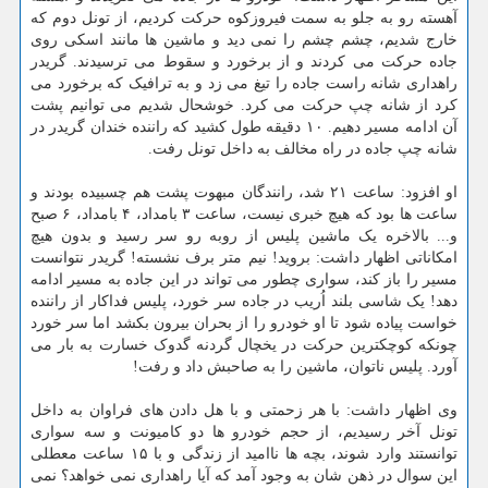
آهسته رو به جلو به سمت فیروزکوه حرکت کردیم، از تونل دوم که
خارج شدیم، چشم چشم را نمی دید و ماشین ها مانند اسکی روی
جاده حرکت می کردند و از برخورد و سقوط می ترسیدند. گریدر
راهداری شانه راست جاده را تیغ می زد و به ترافیک که برخورد می
کرد از شانه چپ حرکت می کرد. خوشحال شدیم می توانیم پشت
آن ادامه مسیر دهیم. ۱۰ دقیقه طول کشید که راننده خندان گریدر در
شانه چپ جاده در راه مخالف به داخل تونل رفت.
او افزود: ساعت ۲۱ شد، رانندگان مبهوت پشت هم چسبیده بودند و
ساعت ها بود که هیچ خبری نیست، ساعت ۳ بامداد، ۴ بامداد، ۶ صبح
و... بالاخره یک ماشین پلیس از روبه رو سر رسید و بدون هیچ
امکاناتی اظهار داشت: بروید! نیم متر برف نشسته! گریدر نتوانست
مسیر را باز کند، سواری چطور می تواند در این جاده به مسیر ادامه
دهد! یک شاسی بلند اُریب در جاده سر خورد، پلیس فداکار از راننده
خواست پیاده شود تا او خودرو را از بحران بیرون بکشد اما سر خورد
چونکه کوچکترین حرکت در یخچال گردنه گدوک خسارت به بار می
آورد. پلیس ناتوان، ماشین را به صاحبش داد و رفت!
وی اظهار داشت: با هر زحمتی و با هل دادن های فراوان به داخل
تونل آخر رسیدیم، از حجم خودرو ها دو کامیونت و سه سواری
توانستند وارد شوند، بچه ها ناامید از زندگی و با ۱۵ ساعت معطلی
این سوال در ذهن شان به وجود آمد که آیا راهداری نمی خواهد؟ نمی