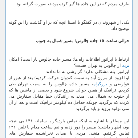
طرف مردم که در این جاده ها گیر کرده بودند، صورت گرفته بود.
یکی از شهروندان در گفتگو با ایسنا آنچه که بر او گذشت را این گونه
توضیح داد:
حوالی ساعت ۱۵ جاده چالوس؛ مسیر شمال به جنوب
ارتباط با اپراتور اطلاعات راه ها: مسیر جاده چالوس باز است؟ امکان
تردد
از چالوس به تهران هست؟
اپراتور: بله مشکلی ندارد! گزارشی به ما ندادند!
او افزود: از مرزن آباد به سمت کندوان حرکت کردیم؛ بعد از عبور از
عوارضی و
بزرگراه
، مسیر جاده چالوس را به سمت تهران طی
کردیم. ترافیک از همین حوالی شروع شود و بعضی از ماشین ها که
از جنوب به شمال می آمدند به رانندگان خط مقابل سفارش می
کردند که برگردید چونکه حداقل ده کیلومتر ترافیک است و بعد از آن
نمی توانید بروید و باید برگردید.
این مسافر با اشاره به اینکه تماس باردیگر با سامانه ۱۴۱ بی نتیجه
بود، اظهار داشت: مسیر را دور زدیم و نیم ساعت مدام با تلفن ۱۴۱
تماس گرفتیم. منشی مردی با صدای نخراشیده سفارش های