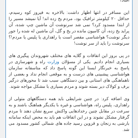
افتاد؟
این مسافر در انتها اظهار داشت: بالاخره به فیروز کوه رسیدم،
حداقل ۲۰ کیلومتر ترافیک بود، مردم یخ زده اند! آیا نمیشد مسیر را
از ابتدا مسدود کرد؟ نمی شد سرنوشت آن ماشین چپ شده، آن
پراید یخ زده، آن کامیون مانده در یخ و گل، آن ماشین له شده را جور
دیگر نوشت؟ هواشناسی مقصر است یا راهداری یا پلیس یا مردم!؟
سرنوشت را باید از سر نوشت!
در پی بروز این اتفاقات و گلایه های مختلف شهروندان پیگیری های
بسیاری انجام دادیم. یکی از مسؤلان
وزارت
راه و شهرسازی در
پاسخ به خبرنگار ایسنا این گونه پاسخ داد که متاسفانه سازمان
هواشناسی پیشبینی های درست و به موقعی انجام نداد و بعضی از
ناهماهنگی های استانی و بین دستگاهی سبب شد تا محورهای درگیر
برف و کولاک دیر بسته شوند و مردم بسیاری با مشکل مواجه شوند.
وی اضافه کرد: در چنین شرایطی باید همه دستگاههای متولی از
راهداری، پلیس راه، هواشناسی و غیره با یکدیگر هماهنگ باشند و به
سرعت در مقابل چنین رخدادهایی واکنش سریع نشان دهند تا مردم
گرفتار مشکل نشوند و در این اتفاقات هم باید به محض اینکه سامانه
بارشی به زنجان و قزوین رسید جاده های شمالی کشور مسدود می
شد.