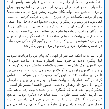
داند؟ عمدی است؟ از راه رسانه ها مشکل عنوان شد، پاسخ دادند:
جاده باز است و تردد در آن جریان دارد! جریانی از طوفان، یخ، بوران
و برف، ماشین نمی تواند تکان بخورد، زنجیر چرخ هم بی معناست!
پس از توقفی یکساعته برای خروج از بحران حرکت کردیم اما مسیر
قفل بود. دور زدیم و باردیگر وارد تونل شدیم! دمای داخل تونل منفی
۸ درجه بود، گوشه ای را انتخاب کردیم. به خیلی از مسؤلان، وزرا،
نمایندگان مجلس، رسانه ها پیام دادم. ساعت حوالی۳ صبح است، در
فاصله ارسال پیامک ها حوالی ساعت ۶ یک امدادگر پیاده از ته تونل
سر رسید! شیشه را پایین کشیدم تا به او بگویم اگر کمکی می خواهد
در خدمتم، تشکری کرد و رفت و در برف و بوران گم شد!
او با اشاره به اینکه چند نفر از آنهایی که پیام من را دریافت نمودند،
قول پیگیری دادند اما خبری نشد، اظهار داشت: در ساعت حدود ۱۱
یک کامیون نمک پاش سر رسید و بلافاصه پشتش حرکت کردم! در
راه چند کامیون راهداری و آمبولانس دیده می شد، به هر زحمتی بود
تا حوالی ساعت ۱۲ به فیروزکوه رسیدم! مدیر شبکه سه تماس
گرفت و گفت نماز بامداد پیامک شما را دیدم و برای وزیر راه ارسال
کردم اما پاسخ داد راهداران دیشب حضور داشتند! مسیر باز است...
تشکر کردم. بچه هایم که گفتگوی ما را شنیدند بهت زده به هم نگاه
می کردند! گفتم مسیر طولانی است شاید جای دیگری بودند! اما هیچ
کس نبود و اگر باک بنزین ما پر نبود، پتو و خوراکی نداشتیم، صبر و
تحمل نمی کردیم و داخل تونل پناهگاه نمی گرفتیم، چه اتفاقی می