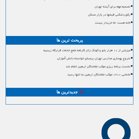
تصمیم مهم برای آینده تهران
رکوردشکنی قیمتها در بازار مسکن
خانه هست، اما خریدار نیست
پربحث ترین ها
میزبانی از ۱۰ هزار بانو و کودک زائر کارنامه جامع خدمات قرارگاه زینبیه
شروع بهسازی مدارس تهران برمبنای خواسته دانش آموزان
نشست برنامه ریزی موکب جاماندگان اربعین انجام شد
جانمایی ۱۲۰۰ موکب جاماندگان اربعین به انتها رسید
جدیدترین ها