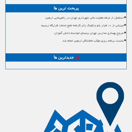
پربحث ترین ها
استقبال از غرفه معاونت مالی شهرداری تهران در راهپیمایی اربعین
میزبانی از ۱۰ هزار بانو و کودک زائر کارنامه جامع خدمات قرارگاه زینبیه
شروع بهسازی مدارس تهران برمبنای خواسته دانش آموزان
نشست برنامه ریزی موکب جاماندگان اربعین انجام شد
جدیدترین ها