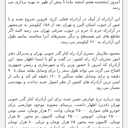
امروز (پنجشنبه هفتم اسفند ماه) تا پیش از ظهر به بهره برداری می
رسد.
این آزادراه از آبیک در آزادراه فعلی کرج- قزوین شروع شده و با
عبور از جنوب استان البرز و تهران بعد از ۱۵۸ کیلومتر به چرمشهر
در آزادراه حرم تا حرم در جنوب شرقی تهران می رسد البته اگر
تقاطع های غیر همسطح و دیگر مسیرهای آنرا محاسبه نماییم طول
این آزادراه به ۲۲۰ کیلومتر می رسد.
محمود ملازینل -مجری آزاد راه کنار گذر جنوبی تهران و مدیرکل دفتر
امور مجریان آزاد راه کشور- در گفت و گو با ایسنا اظهار نمود: این
آزادراه که امروز با حضور وزیر راه و شهرسازی و رئیس جمهوری
افتتاح می گردد می تواند طول
سفر
را برای وسایل نقلیه سبک تا ۹۰
دقیقه و برای وسایل نقلیه سنگین تا ۱۲۰ دقیقه کم کند و یکی از
ایمن ترین آزادراه های کشور از نظر اصول جدید
ساخت
و مهندسی
بشمار می رود.
وی درباره نرخ عوارض تعیین شده برای این آزادراه کنار گذر جنوبی
تهران (غدیر) اظهار داشت: برمبنای مصوبه موجود عوارضی برای
خودرو های سواری ۲۵۰۰۰ تومان، وانت ۳۰ هزار تومان، مینی بوس
۲۵۰۰۰ تومان، اتوبوس ۳۵۰۰۰ تومان، کامیون دو محور ۵۰ هزار
تومان، کامیون سه محور ۶۵ هزار تومان و تریلی ۸۰ هزار تومان
تعیین شده است که در ابتدای راه اندازی به صورت دستی و غیر