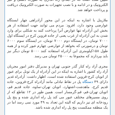
الکترونیک و در ادامه و با نصب تجهیزات به صورت الکترونیک دریافت
و پرداخت خواهد شد.
ملازینل با اشاره به اینکه در این محور آزادراهی چهار ایستگاه
عوارضی وجود دارد، افزود: مردم می توانند جهت استفاده از هر
بخش این آزادراه تنها عوارض آنرا پرداخت کنند به شکلی برای وارد
شدن به این آزادراه از غرب یعنی از جاده قزوین کرج در ایستگاه اول
۷۰۰۰ تومان، در ایستگاه دوم ۷۰۰۰ تومان، در ایستگاه سوم ۶۰۰۰
تومان و درصورتی که بخواهد از عوارضی چهارم عبور کرده و از همه
طول ۱۵۸کیلومتری این آزادراه استفاده کنند ۵۰۰۰ تومان دیگر نیز
باید بپردازند که مجموعا به ۲۵۰۰۰ تومان می رسد.
مجری آزاد راه کنار گذر جنوبی تهران و مدیرکل دفتر امور مجریان
آزاد راه کشور با اشاره به اینکه در این آزادراه از یک تونل برای عبور
از اتوبان کرج-قزوین استفاده شده است، اظهار داشت: آزادراه غدیر
دارای ۴۹
دستگاه
پل در نقاط تبادلی مانند آزادراه کرج-قزوین، جاده
قدیم کرج، ماهدشت-اشتهارد، اتوبان تهران-ساوه، جاده قدیم قم،
اتوبان تهران-قم، قم-گرمسار است. همین طور در ۱۲ تقاطع که از
روی مسیرهای مختلف عبور می کند پل راه اندازی شده و پنج پل
رودخانه ای نیز داریم که البته این تعداد به ۴۹ مورد نمی رسد اما در
یک منطقه ممکنست پنج پل راه اندازی شده باشد.