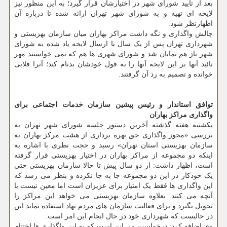
بعد از تأیید شورای شهر در اختیارشان قرار گیرد؛ به این منظور نیز
لایحه ای تهیه و به شورای شهر تهران ارائه شده تا درباره آن
اظهارنظر شود.
چالش واگذاری و نگه داشت مراکز بهاران میان سازمان بهزیستی و
شهرداری تهران پس از یک سال با ارسال لایحه یاد شده به شورای
شهر باز هم نمایان شد و شورای شهری ها هم که نمی خواستند مهر
تائید آنها بر این لایحه آنها را به قول خودشان بدنام کند؛ آنرا قلابی
خوانده و تصمیم به رد آن گرفتند.
توافق استاندار و رئیس پیشین سازمان خدمات اجتماعی برای
واگذاری مراکز بهاران
یکشنبه هفته گذشته آخرین دستور جلسه شورای شهر تهران به
بررسی «مجوز واگذاری حق بهره برداری از هشت مرکز بهاران به
سازمان بهزیستی استان تهران» رسید و حجت نظری با اشاره به
اینکه دو مجموعه از مراکز بهاران در اختیار بهزیستی قرار گرفته
است، اظهار داشت: از دو سال پیش تا حالا سازمان بهزیستی حتی
یک خودکار در این دو مجموعه جا به جا نکرده و بنظر می رسد که
این واگذاری ها فقط یک امتیاز برای عزیزان است اما معین نیست با
آنچه می کنند. بعلاوه سازمان بهزیستی می خواهد این مراکز را
تحویل بگیرد و برای فعالیت سازمان های مردم نهاد استفاده نماید این
در حالیست که شهرداری خود در حال انجام این امر است.
وی اضافه کرد: درخواست من این است که به این واگذاری ها اختتام