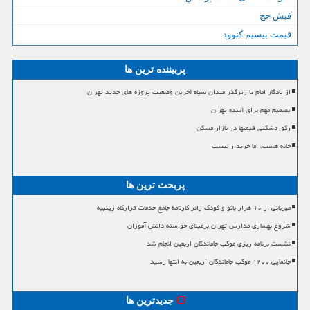
فیش حج
قیمت بیسیم کنوود
پربیننده ترین ها
از یادگار امام تا زیرگذر میدان سپاه آخرین وضعیت پروژه های جدید تهران
تصمیم مهم برای آینده تهران
رکوردشکنی قیمتها در بازار مسکن
خانه هست، اما خریدار نیست
پربحث ترین ها
میزبانی از ۱۰ هزار بانو و کودک زائر کارنامه جامع خدمات قرارگاه زینبیه
شروع بهسازی مدارس تهران برمبنای خواسته دانش آموزان
نشست برنامه ریزی موکب جاماندگان اربعین انجام شد
جانمایی ۱۲۰۰ موکب جاماندگان اربعین به انتها رسید
جدیدترین ها