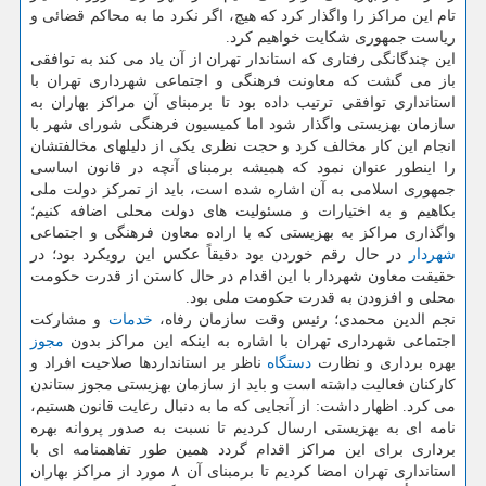
تام این مراکز را واگذار کرد که هیچ، اگر نکرد ما به محاکم قضائی و
ریاست جمهوری شکایت خواهیم کرد.
این چندگانگی رفتاری که استاندار تهران از آن یاد می کند به توافقی
باز می گشت که معاونت فرهنگی و اجتماعی شهرداری تهران با
استانداری توافقی ترتیب داده بود تا برمبنای آن مراکز بهاران به
سازمان بهزیستی واگذار شود اما کمیسیون فرهنگی شورای شهر با
انجام این کار مخالف کرد و حجت نظری یکی از دلیلهای مخالفتشان
را اینطور عنوان نمود که همیشه برمبنای آنچه در قانون اساسی
جمهوری اسلامی به آن اشاره شده است، باید از تمرکز دولت ملی
بکاهیم و به اختیارات و مسئولیت های دولت محلی اضافه کنیم؛
واگذاری مراکز به بهزیستی که با اراده معاون فرهنگی و اجتماعی
شهردار
در حال رقم خوردن بود دقیقاً عکس این رویکرد بود؛ در
حقیقت معاون شهردار با این اقدام در حال کاستن از قدرت حکومت
محلی و افزودن به قدرت حکومت ملی بود.
نجم الدین محمدی؛ رئیس وقت سازمان رفاه،
خدمات
و مشارکت
اجتماعی شهرداری تهران با اشاره به اینکه این مراکز بدون
مجوز
بهره برداری و نظارت
دستگاه
ناظر بر استانداردها صلاحیت افراد و
کارکنان فعالیت داشته است و باید از سازمان بهزیستی مجوز ستاندن
می کرد. اظهار داشت: از آنجایی که ما به دنبال رعایت قانون هستیم،
نامه ای به بهزیستی ارسال کردیم تا نسبت به صدور پروانه بهره
برداری برای این مراکز اقدام گردد همین طور تفاهمنامه ای با
استانداری تهران امضا کردیم تا برمبنای آن ۸ مورد از مراکز بهاران