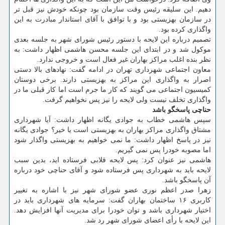
دهیم. این سلیقه رئیس وقت سازمان بود چونکه خودش نیز قبل تر
در سازمان بهزیستی بود و با توافق با آقای استاندار مبادرت به این
واگذاری کرده بود.
تصمیم درباره این لایحه با دستور رئیس شورای شهر به جلسه بعدی
موکول شد و در ابتدای این جلسه محسن هاشمی اظهار داشت: به
نظر بنده اغلب مراکز بهاران غیر فعال است و خروجی ندارد.
معاون اجتماعی شهرداری تهران در ادامه گفت: نهادهای بالا دستی
اصرار به واگذاری این مراکز به بهزیستی دارند. برخی دوستان
کمیسیون اجتماعی می گویند که کار ما جرم است اما کار قبلی ما در
واگذاری تخلف نیست ولی لایحه را نیز پس نخواهیم گرفت.
حناچی پاسخگو باشد
سپس هاشمی خطاب به جوادی یگانه اظهار داشت: آیا شهرداری
مشتاق واگذاری مراکز بهاران به بهزیستی است یا خیر؟ جوادی یگانه
نیز در پاسخ اظهار داشت: ما نمی خواهیم به بهزیستی واگذار شود
اما مصوبه خودرا پس نمی گیریم.
هاشمی نیز عنوان کرد: پس لایحه قلابی فرستاده اید، بدین سبب
لایحه باید به شهرداری پس فرستاده شود و آقای حناچی خود درباره
آن پاسخگو باشد.
زهرا صدر اعظم نوری عضو شورای شهر نیز با اشاره به تغییر
کاربری ۱۶ ساختمان بهاران گفت: سرمایه های شهرداری باید در
اختیار شهرداری باشد و توان خودرا برای مدیریت آنها افزایش دهد.
این لایحه با رأی اعضای شورای شهر رد شد.