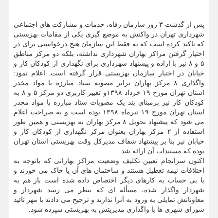
پس از گذشت ۳ روز سازمان رفاه، خدمات و مشارکت های اجتماعی
شهرداری تهران در واکنش به موضع گیری یکی از مقامات بهزیستی
که تاکید کرده است که نه فقط این سازمان هیچ درخواستی برای در
اختیار گرفتن مراکز بهاران شهرداری نداشته، بلکه دو مرکز مناطق
۵ و ۸ نیز با اراده و پیشنهاد شهرداری برای نگهداری از کودکان کار و
خیابان در اختیار سازمان بهزیستی قرار گرفته است. اعلام نمود:
واگذاری ۸ مرکز بهاران برابر مصوبه ستاد مبارزه با مواد مخدر
استان تهران مورخ ۱۹ خرداد ۱۳۹۸و تغییر کاربری دو مرکز ۵ و ۸ به
کودکان کار نیز برمبنای بند یک مصوبات ستاد مبارزه با مواد مخدر
استان تهران مورخ ۱۹ تیرماه ۱۳۹۸ بوده است و به صراحت اعلام
می شود که پیشنهاد تحویل ۸ مرکز بهاران به بهزیستی و همین طور
استفاده از ۲ مرکز بهاران بعنوان مرکز نگهداری از کودکان کار و
خیابان نیز بنا بر پیشنهاد شفاف مدیرکل وقت بهزیستی استان تهران
بوده که مستندات آن ارائه شد.
اکنون سرانجام تعیین تکلیف وضعیت مراکز بهارانی که باتوجه به
اختلافات نیمه تعطیل هستند و ساختمان های آن یا خاک می خورند و
یا بی حساب به کارهای دیگر اختصاص داده شده است باز هم به
شهردار واگذار شده، مسأله ای که بنظر می رسد شهردار و
معاونانش تمایلی به ورود به آنرا ندارند و ترجیح می دادند با مهر تائید
شورای شهری ها با واگذاری مدیریتش به بهزیستی سپرده شود.