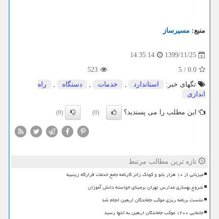
منبع:
مسیرساز
1399/11/25
14:35:14
523
5
/
0.0
تگهای خبر:
استاندارد
,
خدمات
,
دستگاه
,
راه
اندازی
این مطلب را می پسندید؟
(0)
(0)
تازه ترین مطالب مرتبط
میزبانی از ۱۰ هزار بانو و کودک زائر کارنامه جامع خدمات قرارگاه زینبیه
شروع بهسازی مدارس تهران برمبنای خواسته دانش آموزان
نشست برنامه ریزی موکب جاماندگان اربعین انجام شد
جانمایی ۱۲۰۰ موکب جاماندگان اربعین به انتها رسید