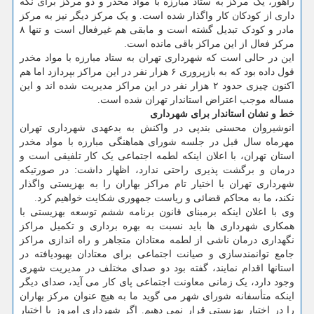
راهور، یک مرکز به ستاد مبارزه با مواد مخدر و دو مرکز برای نگه
داری از کودکان کار واگذار شده است. و یک مرکز دیگر نیز به مرکز
مادر و کودک تبدیل گشته است و مابقی هم غیرفعال است و تنها ۸
مرکز فعال از این مراکز باقی مانده است.
این در حالی است که شهرداری تهران به ستاد مبارزه با مواد مخدر
قول داده بود که به بازپروری ۶ هزار نفر در این مراکز بپردازد اما هم
اکنون چیزی حدود ۲ هزار نفر در این مراکز مدیریت شده اند و این
مساله موجب اعتراض استاندار تهران شده است.
خط و نشان استاندار برای شهرداری
انوشیروان محسنی بندپی در واکنش به بدعهدی شهرداری تهران
مهرماه سال قبل در جلسه شورای هماهنگی مبارزه با مواد مخدر
استان تهران، با اعلان اینکه لطمه اجتماعی یک کار تلفیقی است و
درمان و برگشت پذیری راحتی ندارد، اظهار داشت: در صورتیکه
شهرداری تهران با اختیار تام مراکز بهاران را به بهزیستی واگذار
نکند، ما به محاکم قضائی و ریاست جمهوری شکایت خواهیم کرد.
وی با اعلان اینکه برمبنای قانون برنامه ششم توسعه بهزیستی با
همکاری شهرداری ها باید نسبت به بهره برداری و تکمیل مراکز
نگهداری درمان ناشی از لطمه معتادان متجاهر و راه اندازی مراکز
جامع توانمندسازی و صیانت اجتماعی برای معتادان بهبودیافته در
استانها اقدام نمایند، گفته بود دو صدای مختلف در مدیریت شهری
وجود دارد، یک زمانی معاونت اجتماعی پای کار می آید، صدای دیگر
اینکه متأسفانه شورای شهر می گوید ما به هیچ عنوان مرکز بهاران
را در اختیار بهزیستی قرار نمی دهیم. اگر شهرداری امروز با اختیار