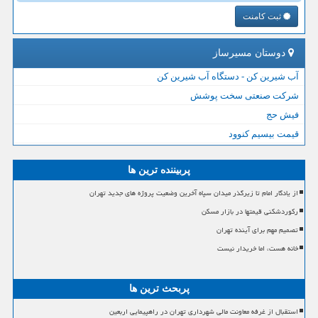
ثبت کامنت
دوستان مسیرساز
آب شیرین کن - دستگاه آب شیرین کن
شرکت صنعتی سخت پوشش
فیش حج
قیمت بیسیم کنوود
پربیننده ترین ها
از یادگار امام تا زیرگذر میدان سپاه آخرین وضعیت پروژه های جدید تهران
رکوردشکنی قیمتها در بازار مسکن
تصمیم مهم برای آینده تهران
خانه هست، اما خریدار نیست
پربحث ترین ها
استقبال از غرفه معاونت مالی شهرداری تهران در راهپیمایی اربعین