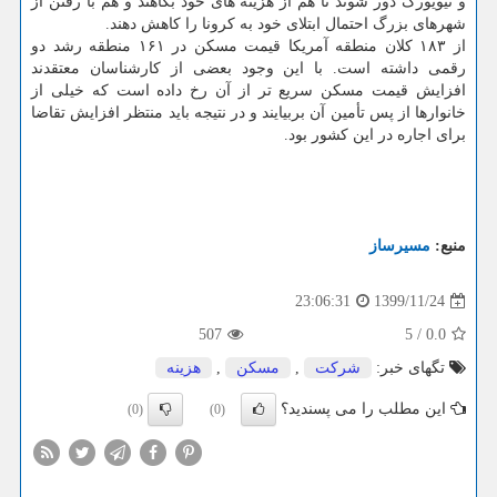
و نیویورک دور شوند تا هم از هزینه های خود بکاهند و هم با رفتن از
شهرهای بزرگ احتمال ابتلای خود به کرونا را کاهش دهند.
از ۱۸۳ کلان منطقه آمریکا قیمت مسکن در ۱۶۱ منطقه رشد دو
رقمی داشته است. با این وجود بعضی از کارشناسان معتقدند
افزایش قیمت مسکن سریع تر از آن رخ داده است که خیلی از
خانوارها از پس تأمین آن بربیایند و در نتیجه باید منتظر افزایش تقاضا
برای اجاره در این کشور بود.
منبع:
مسیرساز
1399/11/24
23:06:31
507
5
/
0.0
تگهای خبر:
شركت
,
مسكن
,
هزینه
این مطلب را می پسندید؟
(0)
(0)