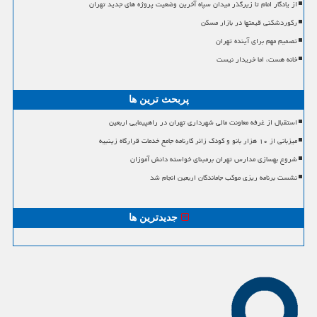
از یادگار امام تا زیرگذر میدان سپاه آخرین وضعیت پروژه های جدید تهران
رکوردشکنی قیمتها در بازار مسکن
تصمیم مهم برای آینده تهران
خانه هست، اما خریدار نیست
پربحث ترین ها
استقبال از غرفه معاونت مالی شهرداری تهران در راهپیمایی اربعین
میزبانی از ۱۰ هزار بانو و کودک زائر کارنامه جامع خدمات قرارگاه زینبیه
شروع بهسازی مدارس تهران برمبنای خواسته دانش آموزان
نشست برنامه ریزی موکب جاماندگان اربعین انجام شد
جدیدترین ها