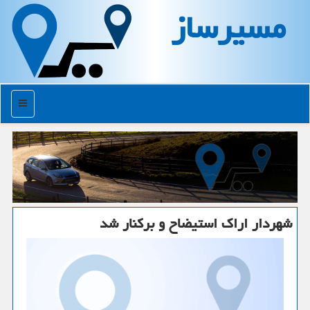
مسیرساز
منو
شهردار اراك استیضاح و بركنار شد