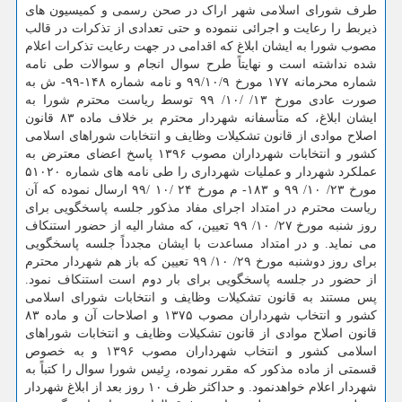
طرف شورای اسلامی شهر اراک در صحن رسمی و کمیسیون های
ذیربط را رعایت و اجرائی ننموده و حتی تعدادی از تذکرات در قالب
مصوب شورا به ایشان ابلاغ که اقدامی در جهت رعایت تذکرات اعلام
شده نداشته است و نهایتاً طرح سوال انجام و سوالات طی نامه
شماره محرمانه ۱۷۷ مورخ ۹۹/۱۰/۹ و نامه شماره ۱۴۸-۹۹- ش به
صورت عادی مورخ ۱۳/ /۱۰/ ۹۹ توسط ریاست محترم شورا به
ایشان ابلاغ، که متأسفانه شهردار محترم بر خلاف ماده ۸۳ قانون
اصلاح موادی از قانون تشکیلات وظایف و انتخابات شوراهای اسلامی
کشور و انتخابات شهرداران مصوب ۱۳۹۶ پاسخ اعضای معترض به
عملکرد شهردار و عملیات شهرداری را طی نامه های شماره ۵۱۰۲۰
مورخ ۲۳/ ۱۰/ ۹۹ و ۱۸۳- م مورخ ۲۴ /۱۰ /۹۹ ارسال نموده که آن
ریاست محترم در امتداد اجرای مفاد مذکور جلسه پاسخگویی برای
روز شنبه مورخ ۲۷/ ۱۰/ ۹۹ تعیین، که مشار الیه از حضور استنکاف
می نماید. و در امتداد مساعدت با ایشان مجدداً جلسه پاسخگویی
برای روز دوشنبه مورخ ۲۹/ ۱۰/ ۹۹ تعیین که باز هم شهردار محترم
از حضور در جلسه پاسخگویی برای بار دوم است استنکاف نمود.
پس مستند به قانون تشکیلات وظایف و انتخابات شورای اسلامی
کشور و انتخاب شهرداران مصوب ۱۳۷۵ و اصلاحات آن و ماده ۸۳
قانون اصلاح موادی از قانون تشکیلات وظایف و انتخابات شوراهای
اسلامی کشور و انتخاب شهرداران مصوب ۱۳۹۶ و به خصوص
قسمتی از ماده مذکور که مقرر نموده، رِئیس شورا سوال را کتباً به
شهردار اعلام خواهدنمود. و حداکثر ظرف ۱۰ روز بعد از ابلاغ شهردار