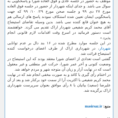
موظف به حضور در جلسه عادی و فوق العاده شورا و پاسخگویی به
سوال می باشد. و جدای اینکه شهردار از حضور در جلسه فوق العاده
مورخ ۲۷ دی ۹۹ و جلسه صحن مورخ ۲۹/ ۱۰/ ۹۹ که جهت
پاسخگویی ایشان تعیین شده استنکاف نمودند پاسخ های ارسالی هم
به هیچ عنوان قانع کننده نمی باشد. بدین وسیله تقاضای استیضاح
آقای محمد کریم شفیعی شهردار اراک تقدیم می گردد. خواهشمند
است دستور فرمائید در اسرع وقت اقدامات لازم قانونی انجام
پذیرد.»
در این جلسه موارد مطرح شده در ۱۶ بند دال بر عدم توانایی
شهردار
، در شهرداری اراک از طرف اعضای درخواست کننده
استیضاح قرائت شد.
گفتنی است تعدادی از اعضای شورا معتقد بودند که این استیضاح در
وضعیت کنونی و آخر عمر شورا، حرکت غیر منطقی و غیر معقول
است که در نهایت آزار و زیان آن متوجه شهر و مردم خواهد شد.
در اختتام رأی گیری با کاغذ و به صورت مخفی انجام شد که در نهایت
محمد کریم شفیعی با اکثریت آرا از سمت خود برکنار شد و بعد از آن
علیرضا (سعید) بیاتیان با ۸ رأی موافق بعنوان سرپرست شهرداری
اراک برگزیده شد.
منبع:
masirsaz.ir