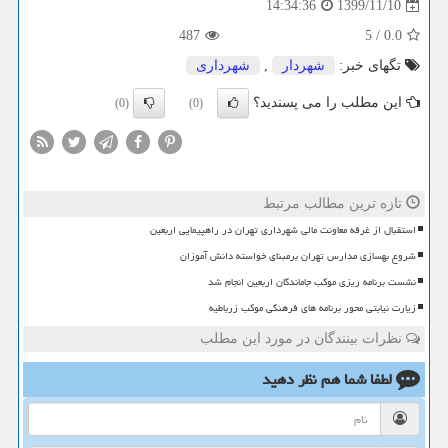
1399/11/10
14:34:36
487
5
/
0.0
تگهای خبر:
شهردار
,
شهرداری
این مطلب را می پسندید؟
(0)
(0)
تازه ترین مطالب مرتبط
استقبال از غرفه معاونت مالی شهرداری تهران در راهپیمایی اربعین
شروع بهسازی مدارس تهران برمبنای خواسته دانش آموزان
نشست برنامه ریزی موکب جاماندگان اربعین انجام شد
زیارت نیابتی محور برنامه های فرهنگی موکب زرباطیه
نظرات بینندگان در مورد این مطلب
لطفا شما هم
نظر دهید