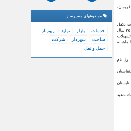
 فریمان،
موضوعهای مسیرساز
حت تکفل
فاقد زمین مسکونی یا واحد مسکونی باشد. متقاضی متاهل و یا سرپرست خانوار باشد و زنان خود سرپرست مشروط به داشتن حداقل ۳۵ سال
خدمات
بازار
تولید
رپورتاژ
سهیلات
ساخت
شهردار
شركت
ساط ماهیانه
حمل و نقل
یف شد که در دور اول نام
 آورده متقاضیان
ای تابستان
ه تمدید