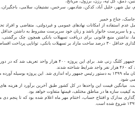
ابور، تربت جام، نیل شهر، خلیل آباد، کدکن، شادمهر، سرخس، نشتیفان، سلامی، باجگیران،
عدم استفاده از امکانات نهادهای عمومی و غیردولتی، متقاضی و افراد ت
 نداشتن منبع قانونی برای دریافت تسهیلات بانکی همچون چک برگشتی، ت
مسکن، امکان سپرده گذاری حداقل ۳۰ درصد ساخت مازاد بر تسهیلات بانکی، توانایی پرداخت اق
شهریوماه ۱۳۹۸ طرح اقدام ملی مسکن با حضور رئیس جمهور کلنگ زنی شد. برای این پروژه ۴۰۰ هزار واحد تعر
نخستین واحدها به تعداد ۱۱ هزار و ۵۶۰ واحد در روز یکم آبان ماه ۱۳۹۹ به دستور رئیس جمهور راه اندازی شد. این پروژه بوسیله
ه اول حدود ۴۰ میلیون تومان است. میانگین قیمت این واحدها در کل کشور طبق آخرین برآورد از هزینه ه
ذاری مدارک و افتتاح حساب، اختتام مهر ماه اعلام شده بود که تا پنجم دی ما