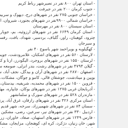
- استان تهران ۸۰۰ نفر در نصیرشهر رباط کریم
- جنوب کرمان ۲۰۰ نفر در جیرفت
- خراسان جنوبی ۲۷۵ نفر در شهرهای درج، دیهوک و سربیشه
- خراسان شمالی ۹۹۰۰نفر در شهرهای بجنورد، شیروان، اسفراین، جاجرم، گرمه، درق، ایور، تیتکانلو و فاروج
- استان سیستان ۸۰۰ نفر در مهرستان
- استان کرمان ۶۶۴۹ نفر در شهرهای ارزوئ
چترود، کوهبنان، راور، گلباف، بردسیر، شهداد، بافت، رفس
و سیرجان
- کهگیلویه و بویراحمد شهر یاسوج ۴۰ نفر
- لارستان ۵۶۰ نفر در شهرهای اشکنان، علامرودشت، جویم، وراوی، مهر، عمادشهر و بیرم
- لرستان ۱۵۵۰ نفر در شهرهای بروجرد، الیگودرز، ازنا و کوهدشت
- گیلان ۴۷۹۴ نفر در شهرهای رشت، بندر انزلی، صومعه سرا، ماسال و سیاهکل
- اصفهان ۲۸۷۰ نفر در شهرهای آران و بیدگل، نجف
بویین و مینادشت، جوشقان قالی، کامو و چوگان، مشکات، ونک
- قزوین ۱۵۰۰ نفر در شهرهای محمدیه، شریفیه، بیدستان، الوند، قزوین
- آذربایجان غربی ۱۲۷۵ نفر در شهرهای بوکان، چایپاره، مهاباد
- مازندران ۵۲۸ نفر در شهرهای سورک و سلمانشهر
- استان مرکزی ۳۲۶ نفر در شهرهای رازقان، غرق آباد، پرندک، توره، زاویه، تفرش، آشتیان
- سمنان ۸۴ نفر در شهرهای شهمیرزاد، سرخه، شهر قدیم ایوانکی
- اردبیل ۳۳۰ نفر در شهرهای نیر، سرعین، رضی، مشکین شهر
- فارس ۱۲۴۹ نفر در شهرهای استهبان، صغاد، خا
شهر، خان زنیان، دژکرد، کره ای، کوهنجان، مزایجان، مشک