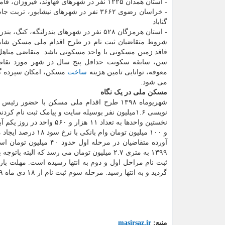
- استان همدان ۱۲۲۵ نفر در شهرهای قهاوند، فیروزان، فامنین، دمق، گل تپه، رزن، برزول، مریانج،
- خراسان رضوی ۳۶۶۲ نفر در شهرهای نیش
گناباد
- استان هرمزگان ۵۲۸ نفر در شهرهای بندرلنگه، کنگ، بندرجاسک، جناح و خمیر
شروط متقاضیان ثبت نام در طرح اقدام ملی مسکن شامل 
سن، سابقه سکونت حداقل پنج سال در شهر مورد تقاضا،
معوقه، توانایی تامین هزینه
ساخت
می شود.
مسکن
ملی
در
یک
نگاه
نویسی ۱.۶میلیون نفر بوسیله سایت و پیامک ثبت نام کردند که ۴۶۰ هزار نفر واجد شرایط شناخته شدند.
و ۱۰۰ میلیون تومان وام بانکی با نرخ سود ۱۸ درصد ایجاد می شود.
آورده متقاضیان در مرحل
۱۳۹۹ به متری ۲.۷ میلیون تومان می رسد که البته باتوجه به کیفیت سازه ها در مناطق مختلف، قیمتها متفاوت خواهد بود.
ثبت نام مراحل اول و دوم به انتها رسیده است. مهلت بارگ
گردید و به انتها رسید. مرحله سوم ثبت نام از ۱۸ دی ماه ۱۳۹۹ شروع شده است.
منبع:
masirsaz.ir