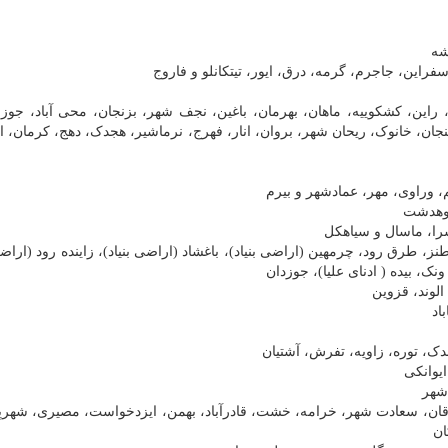
یه، بم، جوپار، راین، کشکوییه، ماهان، بهرمان، باغین، نجف شهر، بزنجان، محی آباد، جوز
نجان، خانوک، ریحان شهر، بروان، انار، فهرج، نرماشیر، هجدک، دهج، کرمان، ا
 آباد، نطنز، طرق رود، چرمهین (اراضی بنیاد)، باغشاد (اراضی بنیاد)، زاینده رود (اراضی
، بیده ( ادنای علیا)، جوزدان
وران، زرقان، سعادت شهر، خرامه، خشت، قادرآباد، بهمن، ایزدخواست، مصیری، شهرپ
ان