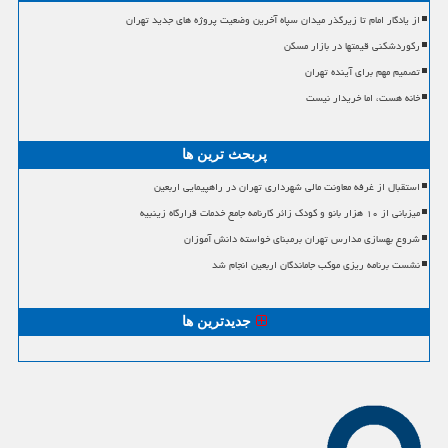
از یادگار امام تا زیرگذر میدان سپاه آخرین وضعیت پروژه های جدید تهران
رکوردشکنی قیمتها در بازار مسکن
تصمیم مهم برای آینده تهران
خانه هست، اما خریدار نیست
پربحث ترین ها
استقبال از غرفه معاونت مالی شهرداری تهران در راهپیمایی اربعین
میزبانی از ۱۰ هزار بانو و کودک زائر کارنامه جامع خدمات قرارگاه زینبیه
شروع بهسازی مدارس تهران برمبنای خواسته دانش آموزان
نشست برنامه ریزی موکب جاماندگان اربعین انجام شد
جدیدترین ها