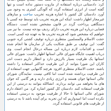
کرد: دادستانی درباره استفاده از مازوت دستور نداده است و تنها
گفته است از انرژی استفاده گردد که آلودگی کمتری به وجود می
آورد. دادستان کل کشور با اشاره هزینه تخریب
ساخت
و سازهای
غیرمجاز اظهار داشت: اینکه این هزینه تخریب باید توسط چه کسی یا
دستگاهی پرداخت گردد در قانون مشخص نشده است. دستگاه
قضایی درباره این هزینه تخریب دارای ردیف بودجه نیست. ما نیز می
خواهیم که مشخص شود که هزینه تخریب ها به عهده چه کسی است.
حجت الاسلام والمسلمین منتظری درباره توقیف کشتی کره جنوبی
گفت: این توقیف بر طبق شکایت یکی از سازمان ها انجام شده
است و اقدامات لازم درباره این مساله درحال انجام است. وی
درباب اهمیت جایگاه شورای عالی استانها اظهار داشت: شورای عالی
استانها یک ظرفیت بسیار باارزش دارد و انتظار داریم دست اندر
کاران این شورا بتوانند از این ظرفیت حداکثر استفاده را داشته
باشند. حجت الاسلام منتظری افزود: هرچند گامهایی جهت استفاده از
این ظرفیت برداشته شده است اما کافی نیست. نمایندگان شورای
عالی استانها جوان هستند و انرژی زیادی دارند و هر گامی که جوان
های ما بخواهند می توانند بردارند. انشاالله بتوانند به درستی از این
ظرفیت استفاده کنند. دادستان کل کشور اشاره کرد: من اعتقاد دارم
شورای عالی استانها تا حالا از ظرفیت موجود به درستی استفاده
نکرده است اما امیدواریم که این تجربه برای آینده باشد تا به درستی
از ظرفیت های قانونی استفاده گردد.