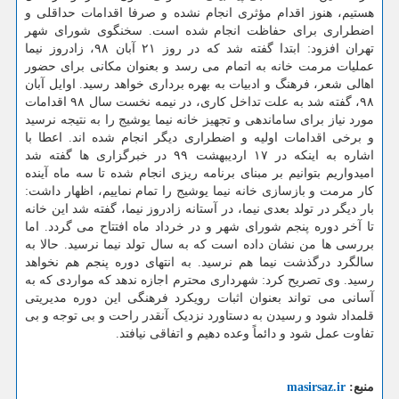
هستیم، هنوز اقدام مؤثری انجام نشده و صرفا اقدامات حداقلی و
اضطراری برای حفاظت انجام شده است. سخنگوی شورای شهر
تهران افزود: ابتدا گفته شد که در روز ۲۱ آبان ۹۸، زادروز نیما
عملیات مرمت خانه به اتمام می رسد و بعنوان مکانی برای حضور
اهالی شعر، فرهنگ و ادبیات به بهره برداری خواهد رسید. اوایل آبان
۹۸، گفته شد به علت تداخل کاری، در نیمه نخست سال ۹۸ اقدامات
مورد نیاز برای ساماندهی و تجهیز خانه نیما یوشیج را به نتیجه نرسید
و برخی اقدامات اولیه و اضطراری دیگر انجام شده اند. اعطا با
اشاره به اینکه در ۱۷ اردیبهشت ۹۹ در خبرگزاری ها گفته شد
امیدواریم بتوانیم بر مبنای برنامه ریزی انجام شده تا سه ماه آینده
کار مرمت و بازسازی خانه نیما یوشیج را تمام نماییم، اظهار داشت:
بار دیگر در تولد بعدی نیما، در آستانه زادروز نیما، گفته شد این خانه
تا آخر دوره پنجم شورای شهر و در خرداد ماه افتتاح می گردد. اما
بررسی ها من نشان داده است که به سال تولد نیما نرسید. حالا به
سالگرد درگذشت نیما هم نرسید. به انتهای دوره پنجم هم نخواهد
رسید. وی تصریح کرد: شهرداری محترم اجازه ندهد که مواردی که به
آسانی می تواند بعنوان اثبات رویکرد فرهنگی این دوره مدیریتی
قلمداد شود و رسیدن به دستاورد نزدیک آنقدر راحت و بی توجه و بی
تفاوت عمل شود و دائماً وعده دهیم و اتفاقی نیافتد.
منبع:
masirsaz.ir