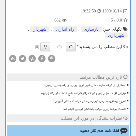
1399/10/14
19:32:50
682
5
/
0.0
تگهای خبر:
بازسازی
,
راه اندازی
,
شهردار
,
شهرداری
این مطلب را می پسندید؟
(0)
(0)
تازه ترین مطالب مرتبط
استقبال از غرفه معاونت مالی شهرداری تهران در راهپیمایی اربعین
میزبانی از ۱۰ هزار بانو و کودک زائر کارنامه جامع خدمات قرارگاه زینبیه
شروع بهسازی مدارس تهران برمبنای خواسته دانش آموزان
نشست برنامه ریزی موکب جاماندگان اربعین انجام شد
نظرات بینندگان در مورد این مطلب
لطفا شما هم
نظر دهید