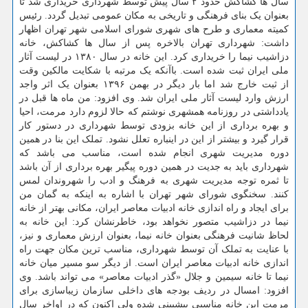
سال ها کشاکش حدود ۲ سال پیش توسط شهرداری خریداری شد تا
بعنوان یک بنای فرهنگی و تاریخی به مکان عمومی تبدیل گردد. رئیس
کمیته معماری و طرح های شهری شورای اسلامی شهر تهران اظهار
داشت: شهرداری تهران بالاخره پس از سال ها کشاکش، خانه
دزاشیب نیما را خریداری کرد. این خانه در سال ۱۳۸۰ در لیست آثار
ملی ایران ثبت شده است. باآنکه یک مرتبه با شکایت مالکین وقت
از ثبت خارج شد اما بار دیگر در بهمن ۱۳۹۶ بعنوان یک اثر واجد
ارزش وارد لیست آثار ملی ایران شد. وی افزود: من ماه ها قبل در
یادداشتی در روزنامه همشهری نوشتم که حالا لزوم دارد مرمت، احیا
و بهره برداری از این خانه بزودی توسط شهرداری در دستور کار
قرار گیرد و بیشتر از این در اینباره تعلل نشود. تملک این بنا در همین
دوره مدیریت شهری انجام شده است، مناسب می باشد که
شهرداری باید به جدیت در همین دوره پیگیر بهره برداری از آن باشد
تا ثمره توجه مدیریت شهری به فرهنگ و ادب را شهروندان لمس
کنند. سخنگوی شورای شهر تهران با اشاره به اینکه به گمان من
برای ایجاد و راه اندازی خانه ادبیات معاصر ایران، مکانی بهتر از خانه
نیما در دزاشیب متصور نخواهد بود، خاطرنشان کرد: این خانه به
لحاظ شانیت فرهنگی بعنوان خانه نیما، بعنوان ارزش معماری و نیز،
با عنایت به تملک آن توسط شهرداری، مناسب ترین مکان جهت راه
اندازی خانه ادبیات معاصر ایران است. از دیگر سو مسیر میان خانه
نیما تا خانه سیمین و جلال «گذر ادبیات معاصر» می تواند باشد. وی
افزود: امسال در ردیف بودجه های داخلی سازمان زیباسازی برای
مرمت این خانه مناسبی پیشبینی شده ولی اکنون که در اواخر سال