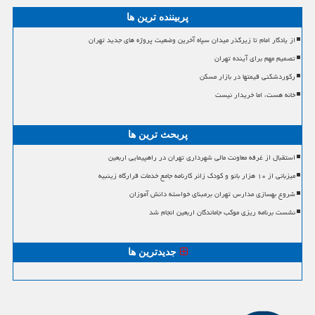
پربیننده ترین ها
از یادگار امام تا زیرگذر میدان سپاه آخرین وضعیت پروژه های جدید تهران
تصمیم مهم برای آینده تهران
رکوردشکنی قیمتها در بازار مسکن
خانه هست، اما خریدار نیست
پربحث ترین ها
استقبال از غرفه معاونت مالی شهرداری تهران در راهپیمایی اربعین
میزبانی از ۱۰ هزار بانو و کودک زائر کارنامه جامع خدمات قرارگاه زینبیه
شروع بهسازی مدارس تهران برمبنای خواسته دانش آموزان
نشست برنامه ریزی موکب جاماندگان اربعین انجام شد
جدیدترین ها