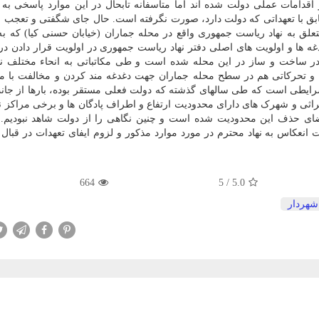
اقدامات عملی دولت شده اند اما متأسفانه تابحال در این موارد پاسخی به
بق با تعهداتی که دولت دارد، صورت نگرفته است. حال جای شگفتی و تعجب
لق به نهاد ریاست جمهوری واقع در محله جماران (خیابان حسنی کیا) که 
دغه ها و اولویت های اصلی دفتر نهاد ریاست جمهوری در اولویت قرار دادن 
در ساخت و ساز در این محله شده است و طی مکاتباتی به انحاء مختلف ن
 و تحرکاتی هم در سطح محله جماران جهت دغدغه مند کردن و مخالفت با م
رایطی است که طی سالهای گذشته که دولت فعلی مستقر بوده، بارها از جان
راثی و شهرک های دارای محدودیت ارتفاع و اطراف پادگان ها و برخی مراکز 
 حذف این محدودیت شده است و چنین نگاهی را از دولت شاهد نبودیم. بن
انعکاس به نهاد محترم در مورد موارد مذکور و لزوم ایفای تعهدات در قبال
664
5
/
5.0
شهردار