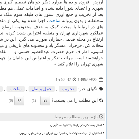
ارزش افزوده و ده ها موارد دیگر خواهان تصمیم گیری و 
شهری و اعضای شورا داده نشده و اقدامات عملی هم مطا
بعد از تخریب و جمع آوری ستون های طبقه سوم ملک متع
متخلفانه و بدون پروانه
ساخت
، اجرا شده بود یکی از دغ
های در ارتباط با مبحث کمک به حذف محدودیت ارتفاع 
عملکرد شهرداری تهران و منطقه اعتراض شدید کرده اند
ارتفاع در محله قدیمی جماران صورت می گیرد. این در ش
محلات کن، فرحزاد، مسگرآباد و محدوده های تاریخی و می
امنیتی، اطراف حرم حضرت عبدالعظیم حسنی و … تقاضای
خواهشمند است مراتب تذکر و اعتراض این جانبان را جهت 
شهری تهران را اعلام کنید.»
1399/09/25
15:53:37
تگهای خبر:
تخریب
,
حمل و نقل
,
ساخت
,
این مطلب را می پسندید؟
(0)
(1)
تازه ترین مطالب مرتبط
اخطار به مالکان در رابطه با تخلیه مستأجران
استقبال از غرفه معاونت مالی شهرداری تهران در راهپیمایی اربعین