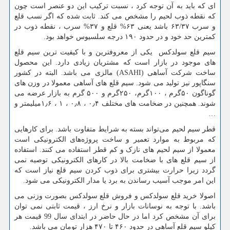
ای که باید به آن توجه کرد ، نسبت ترکیب این دو عنصر است چون
که نقطه ذوب لحیم را مشخص می کند. ثابت شده که اگر نسب قلع
و سرب ۶۳/۳۷ باشد یعنی ۶۳% قلع و ۳۷% سرب ، نقطه ذوب در
کمترین حد خود و در حدود ۱۹۰ درجه سلسیوس خواهد بود.
سیم قلع سولدکس یکی از معروفترین و با کیفیت ترین سیم قلع
های موجود در بازار است که مشتریان زیادی دارد. این محصول
ساخت شرکت آساهی (
ASAHI
) مالزی می باشد. البته در کشور
سنگاپور نیز تولید می شود. سیم قلع های آساهی معمولا در وزن های
گوناگون ۵۰گرم ، ۱۰۰گرم، ۲۵۰گرم و ۵۰۰ گرم به بازار عرضه می
شوند. همچنین در ضخامت های مختلف ۰٫۴ ، ۰٫۸ ، ۱ ، ۱٫۶میلیمتر و
…
قطر سیم لحیم می‌تواند بسته به شرایط متفاوت باشد. برای کارهایی
که مربوط به موارد تعمیر و ساخت پروژه‌های الکترونیکی است
معمولا از سیم لحیم های نازک و کم قطر استفاده می کنند. استفاده
از سیم قلع های با ضخامت بالا در کارهای الکترونیکی توصیه نمی
گردد زیرا حرارت بیشتری برای ذوب کردن سیم قلع نیاز است که
این امر موجب آسیب رساندن به برد یا مدار الکترونیکی می شود.
اصولا خرید قلع سولدکس و فروش قلع سولدکس بصورت وزنی می
باشد. با توجه به نوسانات بازار و نرخ ارز ، قیمت ثابتی نمی توان
برای آن مشخص کرد اما در حال حاضر در ابتدای سال 99 قیمت هر
کیلو سیم قلع آساهی در حدود ۴۶۰ تا ۴۷۰ هزار تومان می باشد.