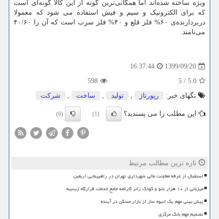
ویژه ساخته شده‌اند اما همگانی‌ترین گونه از این کالا گونه‌ای است
که برای الکترونیک و سیم و فیش استفاده می شود که معمولا
دربردارنده‌ی ۶۰% فلز قلع و ۴۰% فلز سرب است که آن را ۴۰/۶۰
می‌نامند.
1399/09/20
16:37:44
598
5
/
5.0
تگهای خبر:
رپورتاژ
,
تولید
,
ساخت
,
شركت
این مطلب را می پسندید؟
(0)
(1)
تازه ترین مطالب مرتبط
استقبال از غرفه معاونت مالی شهرداری تهران در راهپیمایی اربعین
میزبانی از ۱۰ هزار بانو و کودک زائر کارنامه جامع خدمات قرارگاه زینبیه
پیش بینی مهم یک انبوه ساز از بازار مسکن در آینده
تصمیم مهم بانک مرکزی