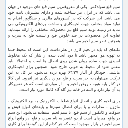
سیم قلع سولدکس یکی از معروفترین سیم قلع های موجود در جهان
می باشد که در ایران نیز شناخته شده و دارای مشتریان ثابت خود
می باشد. این شرکت که در کشورهای مالزی و سنگاپور اقدام به
تولید مواد مختلف جهت لحیمکاری و ساخت بردهای الکترونیکی می
نماید در زمینه تولید سیم قلع نیز محصولات مختلفی را ارائه مینماید.
تفاوت این محصولات در صد خلوص قلع و نسبت قلع به سرب و
همچنین قطر سیم لحیم می باشد.
نکته‌ای که باید در لحیم‌ کاری در نظر داشت این است که محیط حتما
به تهویه هوا مجهز باشد تا دود ایجاد شده از شار که یک مخلوط
اسیدی جهت ساده روان شدن روی اتصال ها است و احتمالا نباید
تنفس شود از محیط به خوبی خارج شود. همچنین برای لحیمکاری
ماشینی خودکار از آلیاز ۶۳/۳۷ بهره برده می‌شود. در کل به این
ترکیب می‌توان به جز سرب و قلع موارد دیگری نیز افزود. این کالا
در کنار پایه هویه ، روغن لحیم و… از مواردی است که هر تعمیرکار
به آن نیاز دارد و البته در خانه نیز گاه گاه کاملا مورد نیاز است.
برای لحیم کاری و اتصال انواع قطعات الکترونیک به برد الکترونیک ،
ماژول ، مدارات و یا برای اتصال سیم‌ها و پایه‌های انواع فیش و
سوکت و کانکتور از سیم قلع یا سیم لحیم استفاده می‌شود. این سیم
در واقع آمیزه‌ای است از دو عنصر به نام سرب و قلع. در واقع انواع
سیم لحیم در بازار موجود است که هر کدام از این گونه‌ها برای کاری