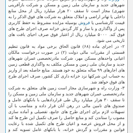
شهرهای جدید و سازمان ملی زمین و مسکن و شرکت بازآفرینی
شهری) مجاز است تا سقف ۲۰ هزار میلیارد ریال از محل منابع
داخلی یا تهاتر اراضی و املاک متعلق به شرکت های فوق الذکر را به
قیمت کارشناسی یا
فروش
بوسیله مزایده مشروط به حفظ کاربری
پس از واگذاری و با ساز و کار گردش خزانه صرف اجرای طرح های
فوق کند. ۵۰۰۰ میلیارد ریال از اعتبار فوق صرف احیای بافت های
تاریخی می شود.
۲- در اجرای ماده (۶۸) قانون الحاق برخی مواد به قانون تنظیم
قسمتی از مقررات مالی دولت (۲) در صورت درخواست مالکان
اعیانی واحدهای مسکن مهر، شرکت مادرتخصصی عمران شهرهای
جدید و سازمان ملی زمین و مسکن مکلف به واگذاری قطعی زمین
های اجارهای ۹۹ ساله متعلق به خود هستند. منابع حاصله بعد از واریز
به حساب این شرکتها نزد خزانه داری کل کشور، صرف اجرای طرح
های فوق خواهد شد.
۳- وزارت راه و شهرسازی مجاز است زمین های متعلق به شرکت
مادرتخصصی عمران شهرهای جدید و سازمان ملی زمین و مسکن را
تا سقف ۳۰ هزار میلیارد ریال طی قراردادهایی با بانکهای عامل و
صندوق های تامین مالی در رهن آنان قرار داده و متناسب با آن
تسهیلات لازم برای اجرای طرح های جامع، تفصیلی و آماده سازی
مصوب را ستاندن کند و منابع حاصل را صرف تکمیل این طرح ها کند
و از محل فروش عرصه و اعیان طرح های تکمیل شده با رعایت
قوانین و مقررات و گردش خزانه، با بانکهای عامل تسویه کند و