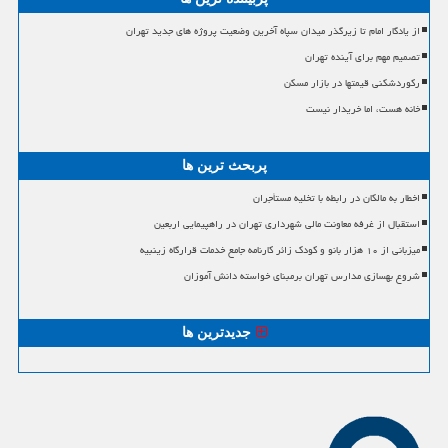
از یادگار امام تا زیرگذر میدان سپاه آخرین وضعیت پروژه های جدید تهران
تصمیم مهم برای آینده تهران
رکوردشکنی قیمتها در بازار مسکن
خانه هست، اما خریدار نیست
پربحث ترین ها
اخطار به مالکان در رابطه با تخلیه مستأجران
استقبال از غرفه معاونت مالی شهرداری تهران در راهپیمایی اربعین
میزبانی از ۱۰ هزار بانو و کودک زائر کارنامه جامع خدمات قرارگاه زینبیه
شروع بهسازی مدارس تهران برمبنای خواسته دانش آموزان
جدیدترین ها