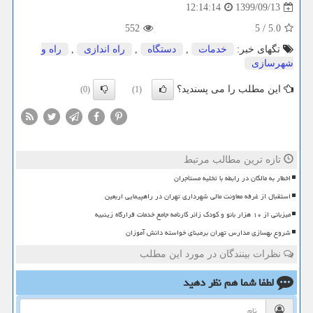
1399/09/13
12:14:14
552
5
/
5.0
تگهای خبر:
خدمات
,
دستگاه
,
راه اندازی
,
راه و
شهرسازی
این مطلب را می پسندید؟
(0)
(1)
تازه ترین مطالب مرتبط
اخطار به مالکان در رابطه با تخلیه مستأجران
استقبال از غرفه معاونت مالی شهرداری تهران در راهپیمایی اربعین
میزبانی از ۱۰ هزار بانو و کودک زائر کارنامه جامع خدمات قرارگاه زینبیه
شروع بهسازی مدارس تهران برمبنای خواسته دانش آموزان
نظرات بینندگان در مورد این مطلب
لطفا شما هم
نظر دهید