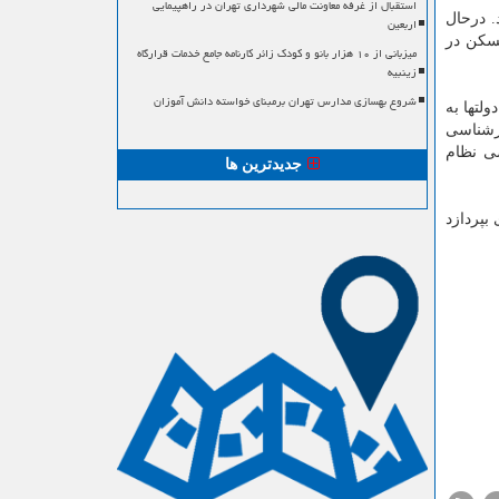
استقبال از غرفه معاونت مالی شهرداری تهران در راهپیمایی
. درحال
اربعین
سکن در
میزبانی از ۱۰ هزار بانو و کودک زائر کارنامه جامع خدمات قرارگاه
زینبیه
شروع بهسازی مدارس تهران برمبنای خواسته دانش آموزان
لتها به
ارشناسی
صی نظام
جدیدترین ها
بپردازد