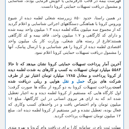
فهرست بیمه در قالب کارفرمایی یا خویش فرمایی بودند، شناسایی
و مشمول دریافت تسهیلات حمایتی کرونا دانست.
در همین راستا، حدود ۸۵۰ زیررسته شغلی لطمه دیده از شیوع
ویروس کرونا با هماهنگی دستگاههای اجرائی شناسایی و اعلام گردید
که از مجموع سه میلیون بنگاه لطمه دیده ۱.۳ میلیون واحد بیمه شده
و دارای کد کارگاهی و ۱.۷ میلیون واحد، فاقد بیمه و کد کارگاهی
هستند؛فارغ از رسته های شغلی، وزارت کار یک میلیون واحد
اقتصادی لطمه دیده از کرونا را هم شناسایی و با ارسال پیامک، آنها
را مشمول دریافت تسهیلات حمایتی کرونا اعلام نمود.
آخرین آمار پرداخت تسهیلات حمایتی کرونا نشان میدهد که تا حالا
۵۵۸۳ میلیارد تومان تسهیلات به کسب و کارهای به شدت لطمه دیده
از کرونا پرداخت و معادل ۱۷۸۵ میلیارد تومان اعتبار نیز از طرف
شرکت های بزرگ
حمل و نقل
هوایی و ریلی دریافت شده
است.
پرداخت تسهیلات کرونا به دو گروه از بنگاه ها صورت گرفت؛
اول کارگاه هایی که مستقیم از کرونا لطمه دیده و به اجبار تعطیل
شده اند که به ازای هر نیروی انسانی در این کارگاهها، مبلغ ۱۶
میلیون تومان وام اختصاص یافت و در واحدهای کسب وکاری که
فعال بوده، تعطیل نشده و غیر مستقیم از کرونا لطمه دیده اند، مبلغ
۱۲ میلیون تومان تسهیلات پرداخت گردید.
مهلت ثبت نام در سامانه کارا برای دریافت وام کرونا و بهره مندی