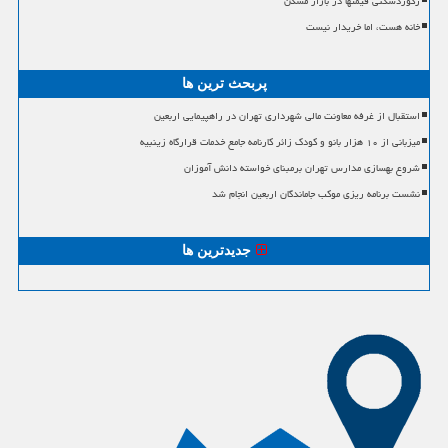
رکوردشکنی قیمتها در بازار مسکن
خانه هست، اما خریدار نیست
پربحث ترین ها
استقبال از غرفه معاونت مالی شهرداری تهران در راهپیمایی اربعین
میزبانی از ۱۰ هزار بانو و کودک زائر کارنامه جامع خدمات قرارگاه زینبیه
شروع بهسازی مدارس تهران برمبنای خواسته دانش آموزان
نشست برنامه ریزی موکب جاماندگان اربعین انجام شد
جدیدترین ها