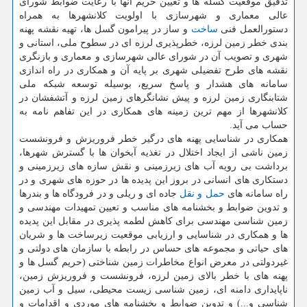
تدقیق موقعیت گسله ها و تعیین حریم آنها با رعایت ضوابط شورای
عالی معماری و شهرسازی با اولویت کلانشهرها به همراه
دستورالعمل فنی
ساخت
و ساز در پیرامون گسل ها، تهیه نقشه پهنه
بندی خطر زمین لرزه، خطرپذیری لرزه ای در سطوح ملی، استانی و
شهری و تصویب آن در شورای عالی شهرسازی و معماری و بازنگری
نقشه های طرح تفضیلی شهری بر پایه آن و همکاری در راه اندازی
سامانه های هشدار و پاسخ سریع، بوسیله توسعه شبکه ملی
شتابنگاری زمین لرزه و پیش نشانگرهای زمین لرزه و آتشفشان در
کلانشهرها از مهم ترین زمینه های همکاری در این تفاهم نامه به
حساب می آید.
همکاری در شناسایی پهنه های درگیر خطر فروریزش و فرونشست
زمین ناشی از ایجاد اختلال در تغذیه آبخوان ها با گسترش شهرها،
برداشت بی رویه آب های زیرزمینی و نقش سازه های زیرزمینی و
دستکاری های انسانی در بروز این پدیده ها در حوزه های شهری و در
راه سامانه های
حمل و نقل
جاده ای و ریلی و در فرودگاه ها و بندرها
و تدوین ضوابط و بخشنامه های مناسب و تعیین تمهیدات مهندسی و
زمین شناسی مهندسی برای کاهش لطمه پذیری در مقابل این پدیده
ها و همکاری در شناسایی و ارزیابی موقعیت زیرساخت ها و شریان
های حیاتی و مجموعه های حساس در رابطه با سازمان های دولتی و
غیردولتی در معرض انواع مخاطرات زمین شناختی (حریم گسل ها و
پهنه های با خطر بالای زمین لرزه، فرونشست و فروریزش زمین،
ناپایداری دامنه ای، زمین شناسی زیست محیطی، سیل و آب زمین
شناسی و...) و تدوین ضوابط و بخشنامه های موردی و اقدامات و