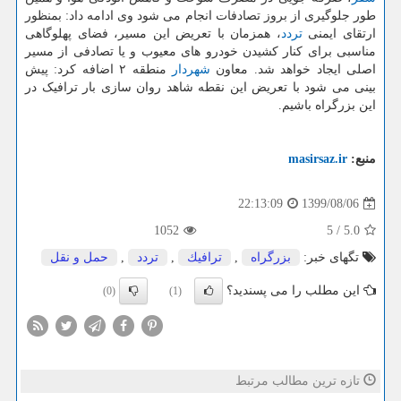
طور جلوگیری از بروز تصادفات انجام می شود وی ادامه داد: بمنظور
ارتقای ایمنی
تردد
، همزمان با تعریض این مسیر، فضای پهلوگاهی
مناسبی برای کنار کشیدن خودرو های معیوب و یا تصادفی از مسیر
اصلی ایجاد خواهد شد. معاون
شهردار
منطقه ۲ اضافه کرد: پیش
بینی می شود با تعریض این نقطه شاهد روان سازی بار ترافیک در
این بزرگراه باشیم.
منبع:
masirsaz.ir
1399/08/06
22:13:09
1052
5
/
5.0
تگهای خبر:
بزرگراه
,
ترافیك
,
تردد
,
حمل و نقل
این مطلب را می پسندید؟
(0)
(1)
تازه ترین مطالب مرتبط