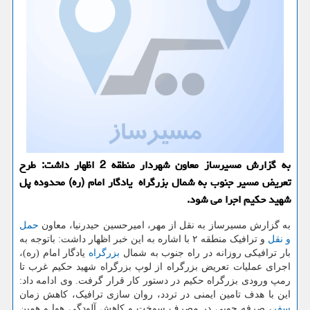
به گزارش مسیرساز معاون شهردار منطقه 2 اظهار داشت: طرح
تعریض مسیر جنوب به شمال بزرگراه یادگار امام (ره) محدوده پل
شهید حكیم اجرا می شود.
به گزارش مسیرساز به نقل از مهر، امیرحسین حیدرنیا، معاون
حمل
و نقل
و ترافیک منطقه ۲ با اشاره به این خبر اظهار داشت: باتوجه به
بار ترافیکی روزانه در راه جنوب به شمال
بزرگراه
یادگار امام (ره)،
اجرای عملیات تعریض بزرگراه از لوپ بزرگراه شهید حکیم غرب تا
رمپ ورودی بزرگراه حکیم در دستور کار قرار گرفت. وی ادامه داد:
این با هدف تامین ایمنی در تردد، روان سازی ترافیک، کاهش زمان
سفر
، صرفه جویی در مصرف سوخت و کاهش آلودگی هوا و همین