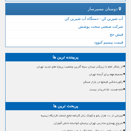
دوستان مسیرساز
آب شیرین کن - دستگاه آب شیرین کن
شرکت صنعتی سخت پوشش
فیش حج
قیمت بیسیم کنوود
پربیننده ترین ها
از یادگار امام تا زیرگذر میدان سپاه آخرین وضعیت پروژه های جدید تهران
تصمیم مهم برای آینده تهران
رکوردشکنی قیمتها در بازار مسکن
خانه هست، اما خریدار نیست
پربحث ترین ها
میزبانی از ۱۰ هزار بانو و کودک زائر کارنامه جامع خدمات قرارگاه زینبیه
شروع بهسازی مدارس تهران برمبنای خواسته دانش آموزان
نشست برنامه ریزی موکب جاماندگان اربعین انجام شد