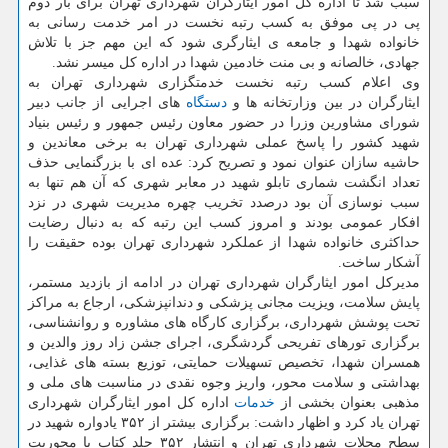
سبب شد تا اداره کل امور ایثارگران شهرداری تهران برای بار دوم
پی در پی موفق به کسب رتبه نخست در امر خدمت رسانی به
خانواده شهدا و جامعه ی ایثارگری شود که این مهم جز با تلاش
جهادی، خالصانه و بی منت خادمین شهدا در اداره کل میسر نشد.
وی اعلام کسب رتبه نخست خدمتگزاری شهرداری تهران به
ایثارگران در بین وزارتخانه ها و
دستگاه
های اجرایی از جانب دبیر
شورای مشاورین وزرا در حضور معاون رئیس جمهور و رئیس بنیاد
شهید کشور را پاسخ عملی شهرداری تهران به برخی معاندین و
حاشیه سازان عنوان نمود و تصریح کرد: عده ای با بزرگنمایی حذف
تعداد انگشت شماری تابلو شهید در معابر شهری که آن هم تنها به
سبب نوسازی آن بود درصدد تخریب چهره مدیریت شهری در نزد
افکار عمومی بودند و امروز کسب این رتبه که به دنبال رضایت
حداکثری خانواده شهدا از عملکرد شهرداری تهران بوده حقیقت را
آشکار ساخت.
مدیرکل امور ایثارگران شهرداری تهران در ادامه از بازدید مستمر،
پایش سلامت، ویزیت مجانی پزشکی و دندانپزشکی، ارجاع به مراکز
تحت پوشش شهرداری، برگزاری کارگاه های مشاوره و روانشناسی،
برگزاری تورهای تفریحی گردشگری، اجرای جشن زاد روز والدین و
همسران شهدا، تخصیص تسهیلات حمایتی، توزیع بسته های غذایی،
بهداشتی و سلامت محور، واریز وجوه نقدی در مناسبت های ملی و
مذهبی بعنوان بخشی از
خدمات
اداره کل امور ایثارگران شهرداری
تهران یاد کرد و اظهار داشت: برگزاری بیشتر از ۳۵۲ یادواره شهید در
سطح محلات شهرداری تهران و انتشار ۳۵۲ جلد کتاب با محوریت