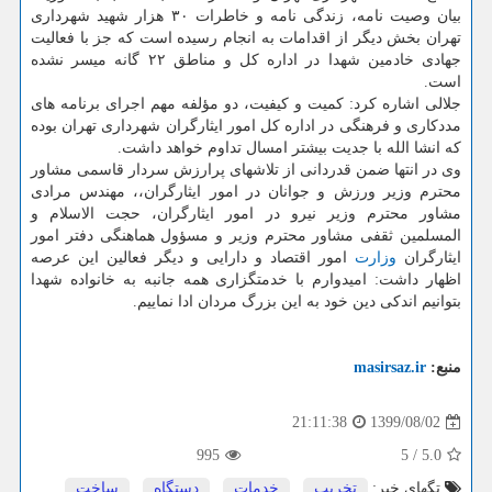
بیان وصیت نامه، زندگی نامه و خاطرات ۳۰ هزار شهید شهرداری
تهران بخش دیگر از اقدامات به انجام رسیده است که جز با فعالیت
جهادی خادمین شهدا در اداره کل و مناطق ۲۲ گانه میسر نشده
است.
جلالی اشاره کرد: کمیت و کیفیت، دو مؤلفه مهم اجرای برنامه های
مددکاری و فرهنگی در اداره کل امور ایثارگران شهرداری تهران بوده
که انشا الله با جدیت بیشتر امسال تداوم خواهد داشت.
وی در انتها ضمن قدردانی از تلاشهای پرارزش سردار قاسمی مشاور
محترم وزیر ورزش و جوانان در امور ایثارگران،، مهندس مرادی
مشاور محترم وزیر نیرو در امور ایثارگران، حجت الاسلام و
المسلمین ثقفی مشاور محترم وزیر و مسؤول هماهنگی دفتر امور
ایثارگران
وزارت
امور اقتصاد و دارایی و دیگر فعالین این عرصه
اظهار داشت: امیدوارم با خدمتگزاری همه جانبه به خانواده شهدا
بتوانیم اندکی دین خود به این بزرگ مردان ادا نماییم.
منبع:
masirsaz.ir
1399/08/02
21:11:38
995
5
/
5.0
تگهای خبر:
تخریب
,
خدمات
,
دستگاه
,
ساخت