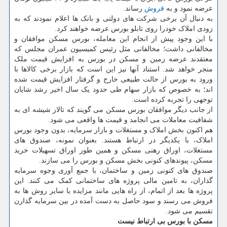
عرضه نمود و به
فروش
رساند.
به دنبال آن برخی شرکت های دولتی و بانک ها اعلام نمودند که به
زودی املاک خودرا روی تابلو بورس عرضه خواهند کرد.
با این وجود پیش از انجام این معامله، بورس مسکن موافقان و
مخالفانی داشت؛ مخالفانی مثل رئیس کمیسیون عمران مجلس که
معتقدند عرضه زمین و مسکن در بورس به افزایش قیمت ملک
منجر خواهد شد. استناد آنها نیز این است که بازار برخی کالاها با
ورود به بورس از حالت طبیعی خارج و گرفتار افزایش قیمت شده
اند؛ به خصوص که بازار سهام طی حدود یک سال اخیر رشد شایان
توجهی را تجربه کرده است.
از جانب دیگر موافقان بورس مسکن می گویند که تالار شیشه ای به
شفافیت معاملات می انجامد و قیمت ها واقعی می شود.
هم اکنون بخش املاک و مستغلات و بازار سرمایه، بدون وجود بورس
املاک، با یکدیگر در ارتباط هستند. بعنوان نمونه، صندوق های
مستغلات، اوراق رهنی مسکن و همین طور اوراق تسهیلات خرید
مسکن، پیوندهای کنونی بخش مسکن و بورس را می سازند.
صندوق های کنونی زمین و ساختمان، با جمع آوری وجوه سرمایه
گذاران، به تامین مالی پروژه های ساختمانی کمک می کنند. این
پروژه ها بعد از اتمام، از راه هایی مانند مزایده یا سایر روش ها به
فروش می رسند و سود حاصل به دست آمده در بین سرمایه گذارن
تقسیم می شود.
مسکن با بورس بی ارتباط نیست