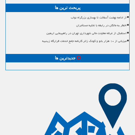
پربحث ترین ها
از ادامه نهضت آسفالت تا بهسازی بزرگراه نواب
اخطار به مالکان در رابطه با تخلیه مستأجران
استقبال از غرفه معاونت مالی شهرداری تهران در راهپیمایی اربعین
میزبانی از ۱۰ هزار بانو و کودک زائر کارنامه جامع خدمات قرارگاه زینبیه
جدیدترین ها