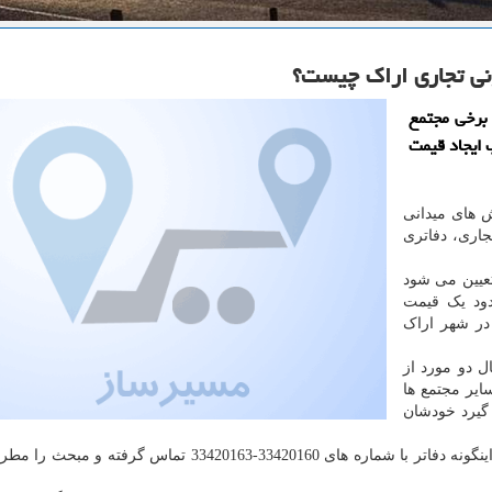
نی تجاری اراك چیست؟
 برخی مجتمع
 ایجاد قیمت
ش های میدانی
اری، دفاتری
تعیین می شود
دود یک قیمت
در شهر اراک
ل دو مورد از
ایر مجتمع ها
 گیرد خودشان
عسگری افزود: مردم شهر اراک هم می توانند با مشاهده اینگونه دفاتر با شماره های 33420160-33420163 تماس گ