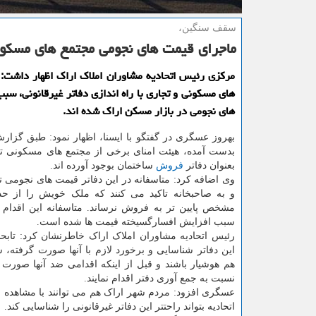
سقف سنگین،
ماجرای قیمت های نجومی مجتمع های مسكو
مركزی رئیس اتحادیه مشاوران املاك اراك اظهار داشت:
های مسكونی و تجاری با راه اندازی دفاتر غیرقانونی، سبب
های نجومی در بازار مسكن اراك شده اند.
بهروز عسگری در گفتگو با ایسنا، اظهار نمود: طبق گزار
بدست آمده، هیئت امنای برخی از مجتمع های مسکونی تج
بعنوان دفاتر
فروش
ساختمان بوجود آورده اند.
وی اضافه کرد: متاسفانه در این دفاتر قیمت های نجومی 
و به صاحبخانه تاکید می کنند که ملک خویش را از ح
مشخص پایین تر به فروش نرساند. متاسفانه این اقدام 
سبب افزایش افسارگسیخته قیمت ها شده است.
رئیس اتحادیه مشاوران املاک اراک خاطرنشان کرد: تابحا
این دفاتر شناسایی و برخورد لازم با آنها صورت گرفته، س
هم هوشیار باشند و قبل از اینکه اقدامی ضد آنها صورت
نسبت به جمع آوری دفتر اقدام نمایند.
اتحادیه بتواند راحتتر این دفاتر غیرقانونی را شناسایی کند.