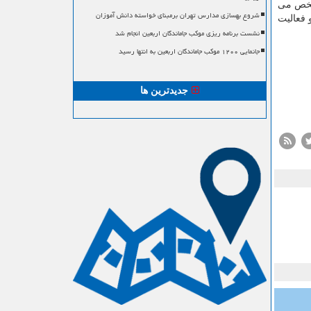
مشخص می
شروع بهسازی مدارس تهران برمبنای خواسته دانش آموزان
 فعالیت
نشست برنامه ریزی موکب جاماندگان اربعین انجام شد
جانمایی ۱۲۰۰ موکب جاماندگان اربعین به انتها رسید
جدیدترین ها