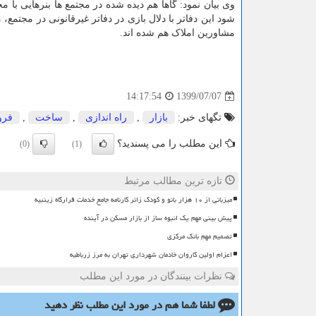
وی بیان نمود: گاها هم دیده شده در مجتمع ها بنرهایی 
شود این دفاتر با دلال بازی در دفاتر غیرقانونی در مجتمع
مشاورین املاک هم شده اند.
1399/07/07
14:17:54
تگهای خبر:
بازار
,
راه اندازی
,
ساخت
,
فر
این مطلب را می پسندید؟
(0)
(1)
تازه ترین مطالب مرتبط
میزبانی از ۱۰ هزار بانو و کودک زائر کارنامه جامع خدمات قرارگاه زینبیه
پیش بینی مهم یک انبوه ساز از بازار مسکن در آینده
تصمیم مهم بانک مرکزی
اعزام اولین کاروان خادمان شهرداری تهران به مرز زرباطیه
نظرات بینندگان در مورد این مطلب
لطفا شما هم
در مورد این مطلب
نظر دهید