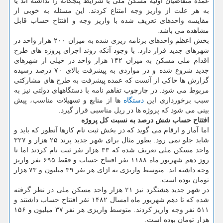
عمده متقاضیان اولیه مسکن ملی یا شرایط پنجگانه را نداشته اند یا
به هر علت از واریز وجه امتناع کردند. این مسئله به خوبی از
مقایسه واحدهای تعریف شده با واریز وجه و افتتاح حساب قابل
مشاهده می باشد.
بخش اعظم واحدهای برنامه ریزی شده به میزان ۲۰۰ هزار واحد در
شهرهای جدید قرار دارد. با وجود آنکه روند اجرای پروژه های طرح
اقدام ملی مسکن به میزان ۱۴۲ هزار واحد در خیلی از شهرهای
جدید شروع شده و در مواردی به پیشرفت بالای ۷۰ درصد رسیده
گزارش ها حاکی از آنست که عمده پیشرفت به طرح های مشارکتی
مربوط می شود. در چارچوب تفاهم نامه با دستگاههای دولتی نیز به
سبب برخورداری این
دستگاه
ها از منابع و تسهیلات مناسب، پیش
بینی می شود که پروژه ها در ریل مناسبی قرار گیرد.
افتتاح حساب شش درصد به نسبت کل پروژه
اما آمار و ارقام می گوید که در بخش ثبت نام کارها آنطور که باید و
شاید جلو نمی رود. بطور مثال برای شهر جدید پرند ۲۵ هزار و ۳۲۷
واحد مسکن ملی تعریف شده که ۳۳ هزار نفر ثبت نام کردند اما تا
روز دهم شهریور ماه ۱۱۸۸ نفر افتتاح حساب و فقط ۶۹۵ نفر واریز
وجه داشته اند. متوسط واریزی به ازای هر نفر ۳۹ میلیون و ۷۳ هزار
تومان بوده است.
در شهر جدید هشتگرد نیز ۲۱ هزار واحد مسکن ملی در نظر گرفته
شده که تا دهم شهریور ماه امسال ۱۴۸۲ نفر افتتاح حساب داشتند و
۵۱۱ نفر وجه واریز کردند. متوسط واریزی هر نفر ۳۷ میلیون و ۱۵۶
هزار تومان بوده است.