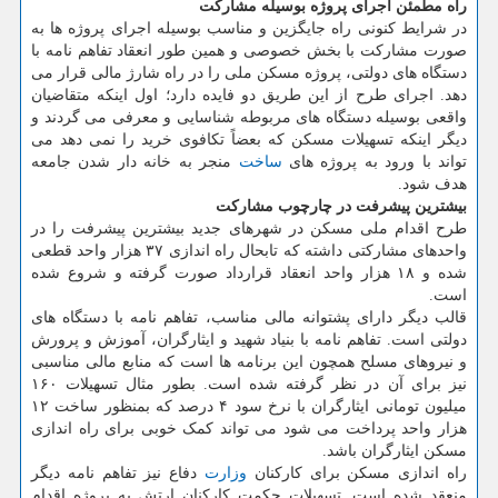
راه مطمئن اجرای پروژه بوسیله مشارکت
در شرایط کنونی راه جایگزین و مناسب بوسیله اجرای پروژه ها به
صورت مشارکت با بخش خصوصی و همین طور انعقاد تفاهم نامه با
دستگاه های دولتی، پروژه مسکن ملی را در راه شارژ مالی قرار می
دهد. اجرای طرح از این طریق دو فایده دارد؛ اول اینکه متقاضیان
واقعی بوسیله دستگاه های مربوطه شناسایی و معرفی می گردند و
دیگر اینکه تسهیلات مسکن که بعضاً تکافوی خرید را نمی دهد می
تواند با ورود به پروژه های
ساخت
منجر به خانه دار شدن جامعه
هدف شود.
بیشترین پیشرفت در چارچوب مشارکت
طرح اقدام ملی مسکن در شهرهای جدید بیشترین پیشرفت را در
واحدهای مشارکتی داشته که تابحال راه اندازی ۳۷ هزار واحد قطعی
شده و ۱۸ هزار واحد انعقاد قرارداد صورت گرفته و شروع شده
است.
قالب دیگر دارای پشتوانه مالی مناسب، تفاهم نامه با دستگاه های
دولتی است. تفاهم نامه با بنیاد شهید و ایثارگران، آموزش و پرورش
و نیروهای مسلح همچون این برنامه ها است که منابع مالی مناسبی
نیز برای آن در نظر گرفته شده است. بطور مثال تسهیلات ۱۶۰
میلیون تومانی ایثارگران با نرخ سود ۴ درصد که بمنظور ساخت ۱۲
هزار واحد پرداخت می شود می تواند کمک خوبی برای راه اندازی
مسکن ایثارگران باشد.
راه اندازی مسکن برای کارکنان
وزارت
دفاع نیز تفاهم نامه دیگر
منعقد شده است. تسهیلات حکمت کارکنان ارتش به پروژه اقدام