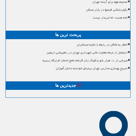
تصمیم مهم برای آینده تهران
رکوردشکنی قیمتها در بازار مسکن
خانه هست، اما خریدار نیست
پربحث ترین ها
اخطار به مالکان در رابطه با تخلیه مستأجران
استقبال از غرفه معاونت مالی شهرداری تهران در راهپیمایی اربعین
میزبانی از ۱۰ هزار بانو و کودک زائر کارنامه جامع خدمات قرارگاه زینبیه
شروع بهسازی مدارس تهران برمبنای خواسته دانش آموزان
جدیدترین ها