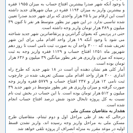
با وجود آنکه شهر صدرا بیشترین افتتاح حساب به میزان ۱۹۵۵ فقره
و بیشترین واریز به میزان ۱۱۹۴ فقره در میان شهرهای جدید داشته
است این ارقام نیز با ۲۵ هزار واحدی که برای شهر جدید صدرا تعیین
شده تناسبی ندارد. در این شهر نیز بطور متوسط هر نفر تا کنون ۳۹
میلیون و ۳۸۹ هزار تومان واریز وجه داشته است.
حتی در پردیس که بعنوان گرانترین و پرتقاضاترین شهر جدید شناخته
می شود با وجود آنکه ۱۹ هزار واحد اقدام ملی برای این شهر
تعریف شده که ۳۰۰۰ واحد آن به صورت ثبت نامی است تا روز دهم
شهریور ماه ۱۲۵۱ افتتاح حساب و ۱۱۲۹ فقره واریز وجه به ثبت
رسیده که میزان واریزی هر نفر بطور میانگین ۳۹ میلیون و ۶۳۶ هزار
تومان بوده است.
آمار کلی هم نشان دهنده آن است در ۱۸ شهر جدید که طرح راه
اندازی ۲۰۰ هزار واحد اقدام ملی مسکن تعریف شده در چارچوب
ثبت نامی ۱۲ هزار و ۲۴۷ افتتاح حساب و ۵۷۷۹ فقره واریز وجه
صورت گرفته و میزان واریزی هر نفر بطور متوسط در شهر جدید ۳۹
میلیون و ۵۱۲ هزار تومان بوده است. با این حساب در بخش ثبت نام
نسبت به کل پروژه تابحال حدود شش درصد افتتاح حساب انجام
شده است.
هشدار به متقاضیان مسکن ملی
درحالی که بعد از طی مراحل اول و دوم ثبتنام، متقاضیان طرح
مسکن ملی به مراحل واریز وجه رسیده اند، واریز نشدن قسط
اولیه در موعد مقرر به منزله انصراف از پروژه تلقی خواهد شد.