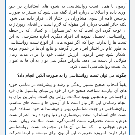
آزمون یا همان تست روانشناسی به شیوه های استاندارد در جمع
آوری داده و اطلاعات درباره افراد گفته می شود که بیشتر به صورت
پرسش نامه از سوی مشاوران در اختیار آنان قرار داده می شود.
نکته حائز اهمیت درباره این مقوله که لازم است در اینجای رپورتاژ به
آن توجه گردد این است که به غیر مشاوران و کسانی که در حیطه
روانشناسی تحصیل نموده اند افراد دیگری اجازه دسترسی به این
تست ها را ندارند. چرا که اگر نمونه هایی از انواع تست روانشناسی
به طور عام در اختیار افراد قرار گرفته و نتایج آن ها بر عموم مردم
آشکار شود چنین آزمونی ارزش علمی خود را برای مدت زمان
طولانی از دست می دهد. بنابراین دیگر نمی توان به آن ها به عنوان
یک تست روانشناسی اعتماد کرد.
چگونه می توان تست روانشناسی را به صورت آنلاین انجام داد؟
یقیناً انتخاب صحیح مسیر زندگی و رشد و پیشرفت در تمامی حوزه
های آن نیازمند شناخت صحیح فرد از خود بر مبنای پتانسیل های فرد
و اجتماعی و همچنین بهبود سلامت روانی وی است. بنابراین برای به
انجام رساندن این کار نیاز است تا از آزمون ها و تست های مناسب
روان‌شناختی در جهت شناسایی بهتر و هوشمندانه خود استفاده کنیم.
تست های استاندارد متعدد بی‌شماری در دنیا وجود دارند. اعم از تست
هوش، تست تحصیلی، تست افسردگی، تست سلامت روان، تست
هوش هیجانی و... که تمامی آن ها در مجموعه تست روانشناسی
قرار دارند. امروزه ضرورت این آزمون برای توسعه و ارتقا شرکت