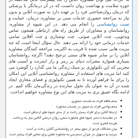
حوزه سلامت و بهداشت روان دانست که در آن درمانگر یا پزشکی
که درمان روان‌شناختی فرد را بر عهده دارد به صورت آنلاین و بدون
نیاز به مراجعه حضوری خدمات مبنی بر مشاوره، درمان، حمایت و
تست روانشناسی
را انجام می دهد. در این شیوه از مشاوره،
روانشناسان و مشاوران از طریق راه های ارتباطی همچون تماس
ویدئویی، چت آنلاین صوتی، چت نوشتاری و چت آفلاین تمامی
خدمات درمانی خود را ارائه می دهند. حال سؤال اینجا است که چه
مزیت هایی سبب شده تا قریب به اکثریت مراجعه کنندگان مشاوره
آنلاین را بر سایر شیوه های سنتی ترجیح دهند؟ اگرچه روانشناسان
بسیاری همواره مضرات دنیای پر رمز و راز اینترنت و آسیب های
مخربی که این تکنولوژی بر سبک زندگی ما می گذارد را گوشزد می
کنند اما مزیت های استفاده از مشاوره روانشناسی آنلاین این امکان
را برای ما فراهم آورده تا به همین تکنولوژی و فضای مجازی ایجاد
شده در آن به عنوان یک تحول سازنده در زندگی‌مان نگاه کنیم. در
ادامه نگاه عمیق تری به مزیت های این نوع مشاوره خواهیم انداخت:
عدم علاقه افراد به جلسات حضوری
عدم توانایی افراد به حضور در جلسات مشاوره
ارتباط آنلاین برای افراد بسیار راحت تر از سایر شیوه های ارتباطی است
در مقایسه با سایر شیوه های مشاوره سنتی، روان درمانی آنلاین نیاز به پرداخت
هزینه کمتری است
بیان مشکلات فردی از سوی بیمار در روانشناسی آنلاین راحت تر است
سرعت و تسهیل در میزان دسترسی به مشاوره تلفنی برای تمامی افراد بیشتر است