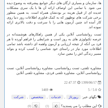
ها، سازمان و بسیاری ارگان های دیگر جوامع پیشرفته به وضوح دیده
می شود. با تمامی این اوصاف ارائه آن ها با یک سری مشکلات
عدیده ای از قبیل هزینه بر بودنشان همراه است. به همین منظور
برخی شرکت های نوظهور که به کمک فناوری اطلاعات روز دنیا روی
کار آمده اند چنین آزمون هایی را با سرعت و دقت بالاتری ارائه
نموده اند.
تست روانشناسی آنلاین یکی از همین راهکارهای هوشمندانه در
عرصه تکنولوژی های به روز است و شرایطی را فراهم آورده تا هر
فرد بی آنکه از نتیجه ارزیابی و آزمون واهمه ای داشته باشد تمامی
اطلاعات مورد نیاز در راستای خود شناسی را کسب کرده و بتواند
مسیر زندگی اش را معین سازد.
مشاوره تلفنی، تست روانشناسی، مشاوره روانشناسی آنلاین، تست
روانشناسی آنلاین، مشاوره تلفنی فردی، مشاوره تلفنی آنلاین
1399/06/17
22:47:37
1469
5
/
5.0
تگهای خبر:
رپورتاژ
,
خدمات
,
متخصص
,
شركت
این مطلب را می پسندید؟
(0)
(1)