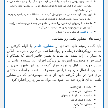
انتخاب چنین روشی از مشاوره روانشناسی فرصت ایده آلی را در جهت نظم دهی به
ذهن در اختیار فرد قرار می دهد تا بتواند مشکل خود را به بهترین نحوه با مشاور
در ارتباط بگذارد
این روش گزینه مناسبی است برای حل آن دسته از مشکلات که به یکباره به وجود
آمده و زمان بسیار کمی برای فکر و تصمیم گیری دارند
با انتخاب این روش از مشاوره روانشناسی تحقیق درباره مشاور و مشاهده رزومه
کاری وی در سریع ترین زمان ممکن صورت می گیرد
رزرو آنلاین
در کمترین زمان ممکن
زمینه های مشاور تلفنی روانشناسی
باید گفت زمینه های متعددی از
مشاوره تلفنی
با الهام گرفتن از
تمامی رویکردهای درمانی و روان‌شناختی برای روان درمانی آنلاین
به بیماران ارائه شده اند. شاید به همین خاطر است که همگام با
گسترش و محبوبیت اینترنت در زندگی افراد، این شیوه درمانی نیز
بسیار مورد استقبال و توجه قرار گرفت. در این شیوه مدرن از
مشاوره احتمال دارد به فراخور موضوعات، تعداد جلسات مختلفی
برای فرد در نظر گرفته شود. از جمله موضوعاتی که در مشاور
تلفنی به آن ها پرداخته می شود می توان به موارد زیر اشاره کرد:
مشاوره ازدواج تلفنی
مشاوره تلفنی تحصیلی
مشاوره تلفنی کودک و نوجوان
مشاوره تلفنی فردی
مشاوره انگیزشی