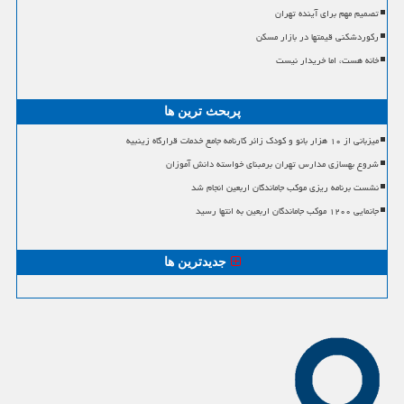
تصمیم مهم برای آینده تهران
رکوردشکنی قیمتها در بازار مسکن
خانه هست، اما خریدار نیست
پربحث ترین ها
میزبانی از ۱۰ هزار بانو و کودک زائر کارنامه جامع خدمات قرارگاه زینبیه
شروع بهسازی مدارس تهران برمبنای خواسته دانش آموزان
نشست برنامه ریزی موکب جاماندگان اربعین انجام شد
جانمایی ۱۲۰۰ موکب جاماندگان اربعین به انتها رسید
جدیدترین ها