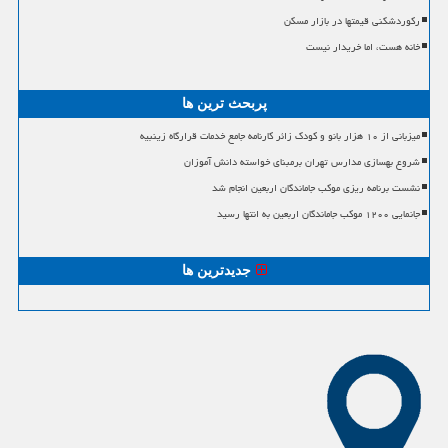
رکوردشکنی قیمتها در بازار مسکن
خانه هست، اما خریدار نیست
پربحث ترین ها
میزبانی از ۱۰ هزار بانو و کودک زائر کارنامه جامع خدمات قرارگاه زینبیه
شروع بهسازی مدارس تهران برمبنای خواسته دانش آموزان
نشست برنامه ریزی موکب جاماندگان اربعین انجام شد
جانمایی ۱۲۰۰ موکب جاماندگان اربعین به انتها رسید
جدیدترین ها