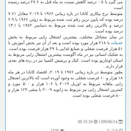
می گیرد با ۰.۸ درصد کاهش نسبت به ماه قبل به ۲۷.۶ درصد رسیده
است.
متوسط نرخ بیکاری کانادا در بازه زمانی ۱۹۶۶ تا ۲۰۱۹ معادل ۷.۶۱
درصد بوده که پایین ترین رقم ثبت شده مربوط به ژوئن ۱۹۶۶ با ۲.۹
درصد و بالاترین رقم ثبت شده مربوط به دسامبر ۱۹۸۲ با ۱۳.۱
درصد بوده است.
در میان مشاغل مختلف، بیشترین اشتغال زایی مربوط به بخش
خدمات
با ۲۱۸ هزار مورد بوده است و بعد از آن نیز بخش آموزش با
۵۱ هزار فرصت شغلی و صنایع غذایی با ۴۹ هزار فرصت بوده است.
به تفکیک استانی نیز در ماه آگوست بیشترین اشتغال زایی مربوط به
استان اونتاریو بوده است. کبک و بریتیش کلمبیا نیز در رده های بعدی
قرار دارند.
بطور متوسط در بازه زمانی ۱۹۷۶ تا ۲۰۱۹، اقتصاد کانادا در هر ماه
۱۸ هزار و ۱۰ فرصت شغلی به وجود آورده است که بالاترین اشتغال
زایی ماهانه مربوط به اوریل ۲۰۱۹ با ۱۰۶ هزار و ۵۰۰ مورد و
کمترین اشتغال زایی نیز مربوط به ژانویه ۲۰۰۹ با منفی ۱۲۴ هزار و
۸۰۰ فرصت شغلی بوده است.
1399/06/14
08:33:10
1428
5
/
5.0