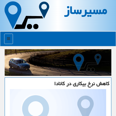
مسیرساز
منو
كاهش نرخ بیكاری در كانادا