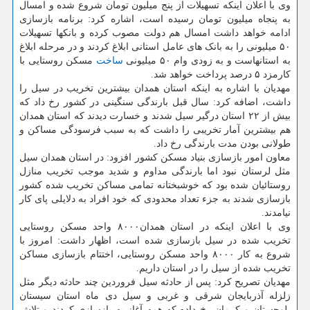
وی با اعلان اینکه تسهیلات از پنج میلیون تومان شروع شده و امسال
به پنجاه میلیون تومان رسیده است، اشاره کرد: برنامه بازسازی
ادامه خواهد داشت امسال هم دولت مصوب کرده و بانکها تسهیلات
۵۰ میلیونی را به بانک های عامل استانی ابلاغ کردند و در مرحله ابلاغ
به استانهاست و به زودی وام ۵۰ میلیونی
ساخت
مسکن روستایی با
کارمزد ۵ درصد پرداخت خواهد شد.
مهدیان با اشاره به اینکه استان همدان بیشترین تخریب در سیل را
داشت، اضافه کرد: سال قبل بارندگی سنگینی در کشور رخ داد که
بیش از ۲۲ استان درگیر سیل شدند و خسارت دیدند که استان همدان
هم بیشترین آمار تخریبی را داشت که به سبب فرسودگی مساکن و
طولانی بودن مدت بارندگی رخ داد.
معاون امور بازسازی بنیاد مسکن کشور افزود: در استان همدان سیل
مثل لرستان نبود اما بارندگی مداوم و شدید موجب تخریب منازل
روستائیان شده بود که خوشبختانه تمامی مساکن تخریب شده کشور
بازسازی شدند به جزء تعداد محدودی که خود افراد به دلایلی پای کار
نیامدند.
وی با اعلان اینکه در استان همدان۸۰۰۰ واحد مسکن روستایی
تخریب شده در سیل بازسازی شده است، اظهار داشت: امروز با
شروع به کار ۸۰۰۰ واحد مسکن روستایی، اختتام بازسازی مساکن
تخریب شده از سیل را در استان داریم.
مهدیان تصریح کرد: پس از حادثه سیل فروردین چند حادثه دیگر مثل
زلزله آذربایجان شرقی و غربی و سیل دی ماه استان سیستان
بلوجستان و کرمان رخ داده که همه آغاز به بازسازی کردند و تلاش