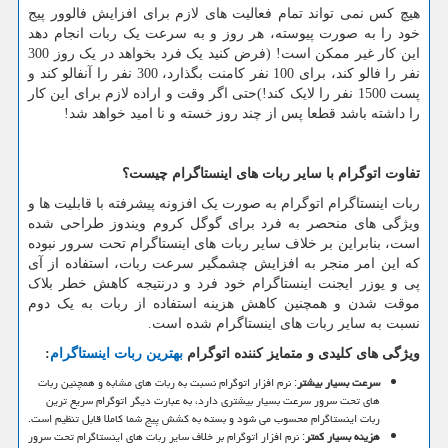
هیچ کس نمی تواند تمام فعالیت های لازم برای افزایش فالوور پیج
خود را به صورت پیوسته، هر روز و به سرعت یک ربات انجام دهد
این کار غیر ممکن است! (فرض کنید یک فرد بخواهد در یک روز 300
نفر را فالو کند، برای 100 نفر کامنت بگذارد، 300 نفر را آنفالو کند و
پست 1500 نفر را لایک کند!)حتی اگر وقت و اراده لازم برای این کار
را داشته باشد قطعا پس از چند روز خسته و نا امید خواهد شد!
تفاوت اتوگرام با سایر ربات های اینستاگرام چیست؟
ربات اینستاگرام اتوگرام به صورت یک افزونه پیشرفته با قابلیت ها و
ویژگی های منحصر به فرد برای گوگل کروم ویندوز طراحی شده
است، بنابراین بر خلاف سایر ربات های اینستاگرام تحت سرور نبوده
که این امر منجر به افزایش چشمگیر سرعت ربات، استفاده از آی
پی و یوزر ایجنت اینستاگرام خود فرد و درنتیجه کاهش خطر بلاک
موقت شدن و همچنین کاهش هزینه استفاده از ربات به یک دوم
نسبت به سایر ربات های اینستاگرام شده است.
ویژگی های کلیدی و متمایز کننده اتوگرام
بهترین ربات اینستاگرام
:
سرعت بسیار بیشتر
: نرم افزار اتوگرام نسبت به ربات های مشابه و همچنین ربات
های تحت سرور سرعت بسیار بیشتری دارد، به عبارت دیگر اتوگرام سریع ترین
ربات اینستاگرام محسوب می شود و بسته به کشش پیج شما کاملا قابل تنظیم است.
هزینه بسیار کمتر
: نرم افزار اتوگرام بر خلاف سایر ربات های اینستاگرام تحت سرور