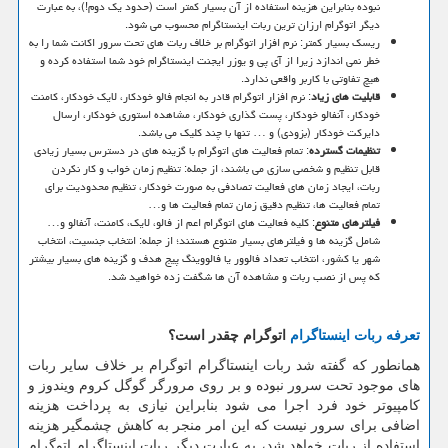
نبوده بنابراین هزینه استفاده از آن بسیار کمتر است (حدود یک دوم!)، به عبارت
دیگر اتوگرام ارزان ترین ربات اینستاگرام محسوب می شود.
ریسک بسیار کمتر: نرم افزار اتوگرام بر خلاف ربات های تحت سرور اکانت شما را به
خطر نمی اندازد زیرا از آی پی و یوزر ایجنت اینستاگرام خود شما استفاده کرده و
هیچ تفاوتی با کاربر واقعی ندارد.
قابلیت های زیاد
: نرم افزار اتوگرام قادر به انجام فالو خودکار، لایک خودکار، کامنت
خودکار، آنفالو خودکار، پست گذاری خودکار، مشاهده استوری خودکار، ارسال
دایرکت خودکار (بزودی) و … تنها با چند کلیک می باشد.
تنظیمات گسترده
: تمام فعالیت های اتوگرام با گزینه های در دسترس بسیار زیادی
قابل تنظیم و شخصی سازی می باشند، از جمله: تنظیم زمان خواب و کار نکردن
ربات، ایجاد زمان های فعالیت تصادفی به صورت خودکار، تنظیم محدودیت برای
تمام فعالیت ها، تنظیم دقیق زمان تمام فعالیت ها و…
فیلترهای متنوع
: کلیه فعالیت های اتوگرام اعم از فالو، لایک، کامنت، آنفالو و…
شامل گزینه ها و فیلترهای بسیار متنوع هستند؛ از جمله: انتخاب جنسیت، انتخاب
شهر یا کشور، انتخاب تعداد فالوور یا فالووینگ پیج هدف و گزینه های بسیار بیشتر
که پس از نصب ربات و مشاهده آن ها شگفت زده خواهید شد.
تعرفه ربات اینستاگرام
اتوگرام چقدر است؟
همانطور که گفته شد ربات اینستاگرام اتوگرام بر خلاف سایر ربات
های موجود تحت سرور نبوده و بر روی مرورگر گوگل کروم ویندوز و
کامپیوتر خود فرد اجرا می شود بنابراین نیازی به پرداخت هزینه
اضافی برای سرور نیست که این امر منجر به کاهش چشمگیر هزینه
استفاده از ربات خواهد شد، به عبارت دیگر ربات اینستاگرام اتوگرام