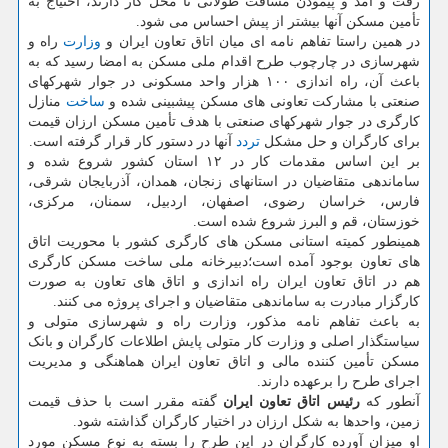
رفت و آمد و پیمودن مسافت طولانی تا محل کار دارند، احتیاج به
تأمین مسکن آنها بیشتر از پیش احساس می شود.
در همین راستا تفاهم نامه ای میان اتاق تعاون ایران و
وزارت
راه و
شهرسازی در چارچوب طرح اقدام ملی مسکن به امضا رسید که به
باعث آن، راه اندازی ۱۰۰ هزار واحد مسکونی در جوار شهرکهای
صنعتی با مشارکت تعاونی های مسکن پیشبینی شده و
ساخت
منازل
کارگری در جوار شهرکهای صنعتی با هدف تأمین مسکن ارزان قیمت
برای کارگران و حل مشکل
تردد
آنها در دستور کار قرار گرفته است.
بر این اساس مقدمات کار در ۱۲ استان کشور شروع شده و
ساماندهی متقاضیان در استانهای زنجان، همدان، آذربایجان شرقی،
فارس، خراسان رضوی، اصفهان، اردبیل، سمنان، مرکزی،
خوزستان، قم و البرز شروع شده است.
همینطور کمیته استانی مسکن های کارگری کشور با محوریت اتاق
های تعاون بوجود آمده است؛دبیرخانه ملی ساخت مسکن کارگری
هم در اتاق تعاون ایران راه اندازی و اتاق های تعاون به صورت
کارگزار مبادرت به ساماندهی متقاضیان و اجرای پروژه می کنند.
به باعث تفاهم نامه مذکور، وزارت راه و شهرسازی متولی و
سیاستگذار اصلی و وزارت کار متولی پایش اطلاعات کارگران و بانک
مسکن تأمین کننده مالی و اتاق تعاون ایران هماهنگی و مدیریت
اجرای طرح را برعهده دارند.
آنطور که
رئیس اتاق تعاون ایران
گفته مقرر است با حذف قیمت
زمین، واحدها به شکل ارزان در اختیار کارگران گذاشته شود.
او میزان آورده کارگران در این طرح را بسته به نوع مسکن مورد