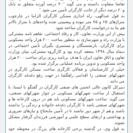
تقاضا متفاوت دانسته و می گوید "۴۰ درصد آورده متعلق به بانک
و۲۰ درصد دیگر از جانب کارگران تأمین می شود."
به قول عبدالهی، راه اندازی مسکن کارگران الزاما در چارچوب
متراژهای ۶۵ و ۷۵ متر نبوده و پیشبینی شده واحدهای با متراژ بالاتر
هم بنا به درخواست کارگران ساخته شود.
پیش از این وزارت تعاون، کار و رفاه اجتماعی، تفاهم نامه مشترکی
با وزارت راه و شهرسازی به منظور ساخت ۲۰۰ هزار واحد مسکونی
برای کارگران، بازنشستگان و مستمری بگیران تأمین اجتماعی در
دیماه سال ۱۳۹۸ منعقد کرده بود و کارگروه مشترکی میان وزارت
تعاون و اتاق تعاون ایران با هدف برنامه ریزی برای ساخت ۲۰۰ هزار
واحد مسکونی و تدوین برنامه عملیاتی برگزار شده بود.
خیلی از کارشناسان و فعالان کارگری ساخت مسکن کارگری در
شهرکهای صنعتی را اقدامی راهگشا در جهت رفع دغدغه کارگران
می دانند.
دبیرکل کانون عالی انجمن های صنفی کارگران در گفتگو با ایسنا، با
استقبال از ساخت شهرکهای مسکونی در جوار شهرکهای صنعتی،
می گوید: ساخت شهرکهای مسکونی باید هم در درون کارخانه ها و
شهرکهای صنعتی باشد تا کارگران دغدغه خانواده و زندگی را نداشته
باشند و هم از شهر دور نباشند تا در تأمین مایحتاج و نیازهای ضروری
و بهداشتی و ارتقای سطح علمی و آموزشی فرزندان گرفتار مشکل
نشوند.
به قول وی، در گذشته برخی کارخانه های بزرگ در محوطه خود