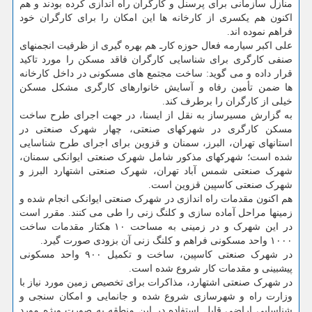
منازل سازمانی برای پرسنل و کارگران راه اندازی کرده بودند و هم
اکنون هم یکسری از کارخانه ها این امکان را برای کارگران خود
فراهم نموده اند.
علی اکبر سیارمه فعال حوزه کارـ هم بهره گیری از ظرفیت انجمنهای
صنفی کارگری برای شناسایی کارگران فاقد مسکن را مورد تاکید
قرار داده و می گوید: ساخت مجتمع های مسکونی در داخل کارخانه
ها ضمن تأمین رفاه و آسایش خانوارهای کارگری مشکل مسکن
خیلی از کارگران را برطرف کند.
به گزارش مسیرساز به نقل از ایسنا، در جهت اجرای طرح ساخت
مسکن کارگری در شهرکهای صنعتی، چهار شهرک صنعتی در
استانهای تهران، البرز، سمنان و قزوین برای اجرای طرح شناسایی
شده است؛ شهرکهای مذکور شامل شهرک صنعتی ایوانکی سمنان،
شهرک صنعتی شمس آباد تهران، شهرک صنعتی اشتهارد البرز و
شهرک صنعتی کاسپین قزوین است.
هم اکنون مقدمات راه اندازی در شهرک صنعتی ایوانکی انجام شده و
زمینها مراحل آماده سازی و کلنگ زنی را طی می کنند. مقرر است
در این شهرک و در زمینی به مساحت ۱۰ هکتار مقدمات ساخت
۱۰۰۰ واحد مسکونی فراهم و کلنگ زنی آن بزودی صورت گیرد.
در شهرک صنعتی کاسپین، ساخت و تکمیل ۹۰۰ واحد مسکونی
پیشبینی و مقدمات کار شروع شده است.
در شهرک صنعتی اشتهارد، مذاکرات برای تخصیص زمین مورد نیاز با
وزارت راه و شهرسازی شروع شده و جانمایی و امکان سنجی و
شناسایی اراضی قابل استفاده در این منطقه به صورت ویژه مورد