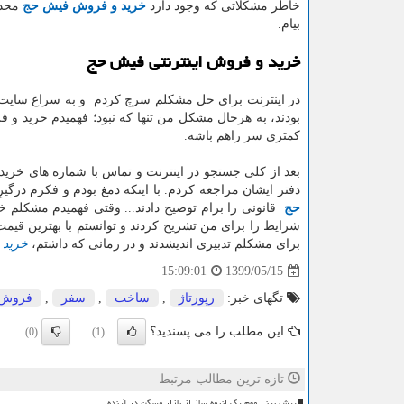
خاطر مشکلاتی که وجود دارد
خرید و فروش فیش حج
محدو
بیام.
خرید و فروش اینترنتی فیش حج
در اینترنت برای حل مشکلم سرچ کردم و به سراغ سایت ه
بودند، به هرحال مشکل من تنها که نبود؛ فهمیدم خرید و
کمتری سر راهم باشه.
بعد از کلی جستجو در اینترنت و تماس با شماره های خرید
دفتر ایشان مراجعه کردم. با اینکه دمغ بودم و فکرم درگی
حج
قانونی را برام توضیح دادند... وقتی فهمیدم مشکلم 
شرایط را برای من تشریح کردند و توانستم با بهترین قی
برای مشکلم تدبیری اندیشدند و در زمانی که داشتم،
خرید 
1399/05/15
15:09:01
تگهای خبر:
رپورتاژ
,
ساخت
,
سفر
,
فروش
این مطلب را می پسندید؟
(0)
(1)
تازه ترین مطالب مرتبط
پیش بینی مهم یک انبوه ساز از بازار مسکن در آینده