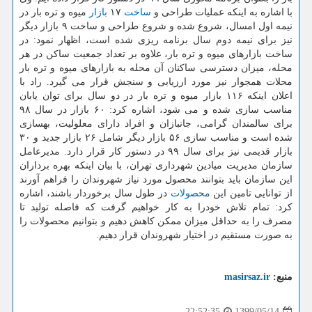
با اشاره به اینکه عملیات طراحی و
ساخت
۱۷
بازار
میوه و تره بار در
نیمه اول امسال، شروع شده و شروع طراحی و ساخت ۹ بازار دیگر
نیز برای نیمه دوم سال برنامه ریزی شده است، اظهار نمود: در
ساخت بازارهای میوه و تره بار، علاوه بر تعداد جمعیت ساکن در هر
محله، میزان دسترسی ساکنان آن محله به بازارهای میوه و تره بار
محلات همجوار نیز مورد ارزیابی و سنجش قرار می گیرد. راد با
اعلان اینکه ۱۱۶ بازار میوه و تره بار در دو سال برای توان یابان
مناسب سازی شده و می شود، اشاره کرد: ۶۰ بازار در سال ۹۸
برای سالمندان گرامی، جانبازان و افراد دارای معلولیت، بهسازی
شده است و مناسب سازی ۵۶ بازار دیگر شامل ۲۶ بازار جدید و ۳۰
بازار قدیمی نیز برای سال ۹۹ در دستور کار قرار دارد. مدیرعامل
سازمان مدیریت میادین شهرداری تهران، با بیان اینکه بهره برداران
این سازمان باید بتوانند محصول مورد نیاز شهروندان را فراهم آورند
از توانایی تامین این
محصولات
در طول سال برخوردار باشند، اشاره
کرد: تمام تلاش خودرا به کار خواهیم گرفت که فاصله تولید تا
مصرف را به حداقل میزان ممکن کاهش دهیم و بتوانیم محصولات را
به صورت مستقیم در اختیار شهروندان قرار دهیم.
منبع:
masirsaz.ir
1399/05/14
22:52:35