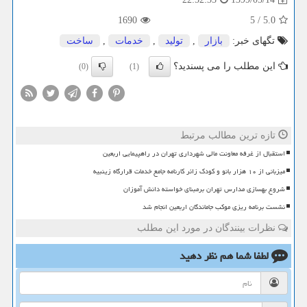
1690
5
/
5.0
تگهای خبر:
بازار
,
تولید
,
خدمات
,
ساخت
این مطلب را می پسندید؟
(0)
(1)
تازه ترین مطالب مرتبط
استقبال از غرفه معاونت مالی شهرداری تهران در راهپیمایی اربعین
میزبانی از ۱۰ هزار بانو و کودک زائر کارنامه جامع خدمات قرارگاه زینبیه
شروع بهسازی مدارس تهران برمبنای خواسته دانش آموزان
نشست برنامه ریزی موکب جاماندگان اربعین انجام شد
نظرات بینندگان در مورد این مطلب
لطفا شما هم
نظر دهید