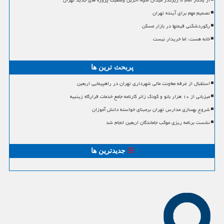
از یادگار امام تا زیرگذر میدان سپاه آخرین وضعیت پروژه های جدید تهران
تصمیم مهم برای آینده تهران
رکوردشکنی قیمتها در بازار مسکن
خانه هست، اما خریدار نیست
پربحث ترین ها
استقبال از غرفه معاونت مالی شهرداری تهران در راهپیمایی اربعین
میزبانی از ۱۰ هزار بانو و کودک زائر کارنامه جامع خدمات قرارگاه زینبیه
شروع بهسازی مدارس تهران برمبنای خواسته دانش آموزان
نشست برنامه ریزی موکب جاماندگان اربعین انجام شد
جدیدترین ها