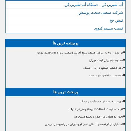
آب شیرین کن - دستگاه آب شیرین کن
شرکت صنعتی سخت پوشش
فیش حج
قیمت بیسیم کنوود
پربیننده ترین ها
از یادگار امام تا زیرگذر میدان سپاه آخرین وضعیت پروژه های جدید تهران
تصمیم مهم برای آینده تهران
رکوردشکنی قیمتها در بازار مسکن
خانه هست، اما خریدار نیست
پربحث ترین ها
فهرست قیمت خرید مسکن در پونک
از ادامه نهضت آسفالت تا بهسازی بزرگراه نواب
اخطار به مالکان در رابطه با تخلیه مستأجران
استقبال از غرفه معاونت مالی شهرداری تهران در راهپیمایی اربعین