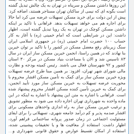
این روزها داشتن مسکن و سرپناه در تهران به یک چالش تبدیل گشته
است بگونه ای که نیمی از ساکنان تهران مستاجر هستند، اضافه کرد:
پیش از این دولت برای خرید مسکن تسهیلات عرضه می کرد اما حالا
برای اجاره هم می خواهد تسهیلات بدهد. فراهانی با تاکید بر اینکه
داشتن مسکن کوچک در تهران به یک رویا تبدیل گشته است، اظهار
داشت: این در شرایطی است که امام خمینی (ره) با آغاز به کار
حساب ۱۰۰ حضرت امام خمینی (ره) در جمهوری اسلامی ایران
سنگ زیربنای رفع معضل مسکن در کشور را با تاکید بر توان خیرین
بنا نهادند که در همین راستا، انجمن خیرین مسکن ساز ایران در سال
۸۳ تاسیس شد و الان با مساعدت بنیاد مسکن در مرکز ۳۰ استان
کشور و ۹۲ شهرستان فعال می باشند. رئیس کمیته بودجه و نظارت
مالی شورای شهر تهران، افزود: بر همین مبنا طرح عرضه تسهیلات
ویژه خیرین مسکن ساز برای کمک به تأمین مسکن اقشار محروم با
محوریت عرضه تسهیلات به خیرین مسکن ساز مورد تأیید انجمن،
برای کمک به خیرین تأمین کننده مسکن اقشار محروم پیشنهاد شده
است. فراهانی با اشاره به متن این پیشنهاد با اشاره به اینکه در این
ماده واحده به شهرداری تهران اجازه داده می شود به منظور تشویق
و ترغیب خیرین مسکن ساز به راه اندازی واحدهای مسکونی برای
اقشار صدمه پذیر و کم درآمد جامعه شهری، تسهیلاتی را برای ایفای
مسئولیت اجتماعی در زمان صدور پروانه ساختمانی فراهم آورد،
اظهار داشت: استفاده از معافیت ها و یا تخفیفات پیشبینی شده،
استفاده از امکان تقسیط عوارض و حقوق قانونی شهرداری و…