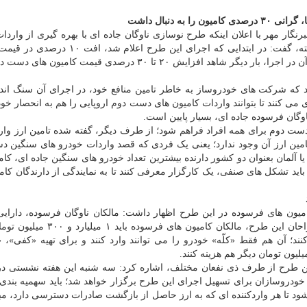
ه دنبال داشت
برنگار مهر با اعلان اینکه طرح نوسازی ناوگان جاده ای با بهره گیری از واردا
های سنگین دست دوم اروپایی تا کنون هیچ موفقیتی نداشته، گفت: در ابتدایی که اجرای این ط
های دست دوم رخ داد، اما با گذشت زمان و عدم موفقیت آن در اجرا، بار دیگر شاهد افزایش ۲۰ تا ۳۰ درصدی قیمت
د که شرکت های خودروساز به خاطر تامین منافع خود، در اجرای آن سنگ ان
 می کنند تا بتوانند واردات کامیون های دست دوم اروپایی را هم به انحصار خود 
وگان فرسوده جاده ای، بسیار پایین است.
 دست دوم برای همه افراد فراهم شود؛ از طرف دیگر، گفته شده تامین ارز وار
ن تامین ارز آن وجود ندارد؛ یعنی یک فردی که قصد واردات خودرو های سنگین 
اید تشکل های صنفی، یک کارگزار معرفی کنند تا به نمایندگی از دارندگان کام
امیون های فرسوده در این طرح اظهار داشت: مالکان ناوگان فرسوده، دارای
همین خودرو های فرسوده ندارند؛ در صورتیکه از نظر طراحان این طرح، مالکان کامیو
نند؛ آن هم فقط «کلّه» خودرو را می توانند وارد کنند و برای تهیه «کفی»، «
این طرح از طرف ذی نفعان مختلف، اشاره کرد: سه شنبه این هفته نشستی د
ودروسازان برای تسهیل اجرای این طرح برگزار خواهد شد؛ باید سهمیه بندی 
ود تا هر واردکننده ای که به ارز حاصل از بازگشت صادرات دسترسی دارد، مب