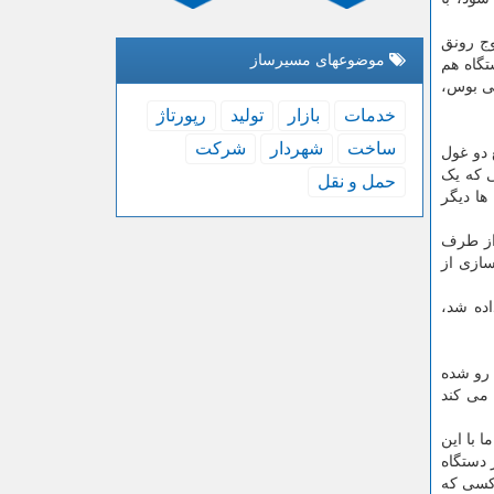
وج رونق
موضوعهای مسیرساز
تیراژ تولید خودرو های سنگین باری و مسافری ما به ۵۰ هزار دستگاه هم
مینی بوس،
خدمات
بازار
تولید
رپورتاژ
ساخت
شهردار
شركت
 دو غول
جه شدیم؛ به شکلی که یک
حمل و نقل
کامیون ها دیگر
 از طرف
سازی از
اده شد،
 رو شده
 می کند
 با این
 دستگاه
 کسی که