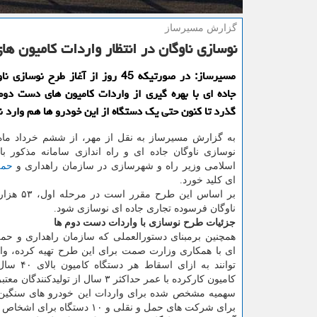
گزارش مسیرساز
نوسازی ناوگان در انتظار واردات كامیون ه
مسیرساز: در صورتیكه 45 روز از آغاز طرح نو
جاده ای با بهره گیری از واردات كامیون های دست دوم
گذرد تا كنون حتی یك دستگاه از این خودرو ها هم وارد 
به گزارش مسیرساز به نقل از مهر، از ششم خرداد ما
نوسازی ناوگان جاده ای و راه اندازی سامانه مذکور ب
اسلامی وزیر راه و شهرسازی در سازمان راهداری و
حمل
ای کلید خورد.
بر اساس این طرح مقرر است در مرحله اول، ۵۳ هزار
ناوگان فرسوده تجاری جاده ای نوسازی شود.
جزئیات طرح نوسازی با واردات دست دوم ها
همچنین برمبنای دستورالعملی که سازمان راهداری و حمل
ای با همکاری وزارت صمت برای این طرح تهیه کرده، وار
توانند به ازای ا
کامیون کارکرده با عمر حداکثر ۳ سال از تولیدکنندگان معتبر اروپایی، کره ای یا ژاپنی وارد کشور کنند.
برای شرکت های حمل و نقلی و ۱۰ دستگاه برای اشخاص حقیقی است.