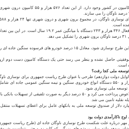
بررسی ها نشان می دهد، حدوداً یک میلیون و ۹۵۰ هزار کامیون در کشور وجود دارد. از این تعداد ۷۶
در بخش جاده ای (برون شهری) نیز تعداد کل کامیون های فعال ۳۴۶ هزار و ۲۴۳ دستگاه با میانگین عمر ۱۹.۲ سال
۵۳ هزار دستگاه کامیون بالای ۴۰ سالی که مقرر است در این طرح نوسازی شود، معادل ۱۵ درصد خودرو های فرسوده سنگ
تا کنون هیچ موفقیتی حاصل نشده و بنظر می رسد حتی یک دستگاه کامیون دست دوم ارو
ه است.
 توسعه ملی کجا رفت؟
و اوایل دولت دوازدهم) طرحی با عنوان طرح ریاست جمهوری برای نوسازی ناو
و نقل جاده ای شروع شد که برمبنای آن قرار بود ۱۷۴ هزار و ۵۵۰ دستگاه انواع خودروی سنگین و نیمه سنگین عمومی جاده ا
یارد دلار از صندوق توسعه ملی به بانکهای عامل برای اعطای تسهیلات منتقل 
وج ناکارآمدی دولت بود
گار مهر درباره علت شکست طرح نوسازی ناوگان جاده ای (طرح ریاست جمهور
شان میدهد مانند سایر پروژه های بزرگی که کلید زد و حتی نتوانست شروع 