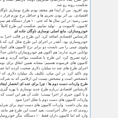
شکست روبه رو شد.
وی افزود: من از ابتدا هم معتقد بودم طرح نوسازی ناوگا
نمی رسید؛ در این سال ها ک
کامیون، کامیونت و… تولید نماییم، شکست این طرح کاملا
خودروسازان، مانع اصلی نوسازی ناوگان جاده ای
کارشناس اقتصادی اضافه کرد: این طرح در قالب اجرا به و
توانایی خرید ندارند؛ هم اکنون هم خودروسازان داخلی حداک
زاوه تصریح کرد: این طرح با شکست مواجه گردید و همچن
کامیون های فرسوده هستیم؛ مشابه همین اتفاق برای نوس
اجرای طرح های چند ده میلیارد دلاری صحبت کردند اما عملا
وی تاکید کرد: در این میان، تکلیف یک میلیارد دلاری 
نامشخص است و مشخص نیست این ارقامی که به شرکت ها و 
طرح واردات دست دوم ها / چرا برای عده ای انحصار ایجاد
کارشناس اقتصادی درباره طرح جدید نوسازی با بهره گیری 
و تا کنون خبری از اجرا نیست؛ علت آن هم این است که وا
واردات کامیون های دست دوم با تعلل اجرا شود.
وی بیان داشت: واردات کامیون های دست دوم برای شرایط 
روندی که در حال اجراست، بعید است این طرح هم مانند 
وارد کند اما کامیون داران فقط ۱۰ دستگاه. مگر خودروسازان چه