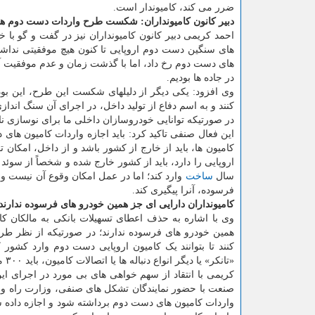
ضرر می کند، کامیوندار است.
دبیر کانون کامیونداران: شکست طرح واردات دست دوم ها، گرانی ۳۰ درصدی کامیون را ب
احمد کریمی دبیر کانون کامیونداران نیز در گفت و گو با خ
در جاده ها بودیم.
وی افزود: یکی دیگر از دلیلهای شکست این طرح، این بو
کنند و به اسم دفاع از تولید داخل، در اجرای آن سنگ اندازی
در صورتیکه توانایی خودروسازان داخلی ما برای نوسازی نا
این فعال صنفی تاکید کرد: باید اجازه واردات کامیون های
کامیون ها، باید از خارج از کشور باشد و از داخل، امکا
سال
ساخت
وارد کند؛ اما در عمل امکان وقوع آن نیست و ب
فرسوده، آنرا پیگیری کند.
کامیونداران دارایی ای جز همین خودرو های فرسوده ندارند
وی با اشاره به حذف اعطای تسهیلات بانکی به مالکان ک
کنند تا بتوانند یک کامیون اروپایی دست دوم وارد کشور ک
«تانکر» یا دیگر انواع دنباله ها یا اتصالات کامیون، باید ۳۰۰ میلیون تومان دیگر هم هزینه کنند.
کریمی با انتقاد از سهم خواهی های بی مورد در اجرای 
صنعت با حضور نمایندگان تشکل های صنفی، وزارت راه و خ
واردات کامیون های دست دوم برداشته شود و اجازه داده ش