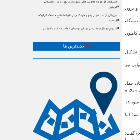
استقبال از غرفه معاونت مالی شهرداری تهران در راهپیمایی
اربعین
۵ هزار و ۵۵ کامیون درون شهری و برون
میزبانی از ۱۰ هزار بانو و کودک زائر کارنامه جامع خدمات قرارگاه
زینبیه
طی بیست سال گذشته، برمبنای اقدامات انجام گرفته برای نوسازی ناوگان، در مجموع برون شهری و درون شهری تنها ۲۴ هزار و ۵۸۸ دستگاه
شروع بهسازی مدارس تهران برمبنای خواسته دانش آموزان
 است. در این بین تعداد کامیون
جدیدترین ها
ین جاده ای را تشکیل
پایی نیز
گان حمل
ی شامل باری و
در این طرح ۵۰ درصد هزینه نوسازی را دولت به صورت بلاعوض پرداخت می کرد و ۵۰ درصد دیگر به صورت تلفیقی از تسهیلات بانکی با سود ۱۸
شد؛ اما
ی) گفت:
شود، با