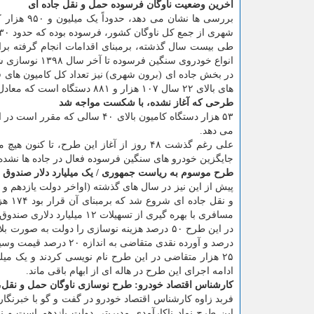
آخرین وضعیت ناوگان فرسوده حمل و نقل جاده ای
شهری از جمع کل ناوگان کشور، فرسوده بوده که حدود ۳۰ درصد ناوگان را می سازند.
انواع خودروی سنگین فرسوده تا آخر سال ۱۳۹۸ نوسازی شده است.
های بالای ۲۲ سال ۱۰۷ هزار و ۸۸۱ دستگاه است که معادل ۳۱ درصد ناوگان برون شهری را تشکیل می دهد.
طرحی که آغاز نشده، با شکست مواجه شد
می دهد.
علی رغم گذشت ۴۸ روز از آغاز این طرح، 
جایگزین خودرو های سنگین فرسوده فعال در جاده ها نشد
طرح موسوم به ریاست جمهوری / ‏‬یک میلیارد دلار صندوق
پیش از این نیز در سال های گذشته (اواخر دولت یازدهم 
مسافری با بهره گیری از تسهیلات ۱۲ میلیارد دلاری صندوق توسعه ملی نوسازی شود.
درصد و آورده نقدی متقاضی به اندازه ۲۰ درصد قیمت وسیله نقلیه تامین می شد.
۲۵ هزار متقاضی در این طرح نام نویسی کردند و یک میل
ادامه اجرای این طرح در هاله ای از ابهام باقی ماند.
کارشناس اقتصاد خودرو: طرح نوسازی ناوگان حمل و نقل، ا
فربد زاوه کارشناس اقتصاد خودرو در گفت و گو با خبرن
این طرح نماد ناکارآمدی مدیریتی دولت یازدهم است و ن