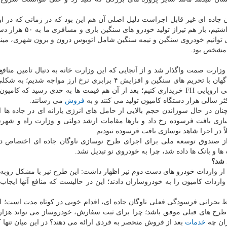
ن جاده ای غیر قابل اجراست دلیل اصلی آن هم این بود که در زمانی که در ا
اقتصادی، بی اثر بودن تحریم ها و حداقل نرخ تورم قرار داشتیم، باز هم 
ه حتی ۱۰ هزار دستگاه هم نمی توانیم خودروی سنگین و نیمه سنگین شامل اتوبوس درون و برون شهری، 
ً مشخص بود.
زارت صمت واگذار شد و از آنجایی که این وزارت خانه به دنبال تامین منافع
خودروسازی بود، آنقدر در اجرای این طرح تعلل کرد که ناگهان با تحریم های سنگین و افزایش ۴ برابری نرخ ارز موا
ولووی چینی را می بایست دو برابر نرخ کامیون های کمپانی اروپایی FH خریداری کنیم؛ بعد از آن هم قیمت ها به حدی رسید که 
ثر سالی هزار دستگاه کامیون تولید می کنند و به
فروش
می رسانند.
ان در حال سوزاندن حجم بالایی از حامل های انرژی یارانه ای در جاده ها
ازی بافت فرسوده رخ داد و بارها مقامات ارشد دولتی و وزارت راه و شهر
ً در اجرا شاهد نوسازی بافت فرسوده نبودیم.
که از صندوق توسعه ملی برای اجرای طرح نوسازی ناوگان جاده ای اختصاص د
بانک ها داده شد، چرا به خودروی نو تبدیل نشد.
 شد؟
از واردات خودرو های دست دوم نیز اظهار داشت: این طرح نیز با مشکل روبه
ردات کامیون را به خودروسازان دادند؛ این در حالیست که منافع آنها ایجاب
بحرانی فرسودگی فعلی ناوگان جاده ای، اقدام خوبی در کوتاه مدت است؛ اما
طرح های قبلی موفق باشد؛ چرا برای ثبت سفارش، خودروساز می تواند هزار
خدمات
بعد از فروش منحصر به فردی ارائه می دهند؟ در این میان تنها