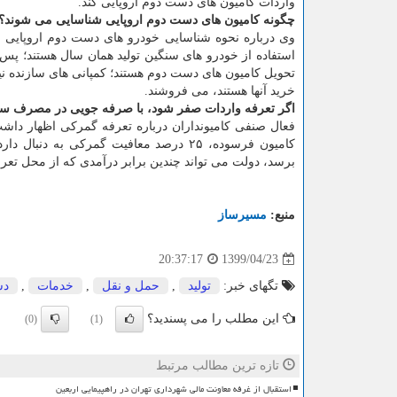
واردات کامیون های دست دوم اروپایی کند.
چگونه کامیون های دست دوم اروپایی شناسایی می شوند؟
وی درباره نحوه شناسایی خودرو های دست دوم اروپایی تاک
استفاده از خودرو های سنگین تولید همان سال هستند؛ پس ب
تحویل کامیون های دست دوم هستند؛ کمپانی های سازنده نی
خرید آنها هستند، می فروشند.
اگر تعرفه واردات صفر شود، با صرفه جویی در مصرف سوخ
فعال صنفی کامیونداران درباره تعرفه گمرکی اظهار داش
کامیون فرسوده، ۲۵ درصد معافیت گمرکی ب
برسد، دولت می تواند چندین برابر درآمدی که از محل ت
منبع:
مسیرساز
1399/04/23
20:37:17
تگهای خبر:
تولید
,
حمل و نقل
,
خدمات
,
دس
این مطلب را می پسندید؟
(0)
(1)
تازه ترین مطالب مرتبط
استقبال از غرفه معاونت مالی شهرداری تهران در راهپیمایی اربعین